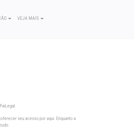
ÇÃO
VEJA MAIS
PaiLegal.
 oferecer seu acesso por aqui. Enquanto a
teudo.