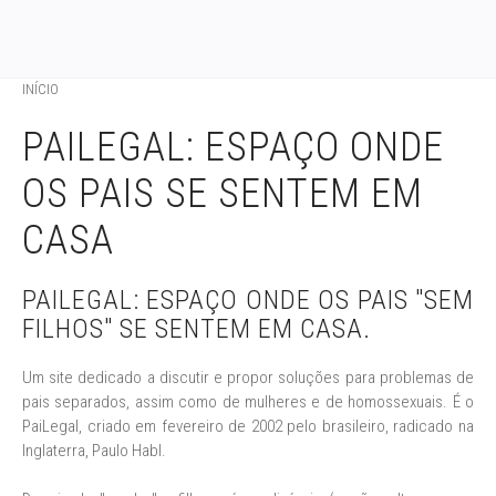
INÍCIO
PAILEGAL: ESPAÇO ONDE
OS PAIS SE SENTEM EM
CASA
PAILEGAL: ESPAÇO ONDE OS PAIS "SEM
FILHOS" SE SENTEM EM CASA.
Um site dedicado a discutir e propor soluções para problemas de
pais separados, assim como de mulheres e de homossexuais. É o
PaiLegal, criado em fevereiro de 2002 pelo brasileiro, radicado na
Inglaterra, Paulo Habl.