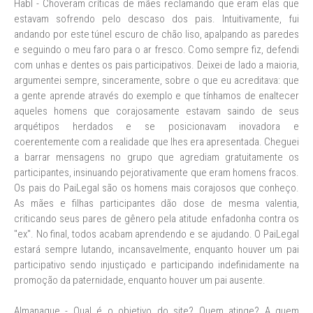
Habl - Choveram críticas de mães reclamando que eram elas que
estavam sofrendo pelo descaso dos pais. Intuitivamente, fui
andando por este túnel escuro de chão liso, apalpando as paredes
e seguindo o meu faro para o ar fresco. Como sempre fiz, defendi
com unhas e dentes os pais participativos. Deixei de lado a maioria,
argumentei sempre, sinceramente, sobre o que eu acreditava: que
a gente aprende através do exemplo e que tínhamos de enaltecer
aqueles homens que corajosamente estavam saindo de seus
arquétipos herdados e se posicionavam inovadora e
coerentemente com a realidade que lhes era apresentada. Cheguei
a barrar mensagens no grupo que agrediam gratuitamente os
participantes, insinuando pejorativamente que eram homens fracos.
Os pais do PaiLegal são os homens mais corajosos que conheço.
As mães e filhas participantes dão dose de mesma valentia,
criticando seus pares de gênero pela atitude enfadonha contra os
"ex". No final, todos acabam aprendendo e se ajudando. O PaiLegal
estará sempre lutando, incansavelmente, enquanto houver um pai
participativo sendo injustiçado e participando indefinidamente na
promoção da paternidade, enquanto houver um pai ausente.
Almanaque - Qual é o objetivo do site? Quem atinge? A quem