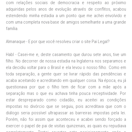
com relações sociais de democracia e respeito ao próximo
adquiridas pelos anos de evolução através de conflitos, acabou
estendendo minha estadia a um ponto que me achei envolvido e
com uma completa nova base de amigos semelhante a uma grande
família.
Almanaque - E por que você resolveu criar o site Pai Legal?
Habl - Casei-me e, deste casamento que durou sete anos, tive um
filho. No decorrer de nossa estadia na Inglaterra nos separamos e
ela decidiu voltar para o Brasil e ela levou o nosso filho. Como em
toda separação, a gente quer se livrar rápido das pendências e
acaba aceitando e acreditando em qualquer coisa. Na época, eu já
questionava por que o filho tem de ficar com a mãe após a
separação mas o que eu achava tinha pouca receptividade. Por
estar despreparado como cidadão, eu aceitei as condições
impostas no divórcio que se seguiu, pois acreditava que com o
diálogo seria possível ultrapassar as barreiras impostas pela lei.
Porém, não foi assim que aconteceu e acabei sendo forçado a
exercer o papel de pai de visitas quinzenais, as quais eu repudiava