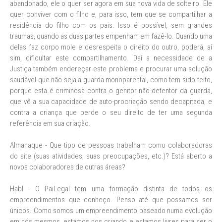
abandonado, ele o quer ser agora em sua nova vida de solteiro. Ele
quer conviver com o filho e, para isso, tem que se compartilhar a
residência do filho com os pais. Isso é possível, sem grandes
traumas, quando as duas partes empenham em fazê-lo. Quando uma
delas faz corpo mole e desrespeita o direito do outro, poderá, aí
sim, dificultar este compartilhamento. Daí a necessidade de a
Justiça também endereçar este problema e procurar uma solução
saudável que não seja a guarda monoparental, como tem sido feito,
porque esta é criminosa contra o genitor não-detentor da guarda,
que vê a sua capacidade de auto-procriação sendo decapitada, e
contra a criança que perde o seu direito de ter uma segunda
referência em sua criação.
Almanaque - Que tipo de pessoas trabalham como colaboradoras
do site (suas atividades, suas preocupações, etc.)? Está aberto a
novos colaboradores de outras áreas?
Habl - O PaiLegal tem uma formação distinta de todos os
empreendimentos que conheço. Penso até que possamos ser
únicos. Como somos um empreendimento baseado numa evolução
em nós mesmos, estamos nos criando e estamos livres para ser o