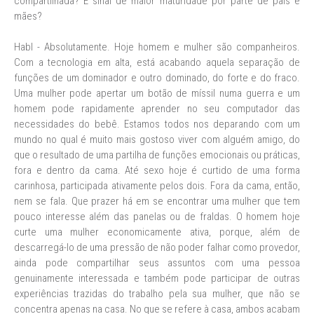
compartilhada? É sinal de maior maturidade por parte de pais e
mães?
Habl - Absolutamente. Hoje homem e mulher são companheiros.
Com a tecnologia em alta, está acabando aquela separação de
funções de um dominador e outro dominado, do forte e do fraco.
Uma mulher pode apertar um botão de míssil numa guerra e um
homem pode rapidamente aprender no seu computador das
necessidades do bebê. Estamos todos nos deparando com um
mundo no qual é muito mais gostoso viver com alguém amigo, do
que o resultado de uma partilha de funções emocionais ou práticas,
fora e dentro da cama. Até sexo hoje é curtido de uma forma
carinhosa, participada ativamente pelos dois. Fora da cama, então,
nem se fala. Que prazer há em se encontrar uma mulher que tem
pouco interesse além das panelas ou de fraldas. O homem hoje
curte uma mulher economicamente ativa, porque, além de
descarregá-lo de uma pressão de não poder falhar como provedor,
ainda pode compartilhar seus assuntos com uma pessoa
genuinamente interessada e também pode participar de outras
experiências trazidas do trabalho pela sua mulher, que não se
concentra apenas na casa. No que se refere à casa, ambos acabam