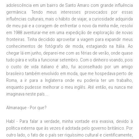
adolescência em um bairro de Santo Amaro com grande influência
germânica. Tendo meus interesses provocados por essas
influências culturais, mais o hábito de viajar, a curiosidade adquirida
de meu pai e a coragem de enfrentar o novo da minha mãe, resolvi
em 1988 aventurar-me em uma expedição de exploração de novas
fronteiras. Tinha decidido aproveitar a viagem para expandir meus
conhecimentos de fotógrafo de moda, estagiando na Itália. Ao
chegar lá em junho, deparei-me com as férias de verão, onde quase
tudo pára e volta a funcionar setembro. Com o dinheiro voando, pois
o custo de vida italiano é alto, fui aconselhado por um amigo
brasileiro também envolvido em moda, que me hospedava perto de
Roma, a ir para a Inglaterra onde eu poderia ter um trabalho,
enquanto pudesse melhorar o meu inglês. Até então, eu nunca me
imaginava neste país...
Almanaque - Por que?
Habl - Para falar a verdade, minha vontade era evasiva, devido à
política externa que às vezes é adotada pelo governo britânico. Por
outro lado, o fato de o país ser riquíssimo cultural e cientificamente,