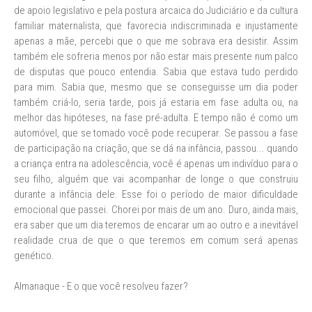
de apoio legislativo e pela postura arcaica do Judiciário e da cultura
familiar maternalista, que favorecia indiscriminada e injustamente
apenas a mãe, percebi que o que me sobrava era desistir. Assim
também ele sofreria menos por não estar mais presente num palco
de disputas que pouco entendia. Sabia que estava tudo perdido
para mim. Sabia que, mesmo que se conseguisse um dia poder
também criá-lo, seria tarde, pois já estaria em fase adulta ou, na
melhor das hipóteses, na fase pré-adulta. E tempo não é como um
automóvel, que se tomado você pode recuperar. Se passou a fase
de participação na criação, que se dá na infância, passou... quando
a criança entra na adolescência, você é apenas um indivíduo para o
seu filho, alguém que vai acompanhar de longe o que construiu
durante a infância dele. Esse foi o período de maior dificuldade
emocional que passei. Chorei por mais de um ano. Duro, ainda mais,
era saber que um dia teremos de encarar um ao outro e a inevitável
realidade crua de que o que teremos em comum será apenas
genético.
Almanaque - E o que você resolveu fazer?