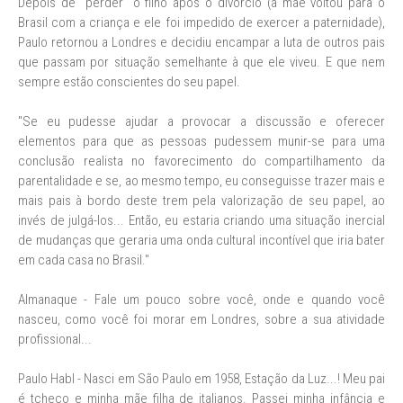
Depois de "perder" o filho após o divórcio (a mãe voltou para o
Brasil com a criança e ele foi impedido de exercer a paternidade),
Paulo retornou a Londres e decidiu encampar a luta de outros pais
que passam por situação semelhante à que ele viveu. E que nem
sempre estão conscientes do seu papel.
"Se eu pudesse ajudar a provocar a discussão e oferecer
elementos para que as pessoas pudessem munir-se para uma
conclusão realista no favorecimento do compartilhamento da
parentalidade e se, ao mesmo tempo, eu conseguisse trazer mais e
mais pais à bordo deste trem pela valorização de seu papel, ao
invés de julgá-los... Então, eu estaria criando uma situação inercial
de mudanças que geraria uma onda cultural incontível que iria bater
em cada casa no Brasil."
Almanaque - Fale um pouco sobre você, onde e quando você
nasceu, como você foi morar em Londres, sobre a sua atividade
profissional...
Paulo Habl - Nasci em São Paulo em 1958, Estação da Luz...! Meu pai
é tcheco e minha mãe filha de italianos. Passei minha infância e