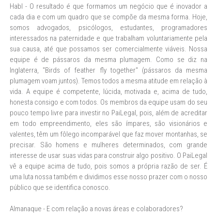
Habl - O resultado é que formamos um negócio que é inovador a
cada dia e com um quadro que se compõe da mesma forma. Hoje,
somos advogados, psicólogos, estudantes, programadores
interessados na paternidade e que trabalham voluntariamente pela
sua causa, até que possamos ser comercialmente viáveis. Nossa
equipe é de pássaros da mesma plumagem. Como se diz na
Inglaterra, "Birds of feather fly together" (pássaros da mesma
plumagem voam juntos). Temos todos a mesma atitude em relação à
vida. A equipe é competente, lúcida, motivada e, acima de tudo,
honesta consigo e com todos. Os membros da equipe usam do seu
pouco tempo livre para investir no PaiLegal, pois, além de acreditar
em todo empreendimento, eles são ímpares, são visionários e
valentes, têm um fôlego incomparável que faz mover montanhas, se
precisar. São homens e mulheres determinados, com grande
interesse de usar suas vidas para construir algo positivo. O PaiLegal
vê a equipe acima de tudo, pois somos a própria razão de ser. É
uma luta nossa também e dividimos esse nosso prazer com o nosso
público que se identifica conosco.
Almanaque - E com relação a novas áreas e colaboradores?