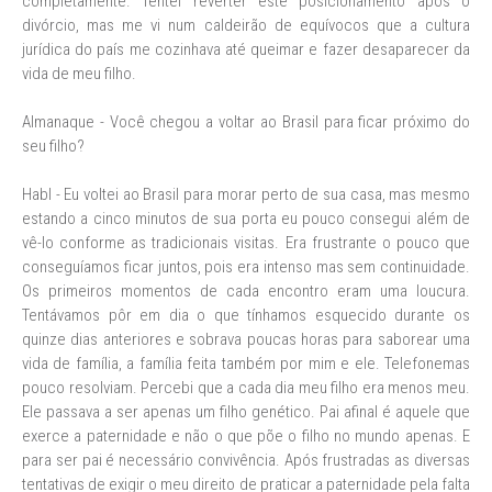
completamente. Tentei reverter este posicionamento após o
divórcio, mas me vi num caldeirão de equívocos que a cultura
jurídica do país me cozinhava até queimar e fazer desaparecer da
vida de meu filho.
Almanaque - Você chegou a voltar ao Brasil para ficar próximo do
seu filho?
Habl - Eu voltei ao Brasil para morar perto de sua casa, mas mesmo
estando a cinco minutos de sua porta eu pouco consegui além de
vê-lo conforme as tradicionais visitas. Era frustrante o pouco que
conseguíamos ficar juntos, pois era intenso mas sem continuidade.
Os primeiros momentos de cada encontro eram uma loucura.
Tentávamos pôr em dia o que tínhamos esquecido durante os
quinze dias anteriores e sobrava poucas horas para saborear uma
vida de família, a família feita também por mim e ele. Telefonemas
pouco resolviam. Percebi que a cada dia meu filho era menos meu.
Ele passava a ser apenas um filho genético. Pai afinal é aquele que
exerce a paternidade e não o que põe o filho no mundo apenas. E
para ser pai é necessário convivência. Após frustradas as diversas
tentativas de exigir o meu direito de praticar a paternidade pela falta