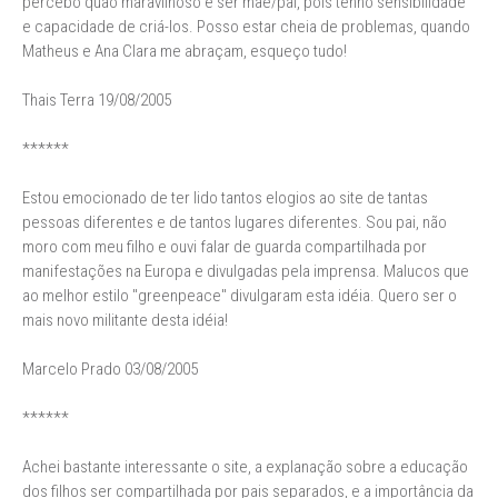
percebo quão maravilhoso é ser mãe/pai, pois tenho sensibilidade
e capacidade de criá-los. Posso estar cheia de problemas, quando
Matheus e Ana Clara me abraçam, esqueço tudo!
Thais Terra 19/08/2005
******
Estou emocionado de ter lido tantos elogios ao site de tantas
pessoas diferentes e de tantos lugares diferentes. Sou pai, não
moro com meu filho e ouvi falar de guarda compartilhada por
manifestações na Europa e divulgadas pela imprensa. Malucos que
ao melhor estilo "greenpeace" divulgaram esta idéia. Quero ser o
mais novo militante desta idéia!
Marcelo Prado 03/08/2005
******
Achei bastante interessante o site, a explanação sobre a educação
dos filhos ser compartilhada por pais separados, e a importância da