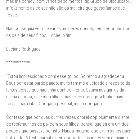
mas me comovi com vários depoimentos [do Grupo de Discussão]...
infelizmente as coisas não são da maneira que gostaríamos que
fosse.
Não conseguia ver que várias mulheres conseguem ser cruéis com
os pais de seus filhos... Achei o fim..."
Luciana Rodrigues
***********
"Estou impressionado com esse grupo! So tenho a agradecer a
Deus por estar participando, muito tem me elucidado a respeito de
tantas coisas que nao tinha conhecimento. Estava nas garras da
minha esposa, eu e meu filhos, mas creio que agora tenho mais
forças para lutar. Obrigado pessoal, muito obrigado...
Confesso que por duas ou tres vezes chorei copiosamente diante
de testemunhos de pai com seus filhos, pensei que eu era um dos
poucos que passava por isto. Nunca imaginei que eram tantos pais
sofrendo! A festa carnal e sem pudor dessas mães sem o minimo