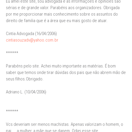
Eu amei este site, sou advogada e as informações e opiniões são
sérias e de grande valor. Parabéns aos organizadores. Obrigada
por me proporcionar mais conhecimento sobre os assuntos do
direito de familia que é a área que eu mais gosto de atuar.
Cintia Advogada (16/04/2006)
cintiasouzadv@yahoo.com.br
******
Parabéns pelo site. Achei muito importante as matérias. É bom
saber que temos onde tirar dúvidas dos pais que não abrem mão de
seus filhos.Obrigado.
Adriano L. (10/04/2006)
******
Vcs deveriam ser menos machistas. Apenas valorizam o homem, o
pai.... a mulher, a mãe que se danem. Odiei esse site.