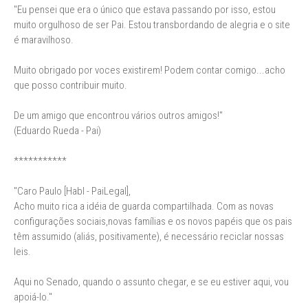
"Eu pensei que era o único que estava passando por isso, estou
muito orgulhoso de ser Pai. Estou transbordando de alegria e o site
é maravilhoso.
Muito obrigado por voces existirem! Podem contar comigo...acho
que posso contribuir muito.
De um amigo que encontrou vários outros amigos!"
(Eduardo Rueda - Pai)
***********
"Caro Paulo [Habl - PaiLegal],
Acho muito rica a idéia de guarda compartilhada. Com as novas
configurações sociais,novas famílias e os novos papéis que os pais
têm assumido (aliás, positivamente), é necessário reciclar nossas
leis.
Aqui no Senado, quando o assunto chegar, e se eu estiver aqui, vou
apoiá-lo."