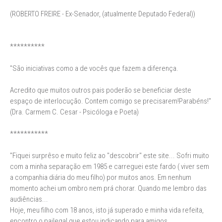
(ROBERTO FREIRE - Ex-Senador, (atualmente Deputado Federal))
**********
"São iniciativas como a de vocês que fazem a diferença.
Acredito que muitos outros pais poderão se beneficiar deste
espaço de interlocução. Contem comigo se precisarem!Parabéns!"
(Dra. Carmem C. Cesar - Psicóloga e Poeta)
***********
"Fiquei surprêso e muito feliz ao "descobrir" este site... Sofri muito
com a minha separação em 1985 e carreguei este fardo ( viver sem
a companhia diária do meu filho) por muitos anos. Em nenhum
momento achei um ombro nem prá chorar. Quando me lembro das
audiências...
Hoje, meu filho com 18 anos, isto já superado e minha vida refeita,
encontro o pailegal que estou indicando para amigos.