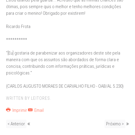
Estou lutando pela guarda... Acredito que as minhas chances são
ótimas, pois sempre quis o melhor e tenho melhores condições
para criar o menino! Obrigado por existirem!
Ricardo Frota
**********
"[Eu] gostaria de parabenizar aos organizadores deste site pela
maneira com que os assuntos são abordados de forma clara e
concisa, contribuindo com informações práticas, jurídicas e
psicológicas."
(CARLOS AUGUSTO MORAES DE CARVALHO FILHO - OAB/AL 5.230)
WRITTEN BY LEITORES.
Imprimir
Email
< Anterior
Próximo >