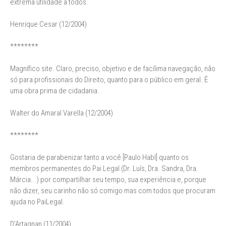
extrema utilidade a todos.
Henrique Cesar (12/2004)
********
Magnífico site. Claro, preciso, objetivo e de facílima navegação, não
só para profissionais do Direito, quanto para o público em geral. É
uma obra prima de cidadania.
Walter do Amaral Varella (12/2004)
********
Gostaria de parabenizar tanto a você [Paulo Habl] quanto os
membros permanentes do Pai Legal (Dr. Luís, Dra. Sandra, Dra.
Márcia...) por compartilhar seu tempo, sua experiência e, porque
não dizer, seu carinho não só comigo mas com todos que procuram
ajuda no PaiLegal.
D'Artagnan (11/2004)