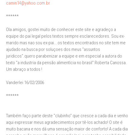
camin14@yahoo.com.br
******
Ola amigos, gostei muito de conhecer este site e agradeço a
equipe do pai legal pelos textos sempre esclarecedores. Sou ex-
marido mas nao sou ex-pai...os textos encontrados no site tem me
ajudado na busca por soluçoes dos meus "assuntos
juridicos".quero parabenizar a equipe e em especial a autora do
texto "a industria da pensão alimentìcia no brasil" Roberta Canossa.
Um abraço a todos !
Vanderlei 16/02/2006
******
Também faço parte deste "clubinho" que cresce a cada dia e venho
aqui expressar meus agradecimentos por tê-los achado! O site é
muito bacana e nos dá uma sensação maior de conforto! A cada dia