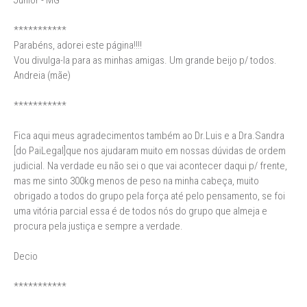
Júnior - MG
***********
Parabéns, adorei este página!!!!
Vou divulga-la para as minhas amigas. Um grande beijo p/ todos.
Andreia (mãe)
***********
Fica aqui meus agradecimentos também ao Dr.Luis e a Dra.Sandra
[do PaiLegal]que nos ajudaram muito em nossas dúvidas de ordem
judicial. Na verdade eu não sei o que vai acontecer daqui p/ frente,
mas me sinto 300kg menos de peso na minha cabeça, muito
obrigado a todos do grupo pela força até pelo pensamento, se foi
uma vitória parcial essa é de todos nós do grupo que almeja e
procura pela justiça e sempre a verdade.
Decio
***********