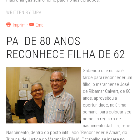
mais crianças sem o nome paterno nas certidões.
WRITTEN BY TJPA.
Imprimir
Email
PAI DE 80 ANOS
RECONHECE FILHA DE 62
Sabendo que nunca é
tarde para reconhecer um
filho, o maranhense José
de Ribamar Calvert, de 80
anos, aproveitou a
oportunidade, na última
semana, para colocar seu
nome no registro de
nascimento da filha, Irene
Nascimento, dentro do posto intitulado “Reconhecer é Amar”, do
Tribunal de Justiça do Maranhão (TJMA). O trabalho se insere no