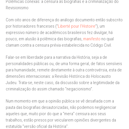
Polêmicas conexas: a censura às biografias e a criminalização do
Revisionismo
Com oito anos de diferença do análogo documento então subscrito
por historiadores franceses (“
Liberté pour l’Histoire
”), um
expressivo número de acadêmicos brasileiros fez divulgar, há
pouco, em alusão à polêmica das biografias,
manifesto
no qual
clamam contra a censura prévia estabelecida no Código Civil.
Falar-se em liberdade para a narrativa da História, seja a de
personalidades públicas ou, de uma forma geral, de fatos sensíveis
para humanidade, remete diretamente à outra controvérsia, esta de
dimensões internacionais: a Revisão Histórica do Holocausto
Judeu. Trata-se, neste caso, da discussão sobre a legitimidade da
criminalização do assim chamado “negacionismo”.
Num momento em que a opinião pública se vê desafiada com a
pauta das biografias desautorizadas, não podemos negligenciar
aqueles que, muito pior do que a “mera” censura aos seus
trabalhos, estão presos por veicularem opiniões divergentes da
estatuída “versão oficial da História”.