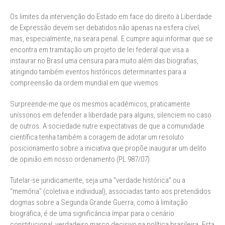
Os limites da intervenção do Estado em face do direito à Liberdade
de Expressão devem ser debatidos não apenas na esfera cível,
mas, especialmente, na seara penal. E cumpre aqui informar que se
encontra em tramitação um projeto de lei federal que visa a
instaurar no Brasil uma censura para muito além das biografias,
atingindo também eventos históricos determinantes para a
compreensão da ordem mundial em que vivemos.
Surpreende-me que os mesmos acadêmicos, praticamente
uníssonos em defender a liberdade para alguns, silenciem no caso
de outros. A sociedade nutre expectativas de que a comunidade
científica tenha também a coragem de adotar um resoluto
posicionamento sobre a iniciativa que propõe inaugurar um delito
de opinião em nosso ordenamento (PL 987/07).
Tutelar-se juridicamente, seja uma “verdade histórica” ou a
“memória” (coletiva e individual), associadas tanto aos pretendidos
dogmas sobre a Segunda Grande Guerra, como à limitação
biográfica, é de uma significância ímpar para o cenário
constitucional; verdadeiro marco decisivo na política brasileira. Esta