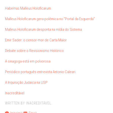
Habemus Malleus Holoficarum
Malleus Holoficarum gera polêmica no “Portal da Esquerda”
Malleus Holoficarum desponta na mídia do Sistema
Emir Sader: o censor-mor de Carta Maior
Debate sobre o Revisionismo Histórico
A sinagoga está em polvorosa
Periódico português entrevista Antonio Caleari
A Inquisição Judaica na USP
Inacreditável
WRITTEN BY INACREDITÁVEL.