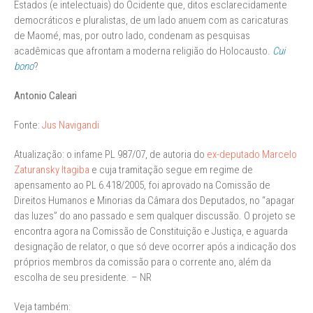
Estados (e intelectuais) do Ocidente que, ditos esclarecidamente
democráticos e pluralistas, de um lado anuem com as caricaturas
de Maomé, mas, por outro lado, condenam as pesquisas
acadêmicas que afrontam a moderna religião do Holocausto.
Cui
bono
?
Antonio Caleari
Fonte:
Jus Navigandi
Atualização: o infame PL 987/07, de autoria do
ex-deputado Marcelo
Zaturansky Itagiba
e cuja tramitação segue em regime de
apensamento ao PL 6.418/2005, foi aprovado na Comissão de
Direitos Humanos e Minorias da Câmara dos Deputados, no “apagar
das luzes” do ano passado e sem qualquer discussão. O projeto se
encontra agora na Comissão de Constituição e Justiça, e aguarda
designação de relator, o que só deve ocorrer após a indicação dos
próprios membros da comissão para o corrente ano, além da
escolha de seu presidente. – NR
Veja também: