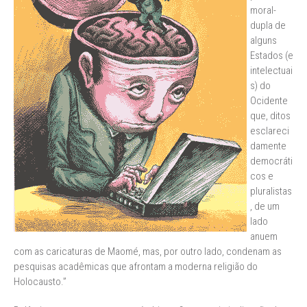
moral-
dupla de
alguns
Estados (e
intelectuai
s) do
Ocidente
que, ditos
esclareci
damente
democráti
cos e
pluralistas
, de um
lado
anuem
com as caricaturas de Maomé, mas, por outro lado, condenam as
pesquisas acadêmicas que afrontam a moderna religião do
Holocausto.”