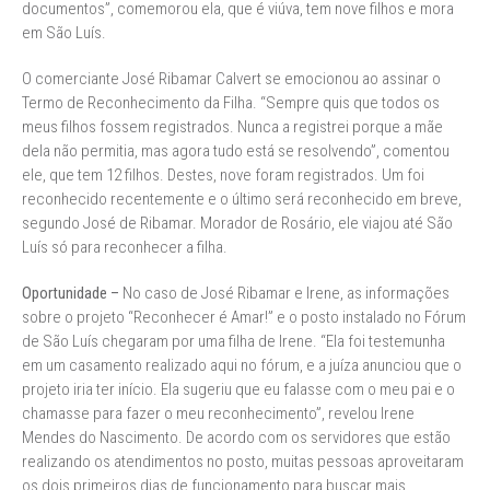
documentos”, comemorou ela, que é viúva, tem nove filhos e mora
em São Luís.
O comerciante José Ribamar Calvert se emocionou ao assinar o
Termo de Reconhecimento da Filha. “Sempre quis que todos os
meus filhos fossem registrados. Nunca a registrei porque a mãe
dela não permitia, mas agora tudo está se resolvendo”, comentou
ele, que tem 12 filhos. Destes, nove foram registrados. Um foi
reconhecido recentemente e o último será reconhecido em breve,
segundo José de Ribamar. Morador de Rosário, ele viajou até São
Luís só para reconhecer a filha.
Oportunidade –
No caso de José Ribamar e Irene, as informações
sobre o projeto “Reconhecer é Amar!” e o posto instalado no Fórum
de São Luís chegaram por uma filha de Irene. “Ela foi testemunha
em um casamento realizado aqui no fórum, e a juíza anunciou que o
projeto iria ter início. Ela sugeriu que eu falasse com o meu pai e o
chamasse para fazer o meu reconhecimento”, revelou Irene
Mendes do Nascimento. De acordo com os servidores que estão
realizando os atendimentos no posto, muitas pessoas aproveitaram
os dois primeiros dias de funcionamento para buscar mais