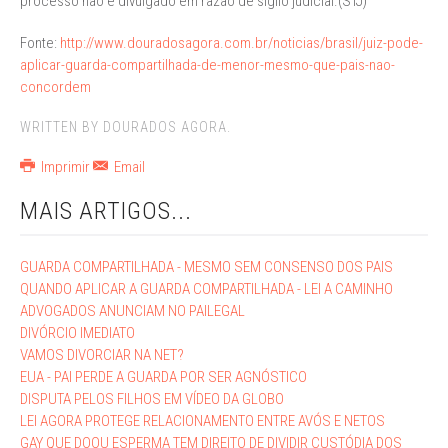
processo não é divulgado em razão de sigilo judicial.(STJ)
Fonte:
http://www.douradosagora.com.br/noticias/brasil/juiz-pode-
aplicar-guarda-compartilhada-de-menor-mesmo-que-pais-nao-
concordem
WRITTEN BY DOURADOS AGORA.
Imprimir
Email
MAIS ARTIGOS...
GUARDA COMPARTILHADA - MESMO SEM CONSENSO DOS PAIS
QUANDO APLICAR A GUARDA COMPARTILHADA - LEI A CAMINHO
ADVOGADOS ANUNCIAM NO PAILEGAL
DIVÓRCIO IMEDIATO
VAMOS DIVORCIAR NA NET?
EUA - PAI PERDE A GUARDA POR SER AGNÓSTICO
DISPUTA PELOS FILHOS EM VÍDEO DA GLOBO
LEI AGORA PROTEGE RELACIONAMENTO ENTRE AVÓS E NETOS
GAY QUE DOOU ESPERMA TEM DIREITO DE DIVIDIR CUSTÓDIA DOS