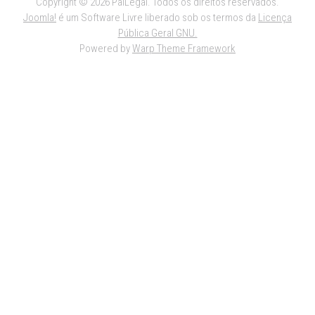
Copyright © 2026 PaiLegal. Todos os direitos reservados.
Joomla!
é um Software Livre liberado sob os termos da
Licença
Pública Geral GNU.
Powered by
Warp Theme Framework