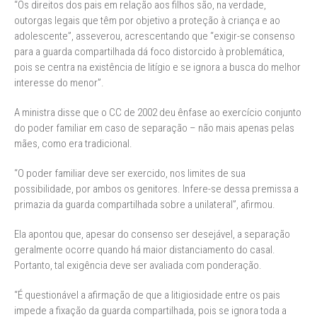
“Os direitos dos pais em relação aos filhos são, na verdade,
outorgas legais que têm por objetivo a proteção à criança e ao
adolescente”, asseverou, acrescentando que “exigir-se consenso
para a guarda compartilhada dá foco distorcido à problemática,
pois se centra na existência de litígio e se ignora a busca do melhor
interesse do menor”.
A ministra disse que o CC de 2002 deu ênfase ao exercício conjunto
do poder familiar em caso de separação – não mais apenas pelas
mães, como era tradicional.
“O poder familiar deve ser exercido, nos limites de sua
possibilidade, por ambos os genitores. Infere-se dessa premissa a
primazia da guarda compartilhada sobre a unilateral”, afirmou.
Ela apontou que, apesar do consenso ser desejável, a separação
geralmente ocorre quando há maior distanciamento do casal.
Portanto, tal exigência deve ser avaliada com ponderação.
“É questionável a afirmação de que a litigiosidade entre os pais
impede a fixação da guarda compartilhada, pois se ignora toda a