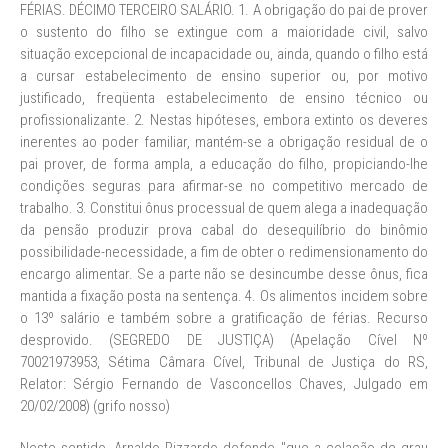
FÉRIAS. DÉCIMO TERCEIRO SALÁRIO. 1. A obrigação do pai de prover
o sustento do filho se extingue com a maioridade civil, salvo
situação excepcional de incapacidade ou, ainda, quando o filho está
a cursar estabelecimento de ensino superior ou, por motivo
justificado, freqüenta estabelecimento de ensino técnico ou
profissionalizante. 2. Nestas hipóteses, embora extinto os deveres
inerentes ao poder familiar, mantém-se a obrigação residual de o
pai prover, de forma ampla, a educação do filho, propiciando-lhe
condições seguras para afirmar-se no competitivo mercado de
trabalho. 3. Constitui ônus processual de quem alega a inadequação
da pensão produzir prova cabal do desequilíbrio do binômio
possibilidade-necessidade, a fim de obter o redimensionamento do
encargo alimentar. Se a parte não se desincumbe desse ônus, fica
mantida a fixação posta na sentença. 4. Os alimentos incidem sobre
o 13º salário e também sobre a gratificação de férias. Recurso
desprovido. (SEGREDO DE JUSTIÇA) (Apelação Cível Nº
70021973953, Sétima Câmara Cível, Tribunal de Justiça do RS,
Relator: Sérgio Fernando de Vasconcellos Chaves, Julgado em
20/02/2008) (grifo nosso)