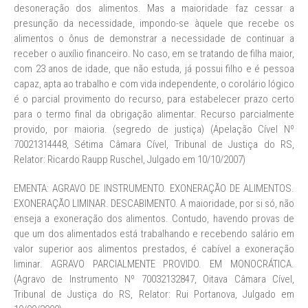
desoneração dos alimentos. Mas a maioridade faz cessar a
presunção da necessidade, impondo-se àquele que recebe os
alimentos o ônus de demonstrar a necessidade de continuar a
receber o auxílio financeiro. No caso, em se tratando de filha maior,
com 23 anos de idade, que não estuda, já possui filho e é pessoa
capaz, apta ao trabalho e com vida independente, o corolário lógico
é o parcial provimento do recurso, para estabelecer prazo certo
para o termo final da obrigação alimentar. Recurso parcialmente
provido, por maioria. (segredo de justiça) (Apelação Cível Nº
70021314448, Sétima Câmara Cível, Tribunal de Justiça do RS,
Relator: Ricardo Raupp Ruschel, Julgado em 10/10/2007)
EMENTA: AGRAVO DE INSTRUMENTO. EXONERAÇÃO DE ALIMENTOS.
EXONERAÇÃO LIMINAR. DESCABIMENTO. A maioridade, por si só, não
enseja a exoneração dos alimentos. Contudo, havendo provas de
que um dos alimentados está trabalhando e recebendo salário em
valor superior aos alimentos prestados, é cabível a exoneração
liminar. AGRAVO PARCIALMENTE PROVIDO. EM MONOCRÁTICA.
(Agravo de Instrumento Nº 70032132847, Oitava Câmara Cível,
Tribunal de Justiça do RS, Relator: Rui Portanova, Julgado em