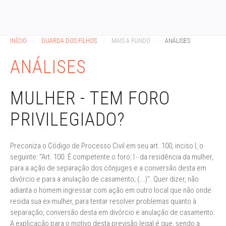
INÍCIO
GUARDA DOS FILHOS
MAIS A FUNDO
ANÁLISES
ANÁLISES
MULHER - TEM FORO
PRIVILEGIADO?
Preconiza o Código de Processo Civil em seu art. 100, inciso I, o
seguinte: "Art. 100. É competente o foro: I - da residência da mulher,
para a ação de separação dos cônjuges e a conversão desta em
divórcio e para a anulação de casamento; (...)". Quer dizer, não
adianta o homem ingressar com ação em outro local que não onde
resida sua ex-mulher, para tentar resolver problemas quanto à
separação, conversão desta em divórcio e anulação de casamento.
A explicação para o motivo desta previsão legal é que, sendo a