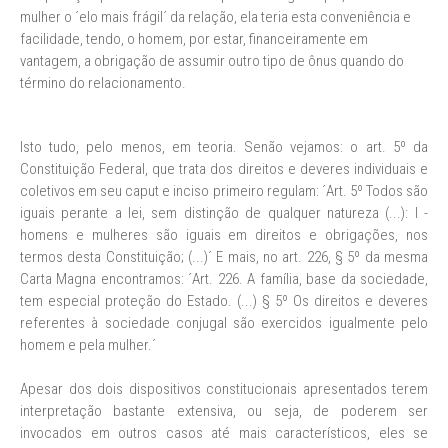
mulher o ´elo mais frágil´ da relação, ela teria esta conveniência e
facilidade, tendo, o homem, por estar, financeiramente em
vantagem, a obrigação de assumir outro tipo de ônus quando do
término do relacionamento.
Isto tudo, pelo menos, em teoria. Senão vejamos: o art. 5º da
Constituição Federal, que trata dos direitos e deveres individuais e
coletivos em seu caput e inciso primeiro regulam: ´Art. 5º Todos são
iguais perante a lei, sem distinção de qualquer natureza (...): I -
homens e mulheres são iguais em direitos e obrigações, nos
termos desta Constituição; (...)´ E mais, no art. 226, § 5º da mesma
Carta Magna encontramos: ´Art. 226. A família, base da sociedade,
tem especial proteção do Estado. (...) § 5º Os direitos e deveres
referentes à sociedade conjugal são exercidos igualmente pelo
homem e pela mulher.´
Apesar dos dois dispositivos constitucionais apresentados terem
interpretação bastante extensiva, ou seja, de poderem ser
invocados em outros casos até mais característicos, eles se