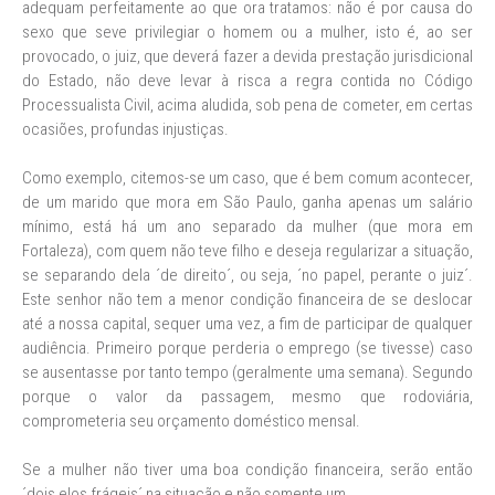
adequam perfeitamente ao que ora tratamos: não é por causa do
sexo que seve privilegiar o homem ou a mulher, isto é, ao ser
provocado, o juiz, que deverá fazer a devida prestação jurisdicional
do Estado, não deve levar à risca a regra contida no Código
Processualista Civil, acima aludida, sob pena de cometer, em certas
ocasiões, profundas injustiças.
Como exemplo, citemos-se um caso, que é bem comum acontecer,
de um marido que mora em São Paulo, ganha apenas um salário
mínimo, está há um ano separado da mulher (que mora em
Fortaleza), com quem não teve filho e deseja regularizar a situação,
se separando dela ´de direito´, ou seja, ´no papel, perante o juiz´.
Este senhor não tem a menor condição financeira de se deslocar
até a nossa capital, sequer uma vez, a fim de participar de qualquer
audiência. Primeiro porque perderia o emprego (se tivesse) caso
se ausentasse por tanto tempo (geralmente uma semana). Segundo
porque o valor da passagem, mesmo que rodoviária,
comprometeria seu orçamento doméstico mensal.
Se a mulher não tiver uma boa condição financeira, serão então
´dois elos frágeis´ na situação e não somente um.