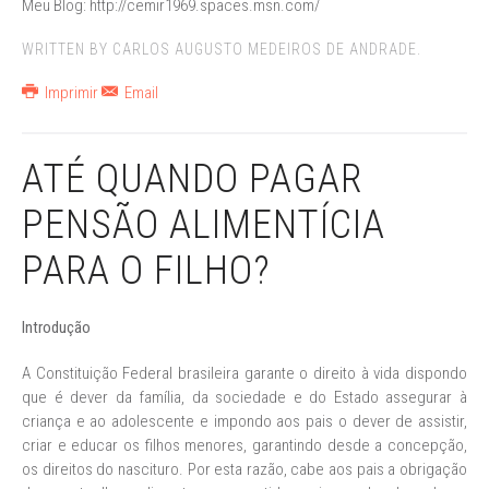
Meu Blog: http://cemir1969.spaces.msn.com/
WRITTEN BY CARLOS AUGUSTO MEDEIROS DE ANDRADE.
Imprimir
Email
ATÉ QUANDO PAGAR
PENSÃO ALIMENTÍCIA
PARA O FILHO?
Introdução
A Constituição Federal brasileira garante o direito à vida dispondo
que é dever da família, da sociedade e do Estado assegurar à
criança e ao adolescente e impondo aos pais o dever de assistir,
criar e educar os filhos menores, garantindo desde a concepção,
os direitos do nascituro. Por esta razão, cabe aos pais a obrigação