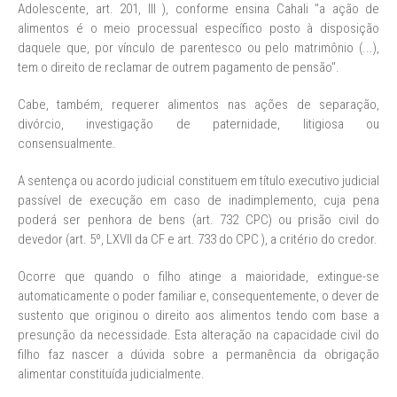
Adolescente, art. 201, III ), conforme ensina Cahali "a ação de
alimentos é o meio processual específico posto à disposição
daquele que, por vínculo de parentesco ou pelo matrimônio (...),
tem o direito de reclamar de outrem pagamento de pensão".
Cabe, também, requerer alimentos nas ações de separação,
divórcio, investigação de paternidade, litigiosa ou
consensualmente.
A sentença ou acordo judicial constituem em título executivo judicial
passível de execução em caso de inadimplemento, cuja pena
poderá ser penhora de bens (art. 732 CPC) ou prisão civil do
devedor (art. 5º, LXVII da CF e art. 733 do CPC ), a critério do credor.
Ocorre que quando o filho atinge a maioridade, extingue-se
automaticamente o poder familiar e, consequentemente, o dever de
sustento que originou o direito aos alimentos tendo com base a
presunção da necessidade. Esta alteração na capacidade civil do
filho faz nascer a dúvida sobre a permanência da obrigação
alimentar constituída judicialmente.