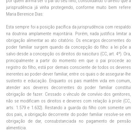
por quem afirma ser o pai do seu filho, consolidando o direito que a
jurisprudência já vinha protegendo, conforme muito bem refere
Maria Berenice Dias:
Esta sempre foi a posição pacífica da jurisprudência com respaldo
na doutrina amplamente majoritária. Porém, nada justifica limitar a
obrigação alimentar ao ato citatório. Os encargos decorrentes do
poder familiar surgem quando da concepção do filho: a lei põe a
salvo desde a concepção os direitos do nascituro (CC, art. 4º). Ora,
principalmente a partir do momento em que o pai procede ao
registro do filho, está por demais consciente de todos os deveres
inerentes ao poder-dever familiar, entre os quais o de assegurar-lhe
sustento e educação. Enquanto os pais mantêm vida em comum,
atender aos deveres decorrentes do poder familiar constitui
obrigação de fazer. Cessado o vínculo de convívio dos genitores,
não se modificam os direitos e deveres com relação à prole (CC,
arts. 1.579 e 1.632). Restando a guarda do filho com somente um
dos pais, a obrigação decorrente do poder familiar resolve-se em
obrigação de dar, consubstanciada no pagamento de pensão
alimentícia.