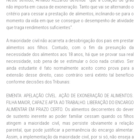
Neste sentido, Arnaldo Rizzardo defende "que a colação de grau
não importa em causa de exoneração. Tanto que vai se alternando o
critério para cessar a prestação de alimentos, inclinando-se para o
momento da vida em que se consegue o desempenho de atividade
que traga rendimentos suficientes".
A maioridade civil não acarreta a desobrigação dos pais em prestar
alimentos aos filhos. Contudo, com o fim da presunção da
necessidade dos alimentos aos 18 anos, há que se provar sua real
necessidade, sob pena de se estimular o ócio nada criativo. Ser
ainda estudante é fato normalmente aceito como prova para a
extensão desse direito, caso contrário será extinto tal benefício
conforme decisões dos Tribunais:
EMENTA: APELAÇÃO CÍVEL. AÇÃO DE EXONERAÇÃO DE ALIMENTOS.
FILHA MAIOR, CAPAZ E APTA AO TRABALHO. LIBERAÇÃO DO ENCARGO
ALIMENTAR EM PRAZO CERTO. Os alimentos decorrentes do dever
de sustento inerente ao poder familiar cessam quando os filhos
atingem a maioridade civil, mas persiste obviamente a relação
parental, que pode justificar a permanência do encargo alimentar.
Assim, a implementação da maioridade civil, por si só, não enseja a