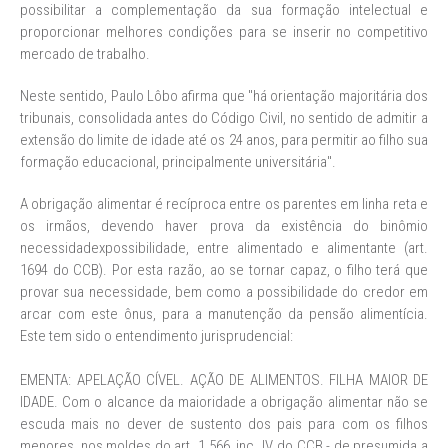
possibilitar a complementação da sua formação intelectual e
proporcionar melhores condições para se inserir no competitivo
mercado de trabalho.
Neste sentido, Paulo Lôbo afirma que "há orientação majoritária dos
tribunais, consolidada antes do Código Civil, no sentido de admitir a
extensão do limite de idade até os 24 anos, para permitir ao filho sua
formação educacional, principalmente universitária".
A obrigação alimentar é recíproca entre os parentes em linha reta e
os irmãos, devendo haver prova da existência do binômio
necessidadexpossibilidade, entre alimentado e alimentante (art.
1694 do CCB). Por esta razão, ao se tornar capaz, o filho terá que
provar sua necessidade, bem como a possibilidade do credor em
arcar com este ônus, para a manutenção da pensão alimentícia.
Este tem sido o entendimento jurisprudencial:
EMENTA: APELAÇÃO CÍVEL. AÇÃO DE ALIMENTOS. FILHA MAIOR DE
IDADE. Com o alcance da maioridade a obrigação alimentar não se
escuda mais no dever de sustento dos pais para com os filhos
menores, nos moldes do art. 1.566, inc. IV, do CCB - de presumida a