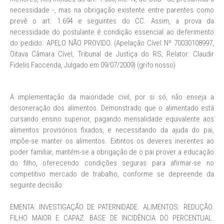
necessidade -, mas na obrigação existente entre parentes como
prevê o art. 1.694 e seguintes do CC. Assim, a prova da
necessidade do postulante é condição essencial ao deferimento
do pedido. APELO NÃO PROVIDO. (Apelação Cível Nº 70030108997,
Oitava Câmara Cível, Tribunal de Justiça do RS, Relator: Claudir
Fidelis Faccenda, Julgado em 09/07/2009) (grifo nosso)
A implementação da maioridade civil, por si só, não enseja a
desoneração dos alimentos. Demonstrado que o alimentado está
cursando ensino superior, pagando mensalidade equivalente aos
alimentos provisórios fixados, e necessitando da ajuda do pai,
impõe-se manter os alimentos. Extintos os deveres inerentes ao
poder familiar, mantém-se a obrigação de o pai prover a educação
do filho, oferecendo condições seguras para afirmar-se no
competitivo mercado de trabalho, conforme se depreende da
seguinte decisão:
EMENTA: INVESTIGAÇÃO DE PATERNIDADE. ALIMENTOS. REDUÇÃO.
FILHO MAIOR E CAPAZ. BASE DE INCIDÊNCIA DO PERCENTUAL.