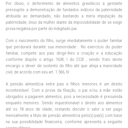
Por óbvio, o deferimento de alimentos gravídicos à gestante
pressupõe a demonstração de fundados indícios da paternidade
atribuída ao demandado, não bastando a mera imputação da
paternidade, ônus da mulher diante da impossibilidade de se exigir
prova negativa por parte do indigitado pai.
Com o nascimento do filho, surge imediatamente o poder familiar
que perdurará durante sua menoridade . No exercício do poder
familiar, compete aos pais dirigir-lhes a criação e a educação
conforme dispõe o artigo 1634, I do CCB , sendo fruto deste
encargo o dever de sustento do filho até que atinja a maioridade
civil, de acordo com seu art. 1.566, IV .
A pensão alimentícia entre pais e filhos menores é um direito
incontestável. Com a prova da filiação, o pai e/ou a mãe estão
obrigados a pagarem alimentos, pois a necessidade é presumida
enquanto menores. Sendo inquestionável o direito aos alimentos
até os 18 anos de idade, restando discutir o valor a ser pago
mensalmente a título de pensão alimentícia pelo(s) pai(s) com base
na sua possibilidade financeira, conforme apresenta a seguinte