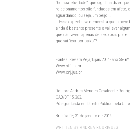
“homoafetividade” que significa dizer qu
relacionamentos são fundados em afeto, c
aguardando, ou seja, um beijo...
Essa expectativa demonstra que o povo bra
ainda é bastante presente e vai levar al
que não vivem apenas de sexo pois por en
que vai ficar por baixo”?
Fontes: Revista Veja,15jan/2014- ano 38- nº
Www.stf.jus.br
Www.cnj.jus.br
Doutora Andrea Mendes Cavalcante Rodri
OAB/DF 15.363.
Pós-graduada em Direito Público pela Unive
Brasília-DF, 31 de janeiro de 2014.
WRITTEN BY ANDREA RODRIGUES.