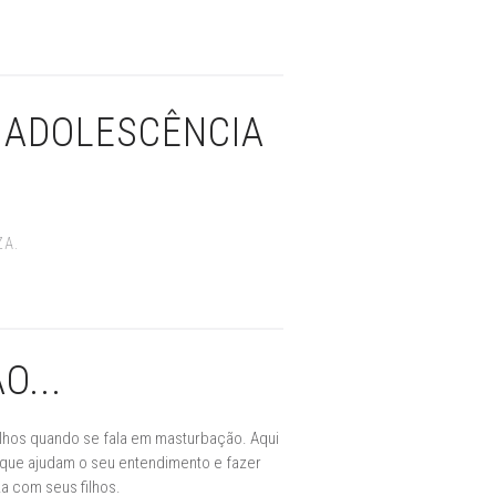
 ADOLESCÊNCIA
ZA.
...
ilhos quando se fala em masturbação. Aqui
 que ajudam o seu entendimento e fazer
za com seus filhos.