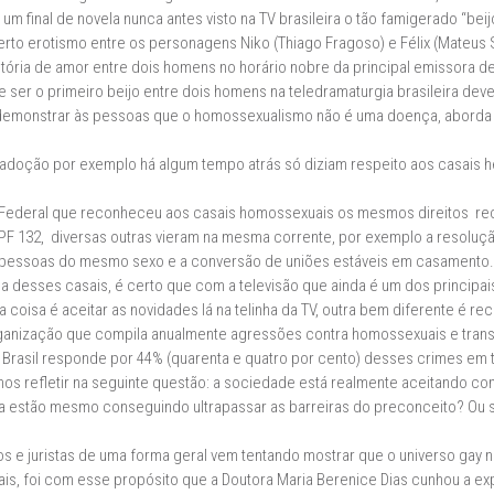
e um final de novela nunca antes visto na TV brasileira o tão famigerado “beij
o erotismo entre os personagens Niko (Thiago Fragoso) e Félix (Mateus S
história de amor entre dois homens no horário nobre da principal emissora de
er o primeiro beijo entre dois homens na teledramaturgia brasileira deve
e demonstrar às pessoas que o homossexualismo não é uma doença, aborda
adoção por exemplo há algum tempo atrás só diziam respeito aos casais 
Federal que reconheceu aos casais homossexuais os mesmos direitos re
PF 132, diversas outras vieram na mesma corrente, por exemplo a resoluçã
e pessoas do mesmo sexo e a conversão de uniões estáveis em casamento.
 desses casais, é certo que com a televisão que ainda é um dos princip
 coisa é aceitar as novidades lá na telinha da TV, outra bem diferente é rec
anização que compila anualmente agressões contra homossexuais e transs
o Brasil responde por 44% (quarenta e quatro por cento) desses crimes em
 refletir na seguinte questão: a sociedade está realmente aceitando com 
a estão mesmo conseguindo ultrapassar as barreiras do preconceito? Ou 
 e juristas de uma forma geral vem tentando mostrar que o universo gay n
ais, foi com esse propósito que a Doutora Maria Berenice Dias cunhou a 