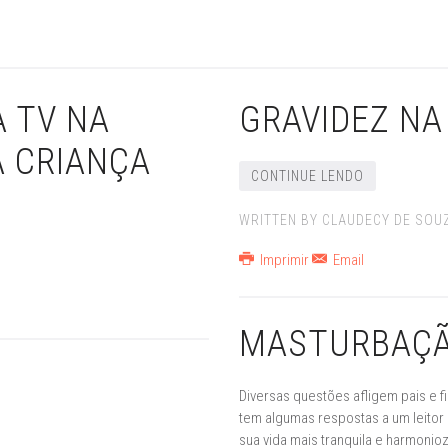
A TV NA
GRAVIDEZ NA
A CRIANÇA
CONTINUE LENDO
WRITTEN BY CLAUDECY DE SOU
Imprimir
Email
MASTURBAÇÃO
Diversas questões afligem pais e f
tem algumas respostas a um leitor
sua vida mais tranquila e harmonio