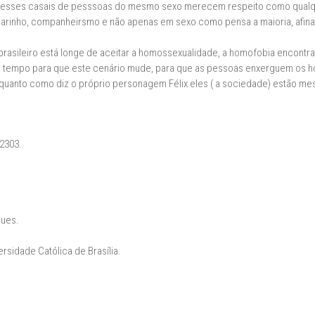
e esses casais de pesssoas do mesmo sexo merecem respeito como qualque
arinho, companheirsmo e não apenas em sexo como pensa a maioria, afinal
sileiro está longe de aceitar a homossexualidade, a homofobia encontra-s
gum tempo para que este cenário mude, para que as pessoas enxerguem os 
quanto como diz o próprio personagem Félix eles ( a sociedade) estão m
 2303.
gues.
rsidade Católica de Brasília.