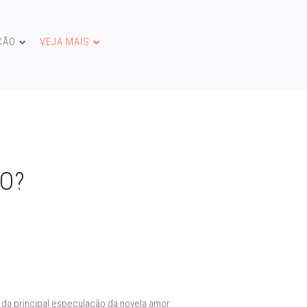
ÇÃO
VEJA MAIS
XO?
e da principal especulação da novela amor