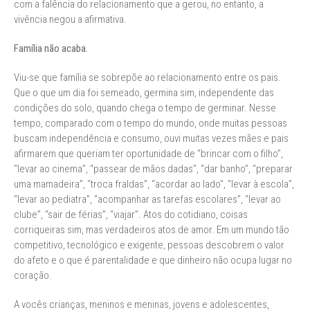
com a falência do relacionamento que a gerou, no entanto, a
vivência negou a afirmativa.
Família não acaba.
Viu-se que família se sobrepõe ao relacionamento entre os pais.
Que o que um dia foi semeado, germina sim, independente das
condições do solo, quando chega o tempo de germinar. Nesse
tempo, comparado com o tempo do mundo, onde muitas pessoas
buscam independência e consumo, ouvi muitas vezes mães e pais
afirmarem que queriam ter oportunidade de “brincar com o filho”,
“levar ao cinema”, “passear de mãos dadas”, “dar banho”, “preparar
uma mamadeira”, “troca fraldas”, “acordar ao lado”, “levar à escola”,
“levar ao pediatra”, “acompanhar as tarefas escolares”, “levar ao
clube”, “sair de férias”, “viajar”. Atos do cotidiano, coisas
corriqueiras sim, mas verdadeiros atos de amor. Em um mundo tão
competitivo, tecnológico e exigente, pessoas descobrem o valor
do afeto e o que é parentalidade e que dinheiro não ocupa lugar no
coração.
A vocês crianças, meninos e meninas, jovens e adolescentes,