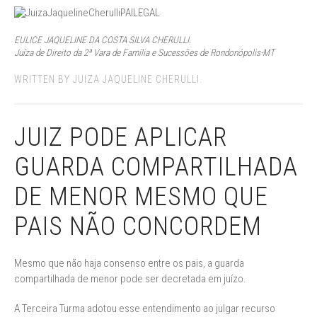
EULICE JAQUELINE DA COSTA SILVA CHERULLI.
Juíza de Direito da 2ª Vara de Família e Sucessões de Rondonópolis-MT
WRITTEN BY JUIZA JAQUELINE CHERULLI.
JUIZ PODE APLICAR
GUARDA COMPARTILHADA
DE MENOR MESMO QUE
PAIS NÃO CONCORDEM
Mesmo que não haja consenso entre os pais, a guarda
compartilhada de menor pode ser decretada em juízo.
A Terceira Turma adotou esse entendimento ao julgar recurso