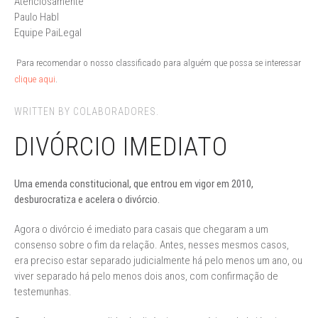
Atenciosamente
Paulo Habl
Equipe PaiLegal
Para recomendar o nosso classificado para alguém que possa se interessar
clique aqui
.
WRITTEN BY COLABORADORES.
DIVÓRCIO IMEDIATO
Uma emenda constitucional, que entrou em vigor em 2010,
desburocratiza e acelera o divórcio.
Agora o divórcio é imediato para casais que chegaram a um
consenso sobre o fim da relação. Antes, nesses mesmos casos,
era preciso estar separado judicialmente há pelo menos um ano, ou
viver separado há pelo menos dois anos, com confirmação de
testemunhas.