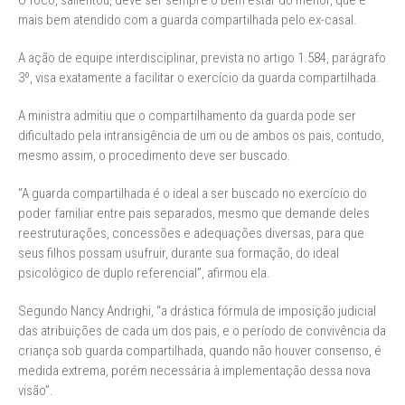
O foco, salientou, deve ser sempre o bem estar do menor, que é
mais bem atendido com a guarda compartilhada pelo ex-casal.
A ação de equipe interdisciplinar, prevista no artigo 1.584, parágrafo
3º, visa exatamente a facilitar o exercício da guarda compartilhada.
A ministra admitiu que o compartilhamento da guarda pode ser
dificultado pela intransigência de um ou de ambos os pais, contudo,
mesmo assim, o procedimento deve ser buscado.
“A guarda compartilhada é o ideal a ser buscado no exercício do
poder familiar entre pais separados, mesmo que demande deles
reestruturações, concessões e adequações diversas, para que
seus filhos possam usufruir, durante sua formação, do ideal
psicológico de duplo referencial”, afirmou ela.
Segundo Nancy Andrighi, “a drástica fórmula de imposição judicial
das atribuições de cada um dos pais, e o período de convivência da
criança sob guarda compartilhada, quando não houver consenso, é
medida extrema, porém necessária à implementação dessa nova
visão”.