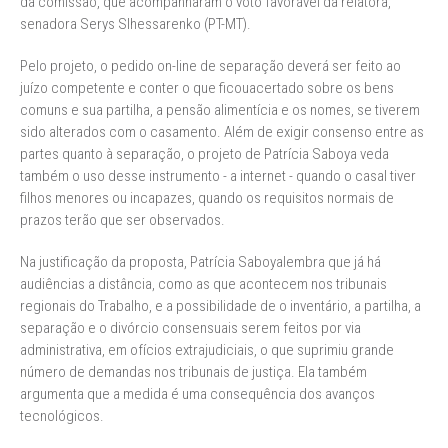
da comissão, que acompanharam o voto favorável da relatora,
senadora Serys Slhessarenko (PT-MT).
Pelo projeto, o pedido on-line de separação deverá ser feito ao
juízo competente e conter o que ficouacertado sobre os bens
comuns e sua partilha, a pensão alimentícia e os nomes, se tiverem
sido alterados com o casamento. Além de exigir consenso entre as
partes quanto à separação, o projeto de Patrícia Saboya veda
também o uso desse instrumento - a internet - quando o casal tiver
filhos menores ou incapazes, quando os requisitos normais de
prazos terão que ser observados.
Na justificação da proposta, Patrícia Saboyalembra que já há
audiências a distância, como as que acontecem nos tribunais
regionais do Trabalho, e a possibilidade de o inventário, a partilha, a
separação e o divórcio consensuais serem feitos por via
administrativa, em ofícios extrajudiciais, o que suprimiu grande
número de demandas nos tribunais de justiça. Ela também
argumenta que a medida é uma consequência dos avanços
tecnológicos.