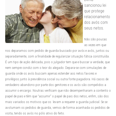
sancionou lei
que protege
relacionamento
dos avós com
seus netos.
Não são poucas
as vezes em que
nos deparamos com pedido de guarda buscado por avós e avôs, juntos ou
separadamente, com a finalidade de regularizar situação fática constituída.
É um tipo de ação delicada, pois o julgador tem que e buscar a verdade, que
nem sempre condiz com o teor do alegado. Depara-se com simulações de
guarda onde os avós buscam apenas estender aos netos favores e
privilégios junto à previdência social ou outra fonte pagadora. Há casos de
verdadeiro abandono por parte dos genitores e os avós são compelidos a
assumir o encargo. Noutras verificam que não desempenharam a contento o
papel de pais e têm que “assumir” o papel de pais dos netos, enfim, são dos
mais variados os motivos que os levam a requerer a guarda judicial. Se se
avolumam os pedidos de guarda, vemos de forma acanhada os pedidos de
visita, tendo os avós no pólo ativo do feito.