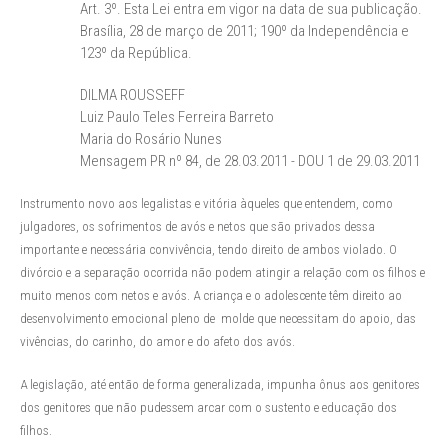
Art. 3º. Esta Lei entra em vigor na data de sua publicação.
Brasília, 28 de março de 2011; 190º da Independência e
123º da República.
DILMA ROUSSEFF
Luiz Paulo Teles Ferreira Barreto
Maria do Rosário Nunes
Mensagem PR nº 84, de 28.03.2011 - DOU 1 de 29.03.2011
Instrumento novo aos legalistas e vitória àqueles que entendem, como
julgadores, os sofrimentos de avós e netos que são privados dessa
importante e necessária convivência, tendo direito de ambos violado. O
divórcio e a separação ocorrida não podem atingir a relação com os filhos e
muito menos com netos e avós. A criança e o adolescente têm direito ao
desenvolvimento emocional pleno de molde que necessitam do apoio, das
vivências, do carinho, do amor e do afeto dos avós.
A legislação, até então de forma generalizada, impunha ônus aos genitores
dos genitores que não pudessem arcar com o sustento e educação dos
filhos.