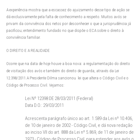
A experiência mostra que a escassez do ajuizamento desse tipo de ação se
dá exclusivamente pela falta de conhecimento a respeito. Muitos avós se
privam da convivência dos netos por desconhecer o que a jurisprudência já
pacificou; entendimento fundado no que dispõe o ECA sobre o direito à
convivência familiar.
O DIREITO E A REALIDADE
Ocorre que na data de hoje houve a boa nova: a regulamentação do direito
de visitação dos avós e também do direito de guarda, através da Lei
12.398/2011.
A Presidente Dilma sancionou lei que altera o Código Civil e o
Código de Processo Civil. Vejamos:
Lei Nº 12398 DE 28/03/2011 (Federal)
Data D.O.: 29/03/2011
Acrescenta parágrafo único ao art. 1.589 da Lei nº 10.406,
de 10 de janeiro de 2002 - Código Civil, e dá nova redação
ao inciso VII do art. 888 da Lei nº 5.869, de 11 de janeiro de
1973 - Código de Processo Civil, para estender aos avós o