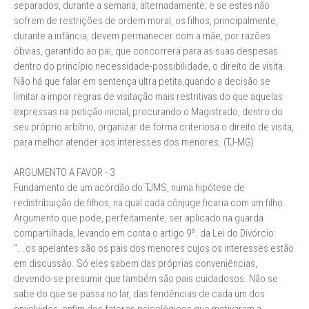
separados, durante a semana, alternadamente; e se estes não
sofrem de restrições de ordem moral, os filhos, principalmente,
durante a infância, devem permanecer com a mãe, por razões
óbvias, garantido ao pai, que concorrerá para as suas despesas
dentro do princípio necessidade-possibilidade, o direito de visita.
Não há que falar em sentença ultra petita,quando a decisão se
limitar a impor regras de visitação mais restritivas do que aquelas
expressas na petição inicial, procurando o Magistrado, dentro do
seu próprio arbítrio, organizar de forma criteriosa o direito de visita,
para melhor atender aos interesses dos menores. (TJ-MG)
ARGUMENTO A FAVOR - 3
Fundamento de um acórdão do TJMS, numa hipótese de
redistribuição de filhos, na qual cada cônjuge ficaria com um filho.
Argumento que pode, perfeitamente, ser aplicado na guarda
compartilhada, levando em conta o artigo 9º. da Lei do Divórcio:
“...os apelantes são os pais dos menores cujos os interesses estão
em discussão. Só eles sabem das próprias conveniências,
devendo-se presumir que também são pais cuidadosos. Não se
sabe do que se passa no lar, das tendências de cada um dos