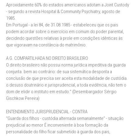
Aproxidamente 60% do estados americanos adotam a Joint Custody
- segundo a revista Hospital & Community Psychiatry, agosto de
1985.
Em Portugal - a lei 84, de 31.08.1985 - estabeleceu que os pais
podem acordar sobre o exercício em comum do poder parental,
decidindo questões relativas à prole em condições idênticas às
que vigoravam na constância do matrimônio.
A G. COMPARTILHADA NO DIREITO BRASILEIRO
O direito brasileiro não possui norma jurídica impeditiva da guarda
conjunta. bem ao contrário: de sua sistemática desponta a
conclusão de que precisa ser aceita esta modalidade de custódia.
o desuso doutrinário e jurisprudencial, a toda evidência, não tem o
dom de elidir o instituto em estudo.” (Desembargador Sérgio
Gischkow Pereira)
ENTENDIMENTO JURISPRUDENCIAL - CONTRA
“Guarda dos filhos - custódia alternada semanalmente” - situação
prejudicial ao menor É inconveniente à boa formação da
personalidade do filho ficar submetido à guarda dos pais,