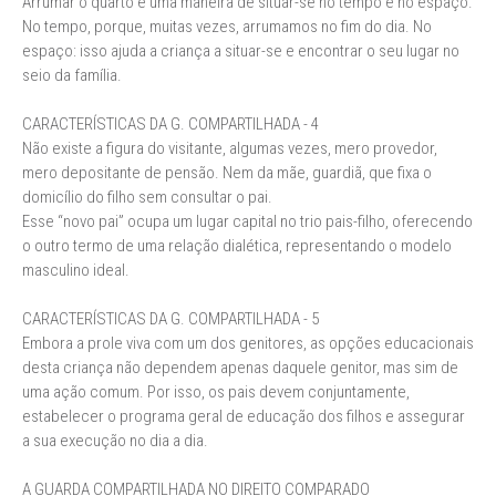
Arrumar o quarto é uma maneira de situar-se no tempo e no espaço.
No tempo, porque, muitas vezes, arrumamos no fim do dia. No
espaço: isso ajuda a criança a situar-se e encontrar o seu lugar no
seio da família.
CARACTERÍSTICAS DA G. COMPARTILHADA - 4
Não existe a figura do visitante, algumas vezes, mero provedor,
mero depositante de pensão. Nem da mãe, guardiã, que fixa o
domicílio do filho sem consultar o pai.
Esse “novo pai” ocupa um lugar capital no trio pais-filho, oferecendo
o outro termo de uma relação dialética, representando o modelo
masculino ideal.
CARACTERÍSTICAS DA G. COMPARTILHADA - 5
Embora a prole viva com um dos genitores, as opções educacionais
desta criança não dependem apenas daquele genitor, mas sim de
uma ação comum. Por isso, os pais devem conjuntamente,
estabelecer o programa geral de educação dos filhos e assegurar
a sua execução no dia a dia.
A GUARDA COMPARTILHADA NO DIREITO COMPARADO