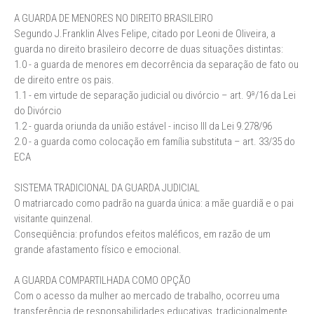
A GUARDA DE MENORES NO DIREITO BRASILEIRO
Segundo J.Franklin Alves Felipe, citado por Leoni de Oliveira, a
guarda no direito brasileiro decorre de duas situações distintas:
1.0 - a guarda de menores em decorrência da separação de fato ou
de direito entre os pais.
1.1 - em virtude de separação judicial ou divórcio – art. 9ª/16 da Lei
do Divórcio
1.2 - guarda oriunda da união estável - inciso III da Lei 9.278/96
2.0 - a guarda como colocação em família substituta – art. 33/35 do
ECA
SISTEMA TRADICIONAL DA GUARDA JUDICIAL
O matriarcado como padrão na guarda única: a mãe guardiã e o pai
visitante quinzenal.
Conseqüência: profundos efeitos maléficos, em razão de um
grande afastamento físico e emocional.
A GUARDA COMPARTILHADA COMO OPÇÃO
Com o acesso da mulher ao mercado de trabalho, ocorreu uma
transferência de responsabilidades educativas, tradicionalmente