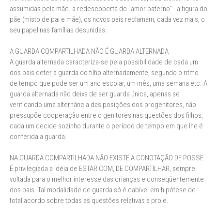
assumidas pela mãe. a redescoberta do "amor paterno" - a figura do
pãe (misto de pai e mãe), os novos pais reclamam, cada vez mais, o
seu papel nas famílias desunidas.
A GUARDA COMPARTILHADA NÃO É GUARDA ALTERNADA
A guarda alternada caracteriza-se pela possibilidade de cada um
dos pais deter a guarda do filho alternadamente, segundo o ritmo
de tempo que pode ser um ano escolar, um mês, uma semana etc. A
guarda alternada não deixa de ser guarda única, apenas se
verificando uma alternância das posições dos progenitores, não
pressupõe cooperação entre o genitores nas questões dos filhos,
cada um decide sozinho durante o período de tempo em que lhe é
conferida a guarda.
NA GUARDA COMPARTILHADA NÃO EXISTE A CONOTAÇÃO DE POSSE
É privilegiada a idéia de ESTAR COM, DE COMPARTILHAR, sempre
voltada para o melhor interesse das crianças e conseqüentemente
dos pais. Tal modalidade de guarda só é cabível em hipótese de
total acordo sobre todas as questões relativas à prole.