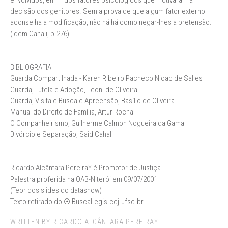
envolvidos, enfim dos fatores psicológicos que motivaram a
decisão dos genitores. Sem a prova de que algum fator externo
aconselha a modificação, não há há como negar-lhes a pretensão.
(Idem Cahali, p.276)
BIBLIOGRAFIA
Guarda Compartilhada - Karen Ribeiro Pacheco Nioac de Salles
Guarda, Tutela e Adoção, Leoni de Oliveira
Guarda, Visita e Busca e Apreensão, Basílio de Oliveira
Manual do Direito de Família, Artur Rocha
O Companheirismo, Guilherme Calmon Nogueira da Gama
Divórcio e Separação, Said Cahali
Ricardo Alcântara Pereira* é Promotor de Justiça
Palestra proferida na OAB-Niterói em 09/07/2001
(Teor dos slides do datashow)
Texto retirado do ® BuscaLegis.ccj.ufsc.br
WRITTEN BY RICARDO ALCÂNTARA PEREIRA*.