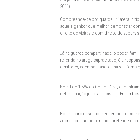
2011).
Compreende-se por guarda unilateral o típ
aquele genitor que melhor demonstrar cond
direito de visitas e com direito de supervis
Já na guarda compartilhada, o poder famil
referida no artigo supracitado, é a respo
genitores, acompanhando-o na sua formaçã
No artigo 1.584 do Código Civil, encontram
determinação judicial (Inciso II). Em ambo
No primeiro caso, por requerimento conse
acordo ou que pelo menos pretende chegar