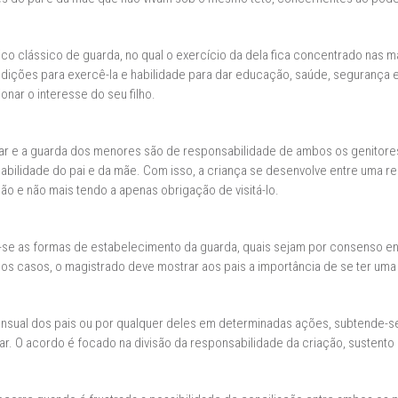
ico clássico de guarda, no qual o exercício da dela fica concentrado nas 
ições para exercê-la e habilidade para dar educação, saúde, segurança e 
ionar o interesse do seu filho.
iar e a guarda dos menores são de responsabilidade de ambos os genitores
nsabilidade do pai e da mãe. Com isso, a criança se desenvolve entre uma r
o e não mais tendo a apenas obrigação de visitá-lo.
-se as formas de estabelecimento da guarda, quais sejam por consenso entr
s os casos, o magistrado deve mostrar aos pais a importância de se ter uma 
nsual dos pais ou por qualquer deles em determinadas ações, subtende-s
. O acordo é focado na divisão da responsabilidade da criação, sustento 