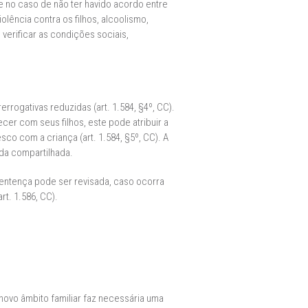
re no caso de não ter havido acordo entre
olência contra os filhos, alcoolismo,
verificar as condições sociais,
rrogativas reduzidas (art. 1.584, §4º, CC).
r com seus filhos, este pode atribuir a
co com a criança (art. 1.584, §5º, CC). A
rda compartilhada.
sentença pode ser revisada, caso ocorra
t. 1.586, CC).
e novo âmbito familiar faz necessária uma