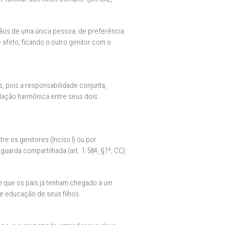
mãos de uma única pessoa, de preferência
afeto, ficando o outro genitor com o
, pois a responsabilidade conjunta,
elação harmônica entre seus dois
e os genitores (Inciso I) ou por
guarda compartilhada (art. 1.584, §1º, CC).
e que os pais já tenham chegado a um
e educação de seus filhos.