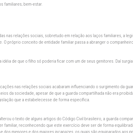
s familiares; bem-estar.
s nas relações sociais, sobretudo em relação aos laços familiares, a legisla
. O próprio conceito de entidade familiar passa a abranger o companheir
 idéia de que o filho só poderia ficar com um de seus genitores. Daí surgi
cações nas relações sociais acabaram influenciando o surgimento da gua
anseios da sociedade, apesar de que a guarda compartilhada não era proibid
egislação que a estabelecesse de forma específica.
lterou o texto de alguns artigos do Código Civil brasileiro, a guarda comp
der familiar, reconhecendo que este exercício deve ser de forma equilibra
sse dos menores e dos maiores incapazes, os quais são equiparados aos pri