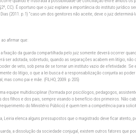
 ocorre quando é frustrada a possibilidade de conciliação entre ambos os 
, §2º, CC). É oportuno que o juiz explane a importância do instituto jurídic
 Dias (2011. p.1) "caso um dos genitores não aceite, deve o juiz determiná-
 ao afirmar que:
a fixação da guarda compartilhada pelo juiz somente deverá ocorrer quand
everá ser adotada, sobretudo, quando as separações acabem em litígio, não
der de veto, sob pena de se tornar um instituto vazio de efetividade. Se exi
nte do litígio, o que a lei busca é a responsabilização conjunta ao poder f
, mas como pai e mãe. (FILHO, 2009. p.205)
uma equipe multidisciplinar (formada por psicólogos, pedagogos, assistente
s dos filhos e dos pais, sempre visando o benefício dos primeiros. Não c
 requerimento do Ministério Público) é quem tem a competência para solicitar
, Leiria elenca alguns pressupostos que o magistrado deve ficar atento, po
uarda, a dissolução da sociedade conjugal, existem outros fatores que 