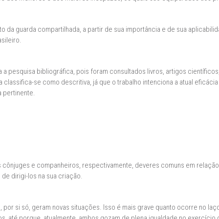
tuto da guarda compartilhada, a partir de sua importância e de sua aplicabili
sileiro.
a a pesquisa bibliográfica, pois foram consultados livros, artigos científico
classifica-se como descritiva, já que o trabalho intenciona a atual eficáci
a pertinente.
 cônjuges e companheiros, respectivamente, deveres comuns em relação a
de dirigi-los na sua criação.
 por si só, geram novas situações. Isso é mais grave quanto ocorre no laço
hos, até porque, atualmente, ambos gozam de plena igualdade no exercício 