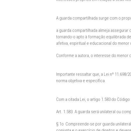
A guarda compartilhada surge com o propós
a guarda compartilhada almeja assegurar o
tornando-o apto à formação equilibrada de 
afetiva, espiritual e educacional do menor
Conforme a autora, o interesse do menor d
Importante ressaltar que, a Lei nº 11.698/2
norma objetiva e específica.
Com a citada Lei, o artigo 1.583 do Código 
Art. 1.583. A guarda será unilateral ou comp
§ 1o Compreende-se por guarda unilateral 
conjunta e o exercício de direitos e deve