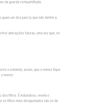
tivo da guarda compartilhada.
as quais um dos pais (o que não detém a
ofrer alterações futuras, uma vez que, no
res e evitando, assim, que o menor fique
 o menor.
dos filhos. É induvidoso, revela o
ue os filhos mais desajustados são os de