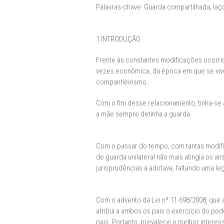
Palavras-chave: Guarda compartilhada; laço
1 INTRODUÇÃO
Frente às constantes modificações ocorrida
vezes econômica, da época em que se vive
companheirismo.
Com o fim desse relacionamento, tinha-se a
a mãe sempre detinha a guarda.
Com o passar do tempo, com tantas modifi
de guarda unilateral não mais atingia os 
jurisprudências a adotava, faltando uma l
Com o advento da Lei nº 11.698/2008, que a
atribui a ambos os pais o exercício do po
pais. Portanto, prevalece o melhor intere