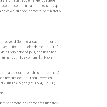
pais, e o magistrado entender que deve
o ser adotado de comum acordo, evitando que
la de ofício ou a requerimento do Ministério
o houver diálogo, civilidade e harmonia
 devendo ficar a escolha do melo à mercê
ste litígio entre os pais, a solução não
amiliar dos filhos comuns. [...] Não é
 sociais, médicos e outros profissionais),
abe a nenhum dos pais requererem este
 a sua realização (art. 1.584, §3º, CC).
is:
podem ser entendidos como pressupostos