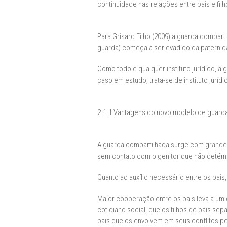
continuidade nas relações entre pais e fi
Para Grisard Filho (2009) a guarda compart
guarda) começa a ser evadido da paternid
Como todo e qualquer instituto jurídico, a
caso em estudo, trata-se de instituto juríd
2.1.1 Vantagens do novo modelo de guard
A guarda compartilhada surge com grandes 
sem contato com o genitor que não detém
Quanto ao auxílio necessário entre os pais,
Maior cooperação entre os pais leva a um d
cotidiano social, que os filhos de pais se
pais que os envolvem em seus conflitos pe