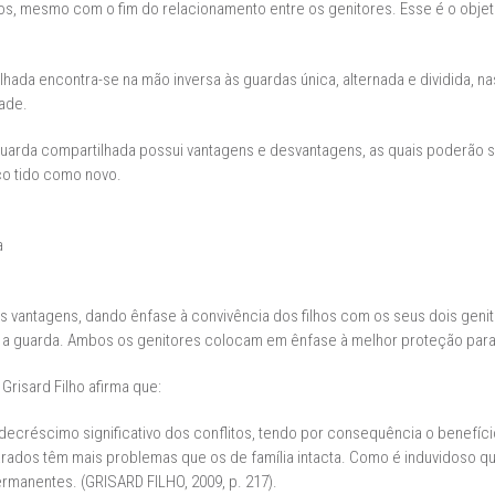
lhos, mesmo com o fim do relacionamento entre os genitores. Esse é o obje
ilhada encontra-se na mão inversa às guardas única, alternada e dividida, n
ade.
 guarda compartilhada possui vantagens e desvantagens, as quais poderão s
ico tido como novo.
a
vantagens, dando ênfase à convivência dos filhos com os seus dois genito
 a guarda. Ambos os genitores colocam em ênfase à melhor proteção para
 Grisard Filho afirma que:
ecréscimo significativo dos conflitos, tendo por consequência o benefício 
parados têm mais problemas que os de família intacta. Como é induvidoso q
rmanentes. (GRISARD FILHO, 2009, p. 217).