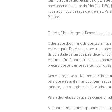
Quanto à guarda decretada pelo juiz, este
prevalecer o interesse do filho (art. 1.584
fique algum tipo de receio entre eles. Para
Público".
Todavia, Filho diverge da Desembargadora,
O destaque doutrinário da questão em que 
entre os pais. Entretanto, a nova regra d
da potestade de um dos pais, detentor do po
está na definição da guarda. Independenteme
preciso que os pais se acertem como casal
Neste caso, deve o juiz buscar auxílio em 
para que eles avaliem as possíveis reaçõe
trabalho, pois o magistrado (de ofício ou a
Para a decretação da guarda compartilhada
Além da causa comum a qualquer tipo de g