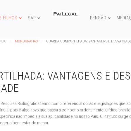
S FILHOS
SAP
PENSÃO
MEDIA
UNDO
MONOGRAFIAS
GUARDA COMPARTILHADA: VANTAGENS E DESVANTAGE
TILHADA: VANTAGENS E DE
DADE
Pesquisa Bibliográfica tendo como referencial obras e legislações que abo
ncia, pois é algo novo que passa a compor o ordenamento jurídico brasilei
specífica não impedia a sua aplicabilidade no nosso País. O instituto surg
oteger o bem-estar do menor.