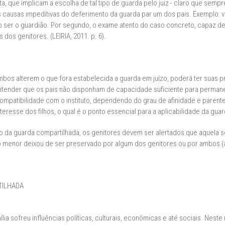
a, que implicam a escolha de tal tipo de guarda pelo juiz - claro que semp
as causas impeditivas do deferimento da guarda par um dos pais. Exemplo: vi
ser o guardião. Por segundo, o exame atento do caso concreto, capaz de 
 dos genitores. (LEIRIA, 2011. p. 6).
bos alterem o que fora estabelecida a guarda em juízo, poderá ter suas pre
tender que os pais não disponham de capacidade suficiente para permanece
mpatibilidade com o instituto, dependendo do grau de afinidade e parentes
teresse dos filhos, o qual é o ponto essencial para a aplicabilidade da gua
to da guarda compartilhada, os genitores devem ser alertados que aquela 
 menor deixou de ser preservado por algum dos genitores ou por ambos (ar
TILHADA
ília sofreu influências políticas, culturais, econômicas e até sociais. Nest