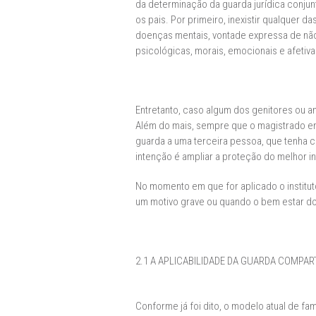
da determinação da guarda jurídica conjunt
os pais. Por primeiro, inexistir qualquer d
doenças mentais, vontade expressa de não 
psicológicas, morais, emocionais e afetivas
Entretanto, caso algum dos genitores ou am
Além do mais, sempre que o magistrado en
guarda a uma terceira pessoa, que tenha co
intenção é ampliar a proteção do melhor in
No momento em que for aplicado o institu
um motivo grave ou quando o bem estar do
2.1 A APLICABILIDADE DA GUARDA COMPAR
Conforme já foi dito, o modelo atual de fam