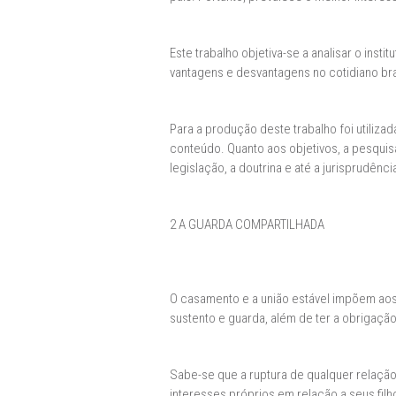
Este trabalho objetiva-se a analisar o insti
vantagens e desvantagens no cotidiano bra
Para a produção deste trabalho foi utilizad
conteúdo. Quanto aos objetivos, a pesquisa 
legislação, a doutrina e até a jurisprudênci
2 A GUARDA COMPARTILHADA
O casamento e a união estável impõem aos
sustento e guarda, além de ter a obrigação 
Sabe-se que a ruptura de qualquer relação,
interesses próprios em relação a seus fil