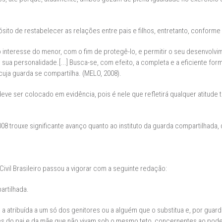
ito de restabelecer as relações entre pais e filhos, entretanto, conforme
 interesse do menor, com o fim de protegê-lo, e permitir o seu desenvolvi
sua personalidade.[...] Busca-se, com efeito, a completa e a eficiente for
 cuja guarda se compartilha. (MELO, 2008).
eve ser colocado em evidência, pois é nele que refletirá qualquer atitude
008 trouxe significante avanço quanto ao instituto da guarda compartilhada,
Civil Brasileiro passou a vigorar com a seguinte redação:
artilhada.
a atribuída a um só dos genitores ou a alguém que o substitua e, por guar
res do pai e da mãe que não vivam sob o mesmo teto, concernentes ao poder