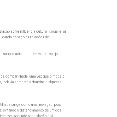
ção sofre influência cultural, social e, às
o, dando espaço as relações de
a a supremacia do poder matriarcal, já que
rda compartilhada, uma vez que o modelo
a, todavia somente a doutrina e algumas
artilhada surge como uma inovação, pois
da, evitando o distanciamento de um dos
meiros, segundo a legislação civil.