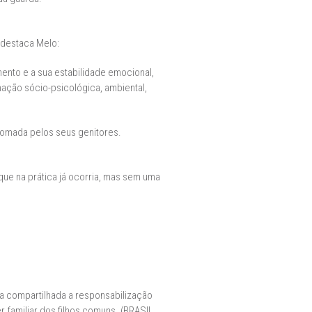
 destaca Melo:
mento e a sua estabilidade emocional,
mação sócio-psicológica, ambiental,
 tomada pelos seus genitores.
 que na prática já ocorria, mas sem uma
da compartilhada a responsabilização
 familiar dos filhos comuns. (BRASIL,