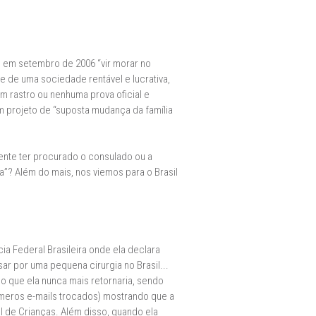
o em setembro de 2006 “vir morar no
te de uma sociedade rentável e lucrativa,
um rastro ou nenhuma prova oficial e
 projeto de “suposta mudança da família
ente ter procurado o consulado ou a
”? Além do mais, nos viemos para o Brasil
cia Federal Brasileira onde ela declara
ar por uma pequena cirurgia no Brasil...
o que ela nunca mais retornaria, sendo
úmeros e-mails trocados) mostrando que a
al de Crianças. Além disso, quando ela