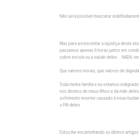
Não será possível mascarar indefinidamen
Mas para acrescentar a injustiça desta si
passamos apenas 6 horas juntos em condiç
sobre escola ou a saúde deles... NADA, n
Que valores morais, que valores de digni
Toda minha família e eu estamos indignado
nos direitos de meus filhos e da mãe deles
sofrimento enorme causado à essa mudança
o PAI deles.
Estou lhe encaminhando os últimos artigos