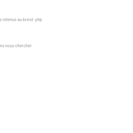
-retenus-au-bresil-.php
iens-nous-chercher