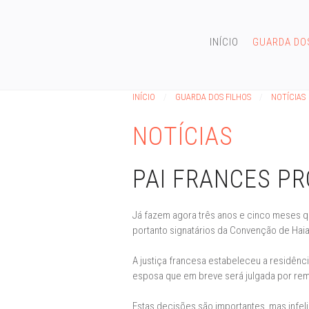
INÍCIO
GUARDA DO
INÍCIO
GUARDA DOS FILHOS
NOTÍCIAS
NOTÍCIAS
PAI FRANCES P
Já fazem agora três anos e cinco meses que
portanto signatários da Convenção de Hai
A justiça francesa estabeleceu a residênci
esposa que em breve será julgada por remoç
Estas decisões são importantes, mas infel