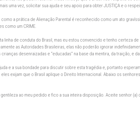
 mais uma vez, solicitar sua ajuda e seu apoio para obter JUSTIÇA e o respe
 como a prática de Alienação Parental é reconhecido como um ato gravíss
íses como um CRIME.
a linha de conduta do Brasil, mas eu estou convencido e tenho certeza de q
camente as Autoridades Brasileiras, elas não poderão ignorar indefinidame
 crianças desenraizadas e “educadas” na base da mentira, da traição, e da
juda e a sua bondade para discutir sobre esta tragédia e, portanto esperam
eles exijam que o Brasil aplique o Direito Internacional. Abaixo os senhor
ntileza ao meu pedido e fico a sua inteira disposição. Aceite senhor (a) 