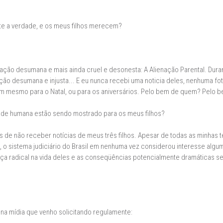
te a verdade, e os meus filhos merecem?
tuação desumana e mais ainda cruel e desonesta: A Alienação Parental. Dur
ão desumana e injusta... E eu nunca recebi uma noticia deles, nenhuma 
em mesmo para o Natal, ou para os aniversários. Pelo bem de quem? Pelo b
dade humana estão sendo mostrado para os meus filhos?
s de não receber notícias de meus três filhos. Apesar de todas as minhas t
, o sistema judiciário do Brasil em nenhuma vez considerou interesse algum
 radical na vida deles e as conseqüências potencialmente dramáticas se 
 na mídia que venho solicitando regulamente: