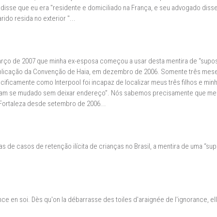
r disse que eu era "residente e domiciliado na França, e seu advogado disse
do resida no exterior "...
 março de 2007 que minha ex-esposa começou a usar desta mentira de “supo
 aplicação da Convenção de Haia, em dezembro de 2006. Somente três mese
ecificamente como Interpool foi incapaz de localizar meus três filhos e mi
eriam se mudado sem deixar endereço”. Nós sabemos precisamente que meu
Fortaleza desde setembro de 2006...
 de casos de retenção ilícita de crianças no Brasil, a mentira de uma “su
nce en soi. Dès qu'on la débarrasse des toiles d'araignée de l'ignorance, el