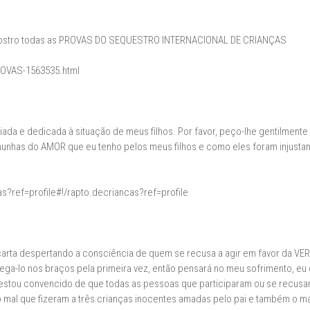
mostro todas as PROVAS DO SEQUESTRO INTERNACIONAL DE CRIANÇAS
ROVAS-1563535.html
ada e dedicada à situação de meus filhos. Por favor, peço-lhe gentilment
emunhas do AMOR que eu tenho pelos meus filhos e como eles foram injus
?ref=profile#!/rapto.decriancas?ref=profile
carta despertando a consciência de quem se recusa a agir em favor da VE
pega-lo nos braços pela primeira vez, então pensará no meu sofrimento, 
tou convencido de que todas as pessoas que participaram ou se recusaram 
o mal que fizeram a três crianças inocentes amadas pelo pai e também o ma