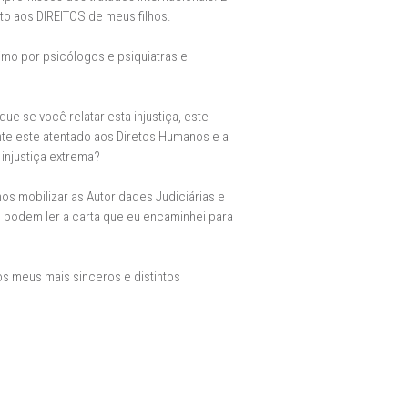
ito aos DIREITOS de meus filhos.
imo por psicólogos e psiquiatras e
ue se você relatar esta injustiça, este
nte este atentado aos Diretos Humanos e a
 injustiça extrema?
os mobilizar as Autoridades Judiciárias e
es podem ler a carta que eu encaminhei para
os meus mais sinceros e distintos