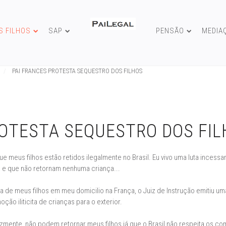
S FILHOS
SAP
PENSÃO
MEDIA
PAI FRANCES PROTESTA SEQUESTRO DOS FILHOS
ROTESTA SEQUESTRO DOS FI
 meus filhos estão retidos ilegalmente no Brasil. Eu vivo uma luta incessa
a e que não retornam nenhuma criança...
a de meus filhos em meu domicilio na França, o Juiz de Instrução emitiu u
ão iliticita de crianças para o exterior.
izmente, não podem retornar meus filhos já que o Brasil não respeita os co