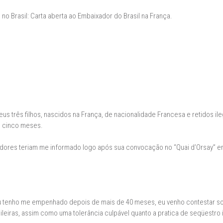
 no Brasil: Carta aberta ao Embaixador do Brasil na França.
us três filhos, nascidos na França, de nacionalidade Francesa e retidos ile
e cinco meses.
dores teriam me informado logo após sua convocação no “Quai d’Orsay” e
 tenho me empenhado depois de mais de 40 meses, eu venho contestar so
leiras, assim como uma tolerância culpável quanto a pratica de seqüestro 