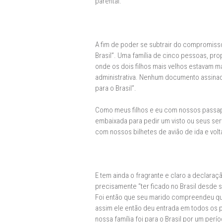
parental.
A fim de poder se subtrair do compromisso
Brasil”. Uma família de cinco pessoas, prop
onde os dois filhos mais velhos estavam ma
administrativa. Nenhum documento assinad
para o Brasil”.
Como meus filhos e eu com nossos passapo
embaixada para pedir um visto ou seus se
com nossos bilhetes de avião de ida e vo
E tem ainda o fragrante e claro a declaraçã
precisamente “ter ficado no Brasil desde s
Foi então que seu marido compreendeu que 
assim ele então deu entrada em todos os 
nossa família foi para o Brasil por um perí