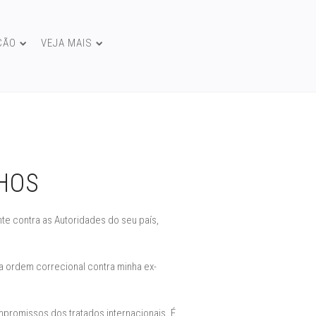
ÇÃO
VEJA MAIS
LHOS
nte contra as Autoridades do seu país,
ma ordem correcional contra minha ex-
mpromissos dos tratados internacionais. É