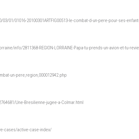
010/03/01/01016-20100301ARTFIG00513-le-combat-d-un-pere-pour-ses-enfants
/lorraine/info/2811368-REGION-LORRAINE-Papa-tu-prends-un-avion-et-tu-rev
combat-un-pere,region,000012942.php
e/2764681/Une-Bresilienne-jugee-a-Colmar.html
e-cases/active-case-index/