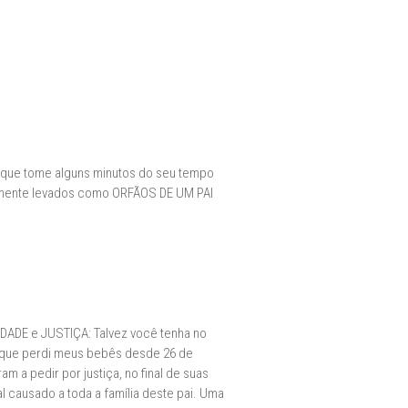
e que tome alguns minutos do seu tempo
tamente levados como ORFÃOS DE UM PAI
RDADE e JUSTIÇA: Talvez você tenha no
eu que perdi meus bebês desde 26 de
a pedir por justiça, no final de suas
l causado a toda a família deste pai. Uma