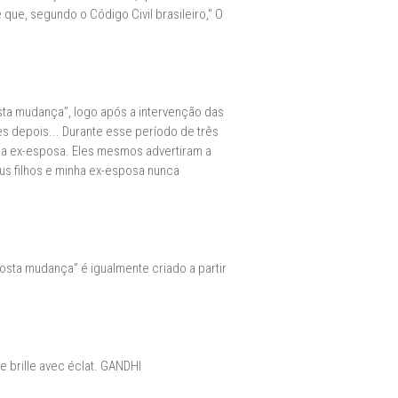
 que, segundo o Código Civil brasileiro," O
sta mudança”, logo após a intervenção das
s depois... Durante esse período de três
nha ex-esposa. Eles mesmos advertiram a
s filhos e minha ex-esposa nunca
posta mudança” é igualmente criado a partir
le brille avec éclat. GANDHI