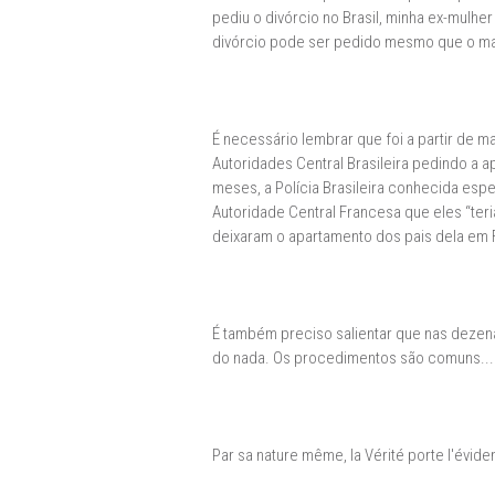
pediu o divórcio no Brasil, minha ex-mulhe
divórcio pode ser pedido mesmo que o mari
É necessário lembrar que foi a partir de
Autoridades Central Brasileira pedindo a
meses, a Polícia Brasileira conhecida esp
Autoridade Central Francesa que eles “t
deixaram o apartamento dos pais dela em 
É também preciso salientar que nas dezenas
do nada. Os procedimentos são comuns...
Par sa nature même, la Vérité porte l'évide