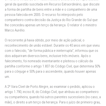
geral da questão suscitada em Recurso Extraordinário, que discute
a forma de partilha de bens entre a mãe e o companheiro de uma
pessoa falecida em 2005. O recurso foi interposto pelo
companheiro contra decisão da Justiça do Rio Grande do Sul que
lhe concedeu apenas um terço da herança. O relator é o ministro
Marco Aurélio.
O recorrente já havia obtido, por meio de ação judicial, o
reconhecimento de união estável. Durante os 40 anos em que viveu
com o falecido, “de forma pública e ininterrupta”, informou que os
dois adquiriram diversos bens, inclusive três imóveis. Após o
falecimento, foi nomeado inventariante e pleiteou o cálculo da
partilha conforme o artigo 1.837 do Código Civil, que determina 50%
para o cônjuge e 50% para o ascendente, quando houver apenas
um.
A 2ª Vara Cível de Porto Alegre, ao examinar o pedido, aplicou o
artigo 1.790, inciso III, do Código Civil, que atribuiu ao companheiro
ou companheira, quando há outros parentes sucessíveis (no caso, a
mãe), o direito a um terço da herança. Para o juízo de primeiro grau,