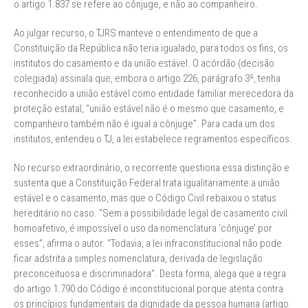
o artigo 1.837 se refere ao cônjuge, e não ao companheiro.
Ao julgar recurso, o TJRS manteve o entendimento de que a
Constituição da República não teria igualado, para todos os fins, os
institutos do casamento e da união estável. O acórdão (decisão
colegiada) assinala que, embora o artigo 226, parágrafo 3ª, tenha
reconhecido a união estável como entidade familiar merecedora da
proteção estatal, “união estável não é o mesmo que casamento, e
companheiro também não é igual a cônjuge”. Para cada um dos
institutos, entendeu o TJ, a lei estabelece regramentos específicos.
No recurso extraordinário, o recorrente questiona essa distinção e
sustenta que a Constituição Federal trata igualitariamente a união
estável e o casamento, mas que o Código Civil rebaixou o status
hereditário no caso. “Sem a possibilidade legal de casamento civil
homoafetivo, é impossível o uso da nomenclatura ‘cônjuge’ por
esses”, afirma o autor. “Todavia, a lei infraconstitucional não pode
ficar adstrita a simples nomenclatura, derivada de legislação
preconceituosa e discriminadora”. Desta forma, alega que a regra
do artigo 1.790 do Código é inconstitucional porque atenta contra
os princípios fundamentais da dignidade da pessoa humana (artigo