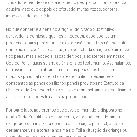
fundado receio desse distanciamento geográfico inibir tal prática
abusiva, visto que depois de efetuada, muitas vezes, se torna
impossível de revertê-la.
No que concerne a pena do artigo 8º do citado Substitutivo
aprovado na comissão que nos antecedeu, cabe apenas um
pequeno reparo para suprimir a expressão “se o fato não constitui
crime mais grave”. Isso porque, não se trata da criação de um novo
tipo penal, mas a especialização de tipos já existentes em nosso
Código Penal, quais sejam: calúnia e falso testemunho. Assinalamos,
outrossim, que há o abrandamento das penas dos tipos penais
citados - principalmente o falso testemunho – deixando-os
consoantes as penas dos ilícitos penais previstos no Estatuto da
Criança e do Adolescente, as quais se demonstram mais equânimes
ao tipos de relações tratadas na proposição.
Por outro lado, não cremos que deva ser mantido o disposto no
artigo 9º do Substitutivo em comento, visto que consideramos
exagerado criminalizar a conduta da alienação parental, pois isto
certamente viria a tornar ainda mais difícil a situação da criança ou