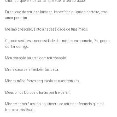
olhar, porque ele deixa transparecer o teu coração.
Eu sei que do teu jeito humano, imperfeito ou quase perfeito, tens
amor por mim.
Mesmo crescido, sinto a necessidade de tuas mãos.
Quando sentires a necessidade das minhas eu prometo, Pai, podes
contar comigo.
Meu coração pulsará com teu coração.
Minha casa será também tua casa.
Minhas mãos fortes segurarão as tuas tremulas.
Meus olhos lúcidos olharão por ti e para ti.
Minha vida será um tributo sincero ao teu amor fecundo que me
trouxe a existência.