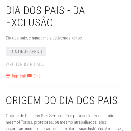
DIA DOS PAIS - DA
EXCLUSÂO
Dia dos pais, e nunca mais estivemos juntos.
CONTINUE LENDO
WRITTEN BY P HABL.
Imprimir
Email
ORIGEM DO DIA DOS PAIS
Origem do Dias dos Pais Ser pai não é para qualquer um... não
mesmo! Fortes, protetores, ou mesmo atrapalhados, eles
inspiraram inúmeros criadores a explorar suas histórias. Aventuras,