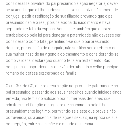
considerasse privativa do pai presumido a ação negatória, dever-
se-ia admitir que o filho pudesse, uma vez dissolvida à sociedade
conjugal, pedir a retificação de sua filiação provando que o pai
presumido não é o real, pois na época do nascimento estava
separado de fato da esposa. Admitiu-se também que o prazo
estabelecido pela lei para denegar a paternidade não devesse ser
considerado como fatal, permitindo-se que o pai presumido
declare, por ocasião do desquite, não ser filho seu o rebento de
sua mulher nascido na vigência do casamento e considerando-se
como válida tal declaração quando feita em testamento. São
conquistas jurisprudenciais que vão derrubando o velho princípio
romano de defesa exacerbada da família
O art. 344 do CC, que reserva a ação negatória de paternidade ao
pai presumido, passando aos seus herdeiros quando iniciada ainda
em vida, não tem sido aplicado por numerosas decisões que
admitem a retificação de registro de nascimento pelo filho
presumidamente legítimo, permitindo-se a este que prove a não
convivência, ou a ausência de relações sexuais, na época de sua
concepção, entre a sua mãe e o marido da mesma.