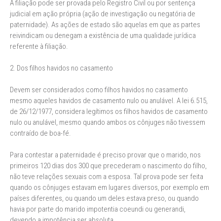
A filiação pode ser provada pelo Registro Civil ou por sentença
judicial em ação própria (ação de investigação ou negatória de
paternidade). As ações de estado são aquelas em que as partes
reivindicam ou denegam a existência de uma qualidade jurídica
referente à filiação.
2. Dos filhos havidos no casamento
Devem ser considerados como filhos havidos no casamento
mesmo aqueles havidos de casamento nulo ou anulável. A lei 6.515,
de 26/12/1977, considera legítimos os filhos havidos de casamento
nulo ou anulável, mesmo quando ambos os cônjuges não tivessem
contraído de boa-fé.
Para contestar a paternidade é preciso provar que o marido, nos
primeiros 120 dias dos 300 que precederam o nascimento do filho,
não teve relações sexuais com a esposa. Tal prova pode ser feita
quando os cônjuges estavam em lugares diversos, por exemplo em
países diferentes, ou quando um deles estava preso, ou quando
havia por parte do marido impotentia coeundi ou generandi,
devendo a impotência ser absoluta.