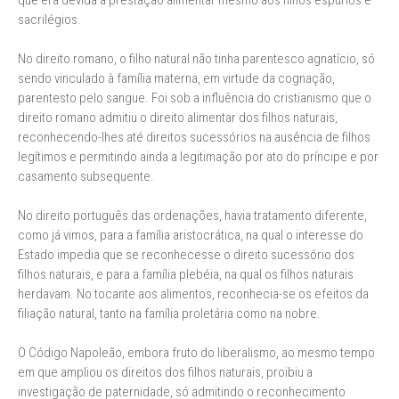
que era devida à prestação alimentar mesmo aos filhos espúrios e
sacrilégios.
No direito romano, o filho natural não tinha parentesco agnatício, só
sendo vinculado à família materna, em virtude da cognação,
parentesto pelo sangue. Foi sob a influência do cristianismo que o
direito romano admitiu o direito alimentar dos filhos naturais,
reconhecendo-lhes até direitos sucessórios na ausência de filhos
legítimos e permitindo ainda a legitimação por ato do príncipe e por
casamento subsequente.
No direito português das ordenações, havia tratamento diferente,
como já vimos, para a família aristocrática, na qual o interesse do
Estado impedia que se reconhecesse o direito sucessório dos
filhos naturais, e para a família plebéia, na qual os filhos naturais
herdavam. No tocante aos alimentos, reconhecia-se os efeitos da
filiação natural, tanto na família proletária como na nobre.
O Código Napoleão, embora fruto do liberalismo, ao mesmo tempo
em que ampliou os direitos dos filhos naturais, proibiu a
investigação de paternidade, só admitindo o reconhecimento