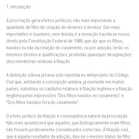
1. Introdução
A procriação gera efeitos jurídicos, não mais importando a
qualidade de filho de criação de deveres e direitos. Das mais
importantes e louváveis, sem dúvida, é a inovação trazida ao nosso
direito pela Constituição Federal de 1988, que diz que os filhos,
havidos ou não da relação do casamento, ou por adoção, terão os
mesmos direitos e qualificações, proibidas quaisquer designações
discriminatórias relativas à filiação.
A distinção odiosa já havia sido repelida no anteprojeto do Código
Civil que, adotando a concepção unitária, já existente em muitos
países, substituiu os capítulos relativos à filiação legítima e a filiação
ilegítima pelas expressões “Dos filhos havidos no casamento” e
“Dos filhos havidos fora do casamento”.
O efeito jurídico da filiação é conseqüência natural da procriação.
Não mais acontecerá que aqueles, que biologicamente eram filhos,
não fossem juridicamente considerados como tais. À filiação civil,
que é aquela resultante da adoção, deu-se o mesmo status de filho