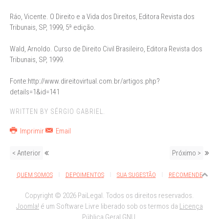
Ráo, Vicente. O Direito e a Vida dos Direitos, Editora Revista dos
Tribunais, SP, 1999, 5ª edição.
Wald, Arnoldo. Curso de Direito Civil Brasileiro, Editora Revista dos
Tribunais, SP, 1999.
Fonte:http://www.direitovirtual.com.br/artigos.php?
details=1&id=141
WRITTEN BY SÉRGIO GABRIEL.
Imprimir
Email
< Anterior
Próximo >
QUEM SOMOS
DEPOIMENTOS
SUA SUGESTÃO
RECOMENDE
Copyright © 2026 PaiLegal. Todos os direitos reservados.
Joomla!
é um Software Livre liberado sob os termos da
Licença
Pública Geral GNU.