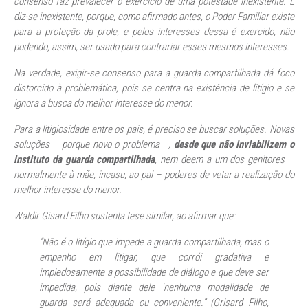
consenso faz prevalecer o exercício de uma potestade inexistente. E
diz-se inexistente, porque, como afirmado antes, o Poder Familiar existe
para a proteção da prole, e pelos interesses dessa é exercido, não
podendo, assim, ser usado para contrariar esses mesmos interesses.
Na verdade, exigir-se consenso para a guarda compartilhada dá foco
distorcido à problemática, pois se centra na existência de litígio e se
ignora a busca do melhor interesse do menor.
Para a litigiosidade entre os pais, é preciso se buscar soluções. Novas
soluções – porque novo o problema –,
desde que não inviabilizem o
instituto da guarda compartilhada
, nem deem a um dos genitores –
normalmente à mãe,
incasu
, ao pai – poderes de vetar a realização do
melhor interesse do menor.
Waldir Gisard Filho sustenta tese similar, ao afirmar que:
“Não é o litígio que impede a guarda compartilhada, mas o
empenho em litigar, que corrói gradativa e
impiedosamente a possibilidade de diálogo e que deve ser
impedida, pois diante dele 'nenhuma modalidade de
guarda será adequada ou conveniente.” (Grisard Filho,