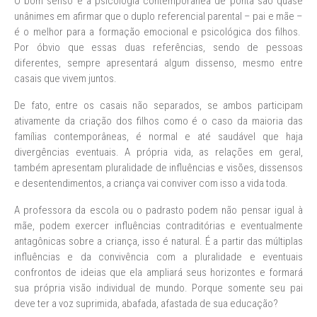
O bom senso e a psicologia contemporânea de ponta são quase
unânimes em afirmar que o duplo referencial parental – pai e mãe –
é o melhor para a formação emocional e psicológica dos filhos.
Por óbvio que essas duas referências, sendo de pessoas
diferentes, sempre apresentará algum dissenso, mesmo entre
casais que vivem juntos.
De fato, entre os casais não separados, se ambos participam
ativamente da criação dos filhos como é o caso da maioria das
famílias contemporâneas, é normal e até saudável que haja
divergências eventuais. A própria vida, as relações em geral,
também apresentam pluralidade de influências e visões, dissensos
e desentendimentos, a criança vai conviver com isso a vida toda.
A professora da escola ou o padrasto podem não pensar igual à
mãe, podem exercer influências contraditórias e eventualmente
antagônicas sobre a criança, isso é natural. É a partir das múltiplas
influências e da convivência com a pluralidade e eventuais
confrontos de ideias que ela ampliará seus horizontes e formará
sua própria visão individual de mundo. Porque somente seu pai
deve ter a voz suprimida, abafada, afastada de sua educação?