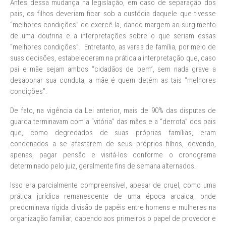
Antes dessa mudança na legislação, em caso de separação dos
pais, os filhos deveriam ficar sob a custódia daquele que tivesse
“melhores condições” de exercê-la, dando margem ao surgimento
de uma doutrina e a interpretações sobre o que seriam essas
“melhores condições”. Entretanto, as varas de família, por meio de
suas decisões, estabeleceram na prática a interpretação que, caso
pai e mãe sejam ambos “cidadãos de bem”, sem nada grave a
desabonar sua conduta, a mãe é quem detém as tais “melhores
condições”.
De fato, na vigência da Lei anterior, mais de 90% das disputas de
guarda terminavam com a “vitória” das mães e a “derrota” dos pais
que, como degredados de suas próprias famílias, eram
condenados a se afastarem de seus próprios filhos, devendo,
apenas, pagar pensão e visitá-los conforme o cronograma
determinado pelo juiz, geralmente fins de semana alternados.
Isso era parcialmente compreensível, apesar de cruel, como uma
prática jurídica remanescente de uma época arcaica, onde
predominava rígida divisão de papéis entre homens e mulheres na
organização familiar, cabendo aos primeiros o papel de provedor e