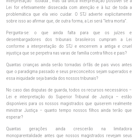
interpretação “isolada”, mas da única interpretação possível se a
Lei for efetivamente dissecada com atenção e à luz de toda a
problemática que ela veio cuidar. O STJ adverte explicitamente
sobre isso ao afirmar que, de outra forma, a Lei será “letra morta”.
Pergunta-se: o que ainda falta para que os juízes e
desembargadores dos tribunais brasileiros cumpram a Lei
conforme a interpretação do STJ e encerrem a antiga e cruel
injustiça que se perpetra nas varas de família contra filhos e pais?
Quantas crianças ainda serão tornadas órfãs de pais vivos antes
que o paradigma passado e seus preconceitos sejam superados e
essa iniquidade seja banida dos nossos tribunais?
No caso das disputas de guarda, todos os recursos necessários –
Lei e interpretação do Superior Tribunal de Justiça – estão
disponíveis para os nossos magistrados que quiserem realmente
ministrar Justiça – quanto tempo nossos filhos ainda terão que
esperar?
Quantas gerações ainda crescerão na limitadora
monoparentalidade antes que nossos magistrados revejam seus