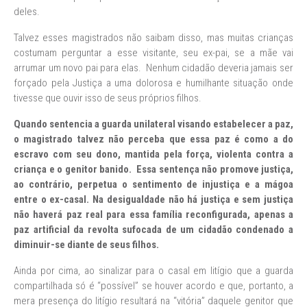
deles.
Talvez esses magistrados não saibam disso, mas muitas crianças
costumam perguntar a esse visitante, seu ex-pai, se a mãe vai
arrumar um novo pai para elas. Nenhum cidadão deveria jamais ser
forçado pela Justiça a uma dolorosa e humilhante situação onde
tivesse que ouvir isso de seus próprios filhos.
Quando sentencia a guarda unilateral visando estabelecer a paz,
o magistrado talvez não perceba que essa paz é como a do
escravo com seu dono, mantida pela força, violenta contra a
criança e o genitor banido. Essa sentença não promove justiça,
ao contrário, perpetua o sentimento de injustiça e a mágoa
entre o ex-casal. Na desigualdade não há justiça e sem justiça
não haverá paz real para essa família reconfigurada, apenas a
paz artificial da revolta sufocada de um cidadão condenado a
diminuir-se diante de seus filhos.
Ainda por cima, ao sinalizar para o casal em litígio que a guarda
compartilhada só é “possível” se houver acordo e que, portanto, a
mera presença do litígio resultará na “vitória” daquele genitor que