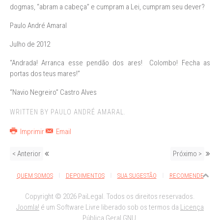
dogmas, “abram a cabeça” e cumpram a Lei, cumpram seu dever?
Paulo André Amaral
Julho de 2012
“Andrada! Arranca esse pendão dos ares! Colombo! Fecha as
portas dos teus mares!”
“Navio Negreiro” Castro Alves
WRITTEN BY PAULO ANDRÉ AMARAL.
Imprimir
Email
< Anterior
Próximo >
QUEM SOMOS
DEPOIMENTOS
SUA SUGESTÃO
RECOMENDE
Copyright © 2026 PaiLegal. Todos os direitos reservados.
Joomla!
é um Software Livre liberado sob os termos da
Licença
Pública Geral GNU.