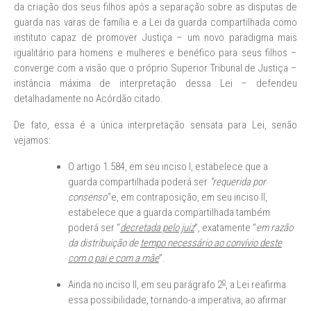
da criação dos seus filhos após a separação sobre as disputas de
guarda nas varas de família e a Lei da guarda compartilhada como
instituto capaz de promover Justiça – um novo paradigma mais
igualitário para homens e mulheres e benéfico para seus filhos –
converge com a visão que o próprio Superior Tribunal de Justiça –
instância máxima de interpretação dessa Lei – defendeu
detalhadamente no Acórdão citado.
De fato, essa é a única interpretação sensata para Lei, senão
vejamos:
O artigo 1.584, em seu inciso I, estabelece que a
guarda compartilhada poderá ser
“requerida
por
consenso”
e, em contraposição, em seu inciso II,
estabelece que a guarda compartilhada também
poderá ser “
decretada pelo juiz
”, exatamente “
em razão
da distribuição de
tempo necessário ao convívio deste
com o pai e com a mãe
”.
o
Ainda no inciso II, em seu parágrafo 2
, a Lei reafirma
essa possibilidade, tornando-a imperativa, ao afirmar