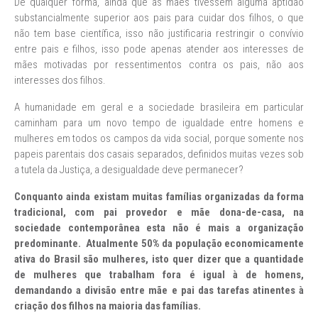
De qualquer forma, ainda que as mães tivessem alguma aptidão
substancialmente superior aos pais para cuidar dos filhos, o que
não tem base científica, isso não justificaria restringir o convívio
entre pais e filhos, isso pode apenas atender aos interesses de
mães motivadas por ressentimentos contra os pais, não aos
interesses dos filhos.
A humanidade em geral e a sociedade brasileira em particular
caminham para um novo tempo de igualdade entre homens e
mulheres em todos os campos da vida social, porque somente nos
papeis parentais dos casais separados, definidos muitas vezes sob
a tutela da Justiça, a desigualdade deve permanecer?
Conquanto ainda existam muitas famílias organizadas da forma
tradicional, com pai provedor e mãe dona-de-casa, na
sociedade contemporânea esta não é mais a organização
predominante. Atualmente
50% da população economicamente
ativa do Brasil são mulheres, isto quer dizer que a quantidade
de mulheres que trabalham fora é igual à de homens,
demandando a divisão entre mãe e pai das tarefas atinentes à
criação dos filhos na maioria das famílias.