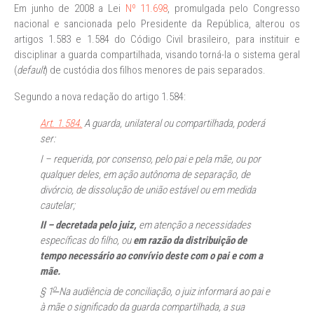
Em junho de 2008 a Lei
Nº 11.698
, promulgada pelo Congresso
nacional e sancionada pelo Presidente da República, alterou os
artigos 1.583 e 1.584 do Código Civil brasileiro, para instituir e
disciplinar a guarda compartilhada, visando torná-la o sistema geral
(
default
) de custódia dos filhos menores de pais separados.
Segundo a nova redação do artigo 1.584:
Art. 1.584.
A guarda, unilateral ou compartilhada, poderá
ser:
I – requerida, por consenso, pelo pai e pela mãe, ou por
qualquer deles, em ação autônoma de separação, de
divórcio, de dissolução de união estável ou em medida
cautelar;
II – decretada pelo juiz,
em atenção a necessidades
específicas do filho, ou
em razão da distribuição de
tempo necessário ao convívio deste com o pai e com a
mãe.
o
§ 1
Na audiência de conciliação, o juiz informará ao pai e
à mãe o significado da guarda compartilhada, a sua