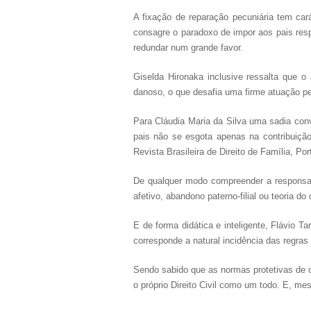
A fixação de reparação pecuniária tem car
consagre o paradoxo de impor aos pais res
redundar num grande favor.
Giselda Hironaka inclusive ressalta que o
danoso, o que desafia uma firme atuação ped
Para Cláudia Maria da Silva uma sadia convi
pais não se esgota apenas na contribuição 
Revista Brasileira de Direito de Família, Po
De qualquer modo compreender a responsabili
afetivo, abandono paterno-filial ou teoria do
E de forma didática e inteligente, Flávio Ta
corresponde a natural incidência das regras r
Sendo sabido que as normas protetivas de o
o próprio Direito Civil como um todo. E, m