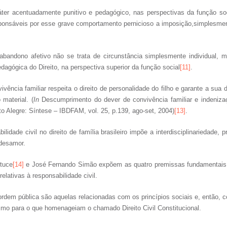
áter acentuadamente punitivo e pedagógico, nas perspectivas da função soci
ponsáveis por esse grave comportamento pernicioso a imposição,simplesmente
 abandono afetivo não se trata de circunstância simplesmente individual
agógica do Direito, na perspectiva superior da função social
[11]
.
vência familiar respeita o direito de personalidade do filho e garante a sua 
material. (
In
Descumprimento do dever de convivência familiar e indenizaç
rto Alegre: Síntese – IBDFAM, vol. 25, p.139, ago-set, 2004)
[13]
.
dade civil no direito de família brasileiro impõe a interdisciplinariedade,
 desamor.
rtuce
[14]
e José Fernando Simão expõem as quatro premissas fundamentais s
elativas à responsabilidade civil.
rdem pública são aquelas relacionadas com os princípios sociais e, então, co
esmo para o que homenageiam o chamado Direito Civil Constitucional.