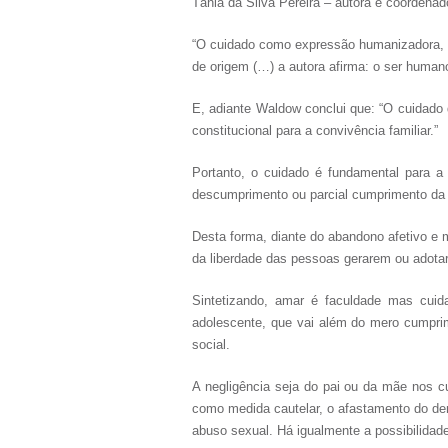
Tânia da Silva Pereira – autora e coordenad
“O cuidado como expressão humanizadora, p
de origem (…) a autora afirma: o ser humano
E, adiante Waldow conclui que: “O cuidado de
constitucional para a convivência familiar.”
Portanto, o cuidado é fundamental para a
descumprimento ou parcial cumprimento da o
Desta forma, diante do abandono afetivo e mo
da liberdade das pessoas gerarem ou adotar
Sintetizando, amar é faculdade mas cui
adolescente, que vai além do mero cumprim
social.
A negligência seja do pai ou da mãe nos c
como medida cautelar, o afastamento do de
abuso sexual. Há igualmente a possibilidade