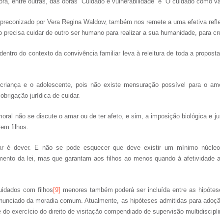
ora, entre outras, das obras “Cuidado e vulnerabilidade” e “O cuidado como va
reconizado por Vera Regina Waldow, também nos remete a uma efetiva reflex
 precisa cuidar de outro ser humano para realizar a sua humanidade, para cr
ntro do contexto da convivência familiar leva à releitura de toda a proposta 
 criança e o adolescente, pois não existe mensuração possível para o am
brigação jurídica de cuidar.
ral não se discute o amar ou de ter afeto, e sim, a imposição biológica e jur
em filhos.
dar é dever. E não se pode esquecer que deve existir um mínimo núcleo
ento da lei, mas que garantam aos filhos ao menos quando à afetividade 
uidados com filhos
[9]
menores também poderá ser incluída entre as hipótes
nunciado da moradia comum. Atualmente, as hipóteses admitidas para adoç
 do exercício do direito de visitação compendiado de supervisão multidiscipli