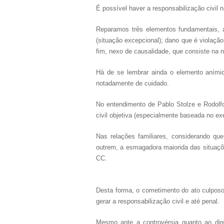
É possível haver a responsabilização civil na
Reparamos três elementos fundamentais, a 
(situação excepcional); dano que é violação 
fim, nexo de causalidade, que consiste na 
Há de se lembrar ainda o elemento anímico
notadamente de cuidado.
No entendimento de Pablo Stolze e Rodolfo
civil objetiva (especialmente baseada no exe
Nas relações familiares, considerando que
outrem, a esmagadora maiorida das situações
CC.
Desta forma, o cometimento do ato culposo 
gerar a responsabilização civil e até penal.
Mesmo ante a controvérsia quanto ao dire