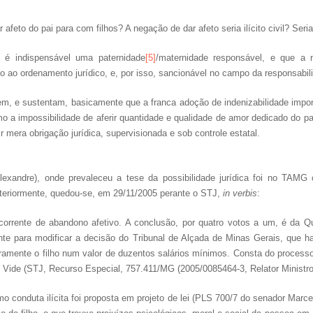
afeto do pai para com filhos? A negação de dar afeto seria ilícito civil? Seria
 é indispensável uma paternidade
[5]
/maternidade responsável, e que a n
io ao ordenamento jurídico, e, por isso, sancionável no campo da responsabili
õem, e sustentam, basicamente que a franca adoção de indenizabilidade impo
a impossibilidade de aferir quantidade e qualidade de amor dedicado do pai 
 mera obrigação jurídica, supervisionada e sob controle estatal.
lexandre), onde prevaleceu a tese da possibilidade jurídica foi no TA
osteriormente, quedou-se, em 29/11/2005 perante o STJ,
in verbis
:
corrente de abandono afetivo. A conclusão, por quatro votos a um, é da 
te para modificar a decisão do Tribunal de Alçada de Minas Gerais, que ha
iramente o filho num valor de duzentos salários mínimos. Consta do processo
 ” Vide (STJ, Recurso Especial, 757.411/MG (2005/0085464-3, Relator Minist
o conduta ilícita foi proposta em projeto de lei (PLS 700/7 do senador Marce