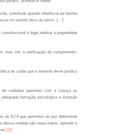
lor jurídico” acentua
in litteris
:
ão, sobretudo quando referência da família
escer no sentido ético do termo. (…)”
constitucional e legal relativa à propriedade
or, mas sim a verificação do cumprimento,
ídica de cuidar que é inerente dever jurídico
 de cuidados parentais com a criança ou
a adequada formação psicológica e inserção
es do ECA que permitem ao juiz determinar
ão dessa medida são maus-tratos, opresão e
nar.
[10]