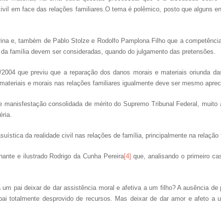
ivil em face das relações familiares.O tema é polêmico, posto que alguns e
rina e, também de Pablo Stolze e Rodolfo Pamplona Filho que a competênci
as da família devem ser consideradas, quando do julgamento das pretensões.
004 que previu que a reparação dos danos morais e materiais oriunda das 
 materiais e morais nas relações familiares igualmente deve ser mesmo apreci
e manisfestação consolidada de mérito do Supremo Tribunal Federal, muito 
éria.
uística da realidade civil nas relações de família, principalmente na relação
lhante e ilustrado Rodrigo da Cunha Pereira
[4]
que, analisando o primeiro cas
a um pai deixar de dar assistência moral e afetiva a um filho? A ausência de
pai totalmente desprovido de recursos. Mas deixar de dar amor e afeto 