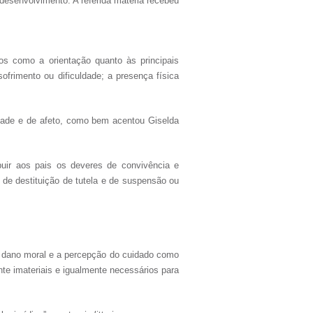
 desenvolvimento. A referida matéria recebeu
nos como a orientação quanto às principais
ofrimento ou dificuldade; a presença física
idade e de afeto, como bem acentou Giselda
uir aos pais os deveres de convivência e
 de destituição de tutela e de suspensão ou
do dano moral e a percepção do cuidado como
te imateriais e igualmente necessários para