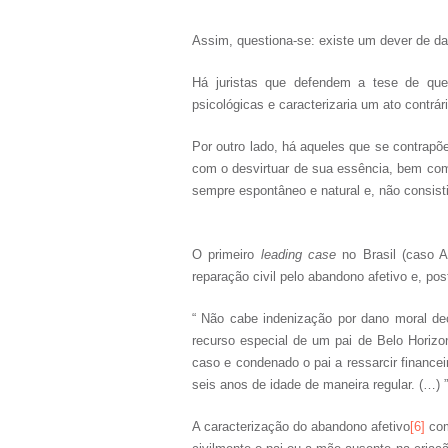
Assim, questiona-se: existe um dever de dar 
Há juristas que defendem a tese de que
psicológicas e caracterizaria um ato contrár
Por outro lado, há aqueles que se contrap
com o desvirtuar de sua essência, bem como 
sempre espontâneo e natural e, não consistir
O primeiro
leading case
no Brasil (caso A
reparação civil pelo abandono afetivo e, p
“ Não cabe indenização por dano moral de
recurso especial de um pai de Belo Horizon
caso e condenado o pai a ressarcir finance
seis anos de idade de maneira regular. (…)
A caracterização do abandono afetivo
[6]
com