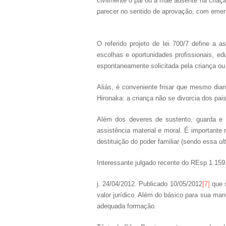
civilmente o pai ou a mãe ausente na criaçã
parecer no sentido de aprovação, com emen
O referido projeto de lei 700/7 define a 
escolhas e oportunidades profissionais, ed
espontaneamente solicitada pela criança ou
Aliás, é conveniente frisar que mesmo dia
Hironaka: a criança não se divorcia dos pais
Além dos deveres de sustento, guarda e 
assistência material e moral. É importante
destituição do poder familiar (sendo essa
ul
Interessante julgado recente do REsp 1.159
j. 24/04/2012. Publicado 10/05/2012
[7]
que s
valor jurídico. Além do básico para sua ma
adequada formação.