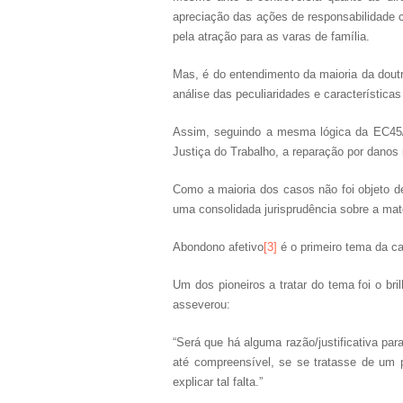
apreciação das ações de responsabilidade c
pela atração para as varas de família.
Mas, é do entendimento da maioria da dout
análise das peculiaridades e característic
Assim, seguindo a mesma lógica da EC45/2
Justiça do Trabalho, a reparação por danos
Como a maioria dos casos não foi objeto d
uma consolidada jurisprudência sobre a mat
Abondono afetivo
[3]
é o primeiro tema da cas
Um dos pioneiros a tratar do tema foi o bri
asseverou:
“Será que há alguma razão/justificativa par
até compreensível, se se tratasse de um 
explicar tal falta.”