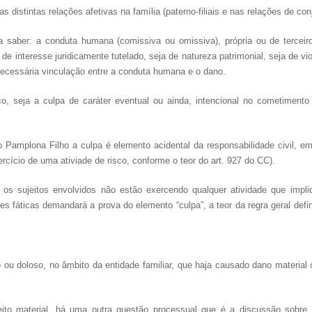
s distintas relações afetivas na família (paterno-filiais e nas relações de con
saber: a conduta humana (comissiva ou omissiva), própria ou de terceiros, 
de interesse juridicamente tutelado, seja de natureza patrimonial, seja de vi
necessária vinculação entre a conduta humana e o dano.
, seja a culpa de caráter eventual ou ainda, intencional no cometimento d
 Pamplona Filho a culpa é elemento acidental da responsabilidade civil, em
rcício de uma ativiade de risco, conforme o teor do art. 927 do CC).
 os sujeitos envolvidos não estão exercendo qualquer atividade que impliq
 fáticas demandará a prova do elemento “culpa”, a teor da regra geral definid
ou doloso, no âmbito da entidade familiar, que haja causado dano material 
ito material, há uma outra questão processual que é a discussão sobre q