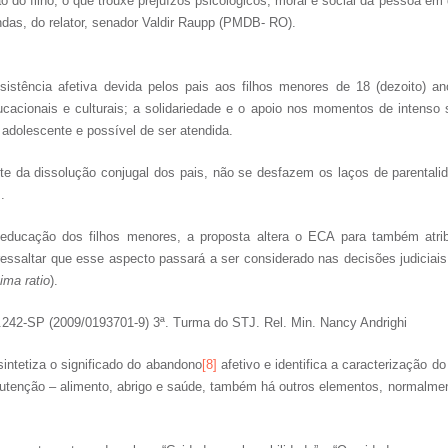
o do filho, o que trouxe prejuízos psicológicos, moral e social da pessoa em
das, do relator, senador Valdir Raupp (PMDB- RO).
assistência afetiva devida pelos pais aos filhos menores de 18 (dezoito) a
ucacionais e culturais; a solidariedade e o apoio nos momentos de intenso s
 adolescente e possível de ser atendida.
nte da dissolução conjugal dos pais, não se desfazem os laços de parental
.
educação dos filhos menores, a proposta altera o ECA para também atrib
 ressaltar que esse aspecto passará a ser considerado nas decisões judiciais
tima ratio
).
.242-SP (2009/0193701-9) 3ª. Turma do STJ. Rel. Min. Nancy Andrighi
intetiza o significado do abandono
[8]
afetivo e identifica a caracterização 
nutenção – alimento, abrigo e saúde, também há outros elementos, normalmen