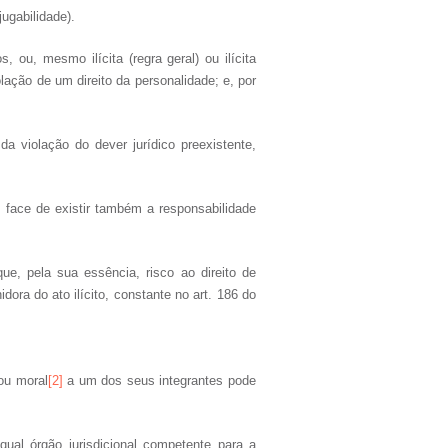
jugabilidade).
ou, mesmo ilícita (regra geral) ou ilícita
olação de um direito da personalidade; e, por
a violação do dever jurídico preexistente,
 face de existir também a responsabilidade
ue, pela sua essência, risco ao direito de
ora do ato ilícito, constante no art. 186 do
ou moral
[2]
a um dos seus integrantes pode
ual órgão jurisdicional competente para a