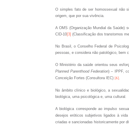
O simples fato de ser homossexual não sig
origem, que por sua vivência.
A OMS (Organização Mundial da Saúde) so
CID-10
[3]
(Classificação dos transtornos m
No Brasil, o Conselho Federal de Psicolog
pessoas, e considera não patológico, bem 
O Ministério da saúde orientou seus esfor
Planned Parenthood Federation
) – IPPF, c
Conceição Fortes (Consultora IEC)
.
[6]
No âmbito clínico e biológico, a sexualid
biológica, uma psicológica e, uma cultural.
A biológica corresponde ao impulso sexual
desejos eróticos subjetivos ligados à vid
criadas e sancionadas historicamente por d