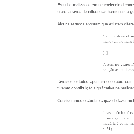
Estudos realizados em neurociência demonstr
útero, através de influencias hormonais e g
Alguns estudos apontam que existem difere
“Porém, dismorfism
menor em homens h
[...]
Porém, no grupo I
relação às mulheres
Diversos estudos apontam o cérebro como 
tiveram contribuição significativa na realid
Consideramos o cérebro capaz de fazer melho
“mas o cérebro é ca
e biologicamente 
mudá-la é como insi
p. 51) ·.