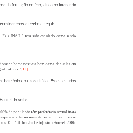
do da formação do feto, ainda no interior do
consideremos o trecho a seguir:
 1-3), e INAH 3 tem sido estudado como sendo
s e homens homossexuais bem como daqueles em
nificativas. ”
[11]
s hormônios ou a genitália. Estes estudos
Houzel, in verbis:
 100% da população têm preferência sexual inata
responde a feromônios do sexo oposto. Tentar
os. É inútil, inviável e injusto. (Houzel, 2006,