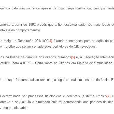
nifica patologia somática apesar da forte carga traumática, principalment
mente a partir de 1992 propôs que a homossexualidade não mais fosse co
entais e do comportamento).
ia redigiu a Resolução 001/1999
[4]
fixando orientações para atuação do ps
com proíbe que sejam considerados portadores do CID revogados.
ços na busca da garantia dos direitos humanos
e, a Federação Internacio
[5]
ontribuiu com a IPPF – Carta sobre os Direitos em Matéria de Sexualidade
ade, desejo fundamental do ser, ocupa lugar central em nossa existência
 determinado por processos fisiológicos e cerebrais (sistema límbico
e 
[7]
a afetiva e sexual; Já a dimensão cultural corresponde aos padrões de de
iversas sociedades.