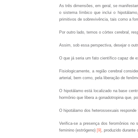
As três dimensões, em geral, se manifestam
o sistema límbico que inclui o hipotálamo
primitivos de sobrevivência, tais como a fo
Por outro lado, temos o córtex cerebral, r
Assim, sob essa perspectiva, desejar o out
O que já seria um fato científico capaz de 
Fisiologicamente, a região cerebral consid
arterial, bem como, pela liberação de fe
O hipotálamo está localizado na base cent
hormônio que libera a gonadotropina que, p
O hipotálamo dos heterossexuais responde 
Verifica-se a presença dos feromônios no s
feminino (estrógeno)
[9]
, produzido durante 