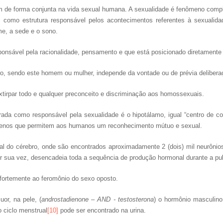
 de forma conjunta na vida sexual humana. A sexualidade é fenômeno comple
, como estrutura responsável pelos acontecimentos referentes à sexualid
me, a sede e o sono.
esponsável pela racionalidade, pensamento e que está posicionado diretamente
ro, sendo este homem ou mulher, independe da vontade ou de prévia deliber
extirpar todo e qualquer preconceito e discriminação aos homossexuais.
erada como responsável pela sexualidade é o hipotálamo, igual “centro de co
nômenos que permitem aos humanos um reconhecimento mútuo e sexual.
ral do cérebro, onde são encontrados aproximadamente 2 (dois) mil neurônio
or sua vez, desencadeia toda a sequência de produção hormonal durante a p
fortemente ao feromônio do sexo oposto.
uor, na pele, (
androstadienone – AND - testosterona
) o hormônio masculino,
o ciclo menstrual
[10]
pode ser encontrado na urina.