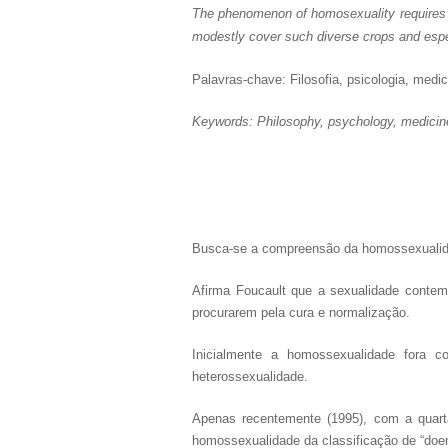
The phenomenon of homosexuality requires a m
modestly cover such diverse crops and espec
Palavras-chave: Filosofia, psicologia, medi
Keywords: Philosophy, psychology, medicine
Busca-se a compreensão da homossexualidade
Afirma Foucault que a sexualidade contemp
procurarem pela cura e normalização.
Inicialmente a homossexualidade fora 
heterossexualidade.
Apenas recentemente (1995), com a quarta
homossexualidade da classificação de “doe