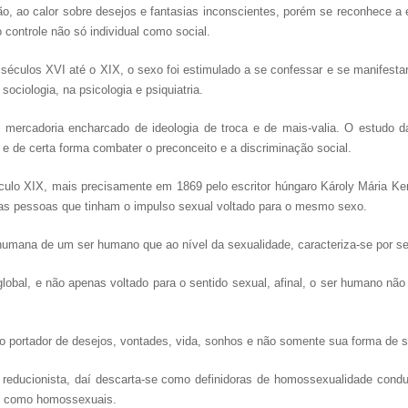
o, ao calor sobre desejos e fantasias inconscientes, porém se reconhece a 
 controle não só individual como social.
séculos XVI até o XIX, o sexo foi estimulado a se confessar e se manifestar p
 sociologia, na psicologia e psiquiatria.
 mercadoria encharcado de ideologia de troca e de mais-valia. O estudo d
o e de certa forma combater o preconceito e a discriminação social.
culo XIX, mais precisamente em 1869 pelo escritor húngaro Károly Mária Ke
 das pessoas que tinham o impulso sexual voltado para o mesmo sexo.
mana de um ser humano que ao nível da sexualidade, caracteriza-se por se 
bal, e não apenas voltado para o sentido sexual, afinal, o ser humano não 
o portador de desejos, vontades, vida, sonhos e não somente sua forma de 
 reducionista, daí descarta-se como definidoras de homossexualidade condut
ro como homossexuais.