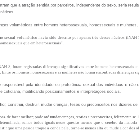
am que a atração sentida por parceiros, independente do sexo, seria resulta
enéticas.
nças volumétricas entre homens heterossexuais, homossexuais e mulheres, 
o sexual volumétrico havia sido descrito por apenas três desses núcleos (INAH
omossexuais que em heterossexuais”.
NAH 3, foram registradas diferenças significativas entre homens heterossexuai
. Entre os homens homossexuais e as mulheres não foram encontradas diferenças sig
responsável pela identidade ou preferência sexual dos indivíduos e não o
ade cotidiana, modificando posicionamentos e interpretações sociais.
r, construir, destruir, mudar crenças, teses ou preconceitos nos dizeres de 
paz de fazer melhor; pode até mudar crenças, teorias e preconceitos, felizmente se
determinada, somos todos iguais nesse quesito mesmo que o cérebro da maioria 
stir que uma pessoa troque a cor da pele, torne-se menos alta ou mude a cor dos olh