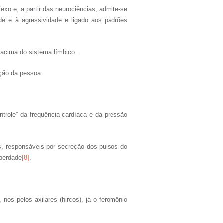
xo e, a partir das neurociências, admite-se
ade e à agressividade e ligado aos padrões
 acima do sistema límbico.
ação da pessoa.
ntrole” da frequência cardíaca e da pressão
s, responsáveis por secreção dos pulsos do
uberdade
[8]
.
 nos pelos axilares (hircos), já o feromônio