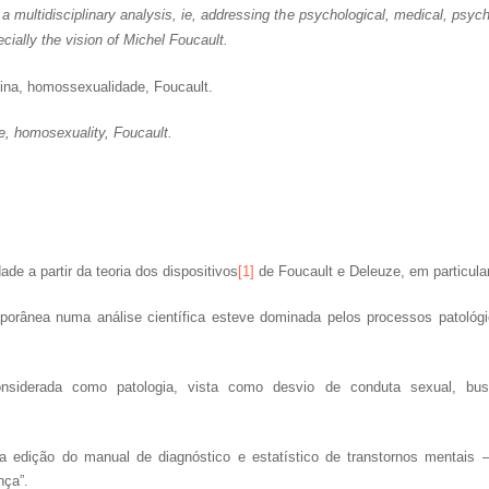
ultidisciplinary analysis, ie, addressing the psychological, medical, psychiatr
ially the vision of Michel Foucault.
cina, homossexualidade, Foucault.
, homosexuality, Foucault.
 a partir da teoria dos dispositivos
[1]
de Foucault e Deleuze, em particula
orânea numa análise científica esteve dominada pelos processos patológic
considerada como patologia, vista como desvio de conduta sexual, bu
 edição do manual de diagnóstico e estatístico de transtornos mentais
nça”.