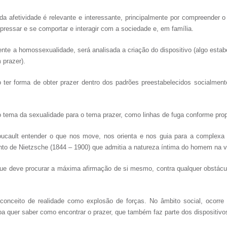
da afetividade é relevante e interessante, principalmente por compreender
xpressar e se comportar e interagir com a sociedade e, em família.
te a homossexualidade, será analisada a criação do dispositivo (algo estab
 prazer).
er forma de obter prazer dentro dos padrões preestabelecidos socialmente
o tema da sexualidade para o tema prazer, como linhas de fuga conforme prop
oucault entender o que nos move, nos orienta e nos guia para a complexa
ento de Nietzsche (1844 – 1900) que admitia a natureza íntima do homem na 
e deve procurar a máxima afirmação de si mesmo, contra qualquer obstácu
nceito de realidade como explosão de forças. No âmbito social, ocorre 
a quer saber como encontrar o prazer, que também faz parte dos dispositivo