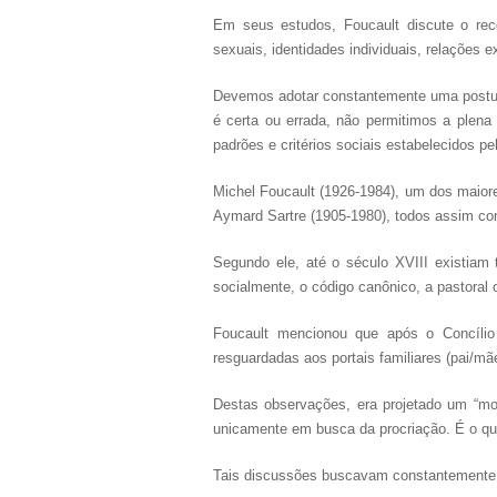
Em seus estudos, Foucault discute o reco
sexuais, identidades individuais, relações
Devemos adotar constantemente uma postura
é certa ou errada, não permitimos a plena
padrões e critérios sociais estabelecidos pe
Michel Foucault (1926-1984), um dos maior
Aymard Sartre (1905-1980), todos assim con
Segundo ele, até o século XVIII existiam t
socialmente, o código canônico, a pastoral c
Foucault mencionou que após o Concílio 
resguardadas aos portais familiares (pai/mã
Destas observações, era projetado um “mod
unicamente em busca da procriação. É o que
Tais discussões buscavam constantemente o