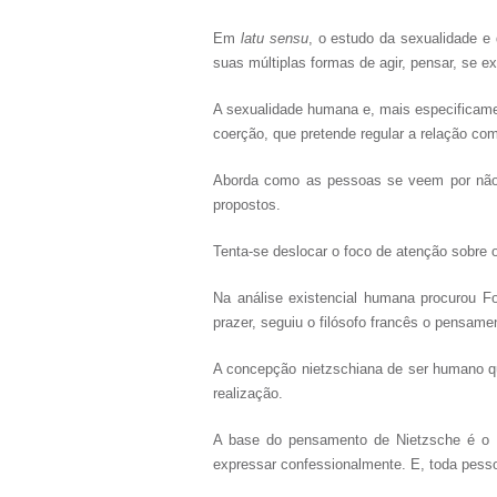
Em
latu sensu
, o estudo da sexualidade e 
suas múltiplas formas de agir, pensar, se e
A sexualidade humana e, mais especificamen
coerção, que pretende regular a relação com
Aborda como as pessoas se veem por não t
propostos.
Tenta-se deslocar o foco de atenção sobre 
Na análise existencial humana procurou F
prazer, seguiu o filósofo francês o pensam
A concepção nietzschiana de ser humano qu
realização.
A base do pensamento de Nietzsche é o co
expressar confessionalmente. E, toda pesso