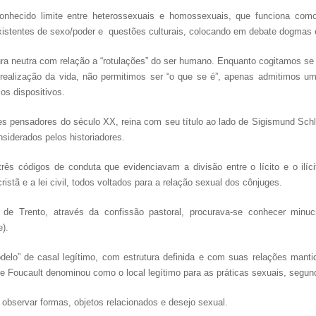
nhecido limite entre heterossexuais e homossexuais, que funciona como
 existentes de sexo/poder e questões culturais, colocando em debate dogmas 
 neutra com relação a “rotulações” do ser humano. Enquanto cogitamos se 
 realização da vida, não permitimos ser “o que se é”, apenas admitimos um
los dispositivos.
es pensadores do século XX, reina com seu título ao lado de Sigismund Sch
siderados pelos historiadores.
rês códigos de conduta que evidenciavam a divisão entre o lícito e o ilíc
ristã e a lei civil, todos voltados para a relação sexual dos cônjuges.
de Trento, através da confissão pastoral, procurava-se conhecer minuc
e).
elo” de casal legítimo, com estrutura definida e com suas relações manti
 Foucault denominou como o local legítimo para as práticas sexuais, segun
bservar formas, objetos relacionados e desejo sexual.