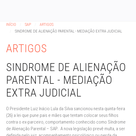
INÍCIO
SAP
ARTIGOS
SINDROME DE ALIENAÇÃO PARENTAL - MEDIAÇÃO EXTRA JUDICIAL
ARTIGOS
SINDROME DE ALIENAÇÃO
PARENTAL - MEDIAÇÃO
EXTRA JUDICIAL
O Presidente Luiz Inácio Lula da Silva sancionou nesta quinta-feira
(26) a lei que pune pais e mães que tentam colocar seus filhos
contra o ex-parceiro, comportamento conhecido como Síndrome
de Alienação Parental – SAP.. A nova legislação prevê multa, a ser
definida pelo juiz, acompanhamento psicológico ou perda da