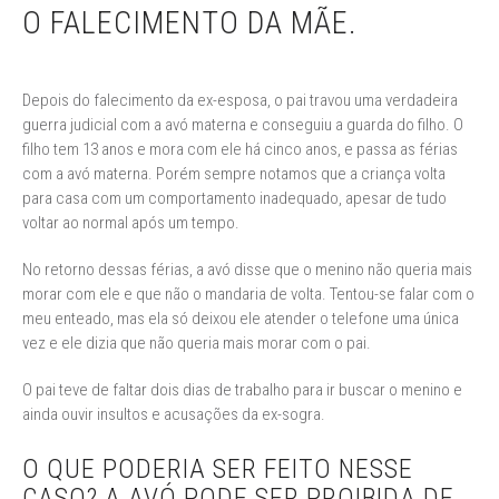
O FALECIMENTO DA MÃE.
Depois do falecimento da ex-esposa, o pai travou uma verdadeira
guerra judicial com a avó materna e conseguiu a guarda do filho. O
filho tem 13 anos e mora com ele há cinco anos, e passa as férias
com a avó materna. Porém sempre notamos que a criança volta
para casa com um comportamento inadequado, apesar de tudo
voltar ao normal após um tempo.
No retorno dessas férias, a avó disse que o menino não queria mais
morar com ele e que não o mandaria de volta. Tentou-se falar com o
meu enteado, mas ela só deixou ele atender o telefone uma única
vez e ele dizia que não queria mais morar com o pai.
O pai teve de faltar dois dias de trabalho para ir buscar o menino e
ainda ouvir insultos e acusações da ex-sogra.
O QUE PODERIA SER FEITO NESSE
CASO? A AVÓ PODE SER PROIBIDA DE