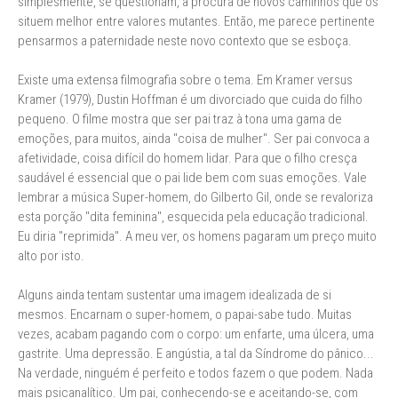
simplesmente, se questionam, à procura de novos caminhos que os
situem melhor entre valores mutantes. Então, me parece pertinente
pensarmos a paternidade neste novo contexto que se esboça.
Existe uma extensa filmografia sobre o tema. Em Kramer versus
Kramer (1979), Dustin Hoffman é um divorciado que cuida do filho
pequeno. O filme mostra que ser pai traz à tona uma gama de
emoções, para muitos, ainda "coisa de mulher". Ser pai convoca a
afetividade, coisa difícil do homem lidar. Para que o filho cresça
saudável é essencial que o pai lide bem com suas emoções. Vale
lembrar a música Super-homem, do Gilberto Gil, onde se revaloriza
esta porção "dita feminina", esquecida pela educação tradicional.
Eu diria "reprimida". A meu ver, os homens pagaram um preço muito
alto por isto.
Alguns ainda tentam sustentar uma imagem idealizada de si
mesmos. Encarnam o super-homem, o papai-sabe tudo. Muitas
vezes, acabam pagando com o corpo: um enfarte, uma úlcera, uma
gastrite. Uma depressão. E angústia, a tal da Síndrome do pânico...
Na verdade, ninguém é perfeito e todos fazem o que podem. Nada
mais psicanalítico. Um pai, conhecendo-se e aceitando-se, com