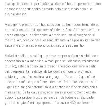
suas qualidades e imperfeições ajudará o filho a se perceber como
pessoa e se sentir aceito e amado pelo que é, e não pelo que
ele/pai idealiza.
Muita gente projeta nos filhos seus sonhos frustrados, tornando-os
depositários de ideais que nem são deles. Esse é um peso enorme
para a criança ou adolescente, além de ser uma alienação de si
mesmo. A função do pai é, essencialmente, a de possibilitar ao filho
separar-se, criar seu próprio script, seguir seu caminho.
A nível simbólico, o pai é quem deve romper o vínculo simbiótico e
necessário inicial mãe-filho. A mãe, pelo seu discurso, vai autorizar
(ou não), este pai como um terceiro na relação, que será, a partir
daí, o representante da Lei, da Lei contra o incesto. A criança,
então, ingressará na cultura na linguagem. Perceberá que não é
tudo para a mãe e que o Desejo desta está direcionado para outro
lugar. Esta "função paterna" salva a criança e a mãe de patologias
mais sérias. É a tal da Castração e tem a ver com o Complexo de
Édipo. O pai proíbe, frustra, para o bem de todos e a felicidade
geral da nação. A criança aprenderá a ouvir o NÃO, conhecerá