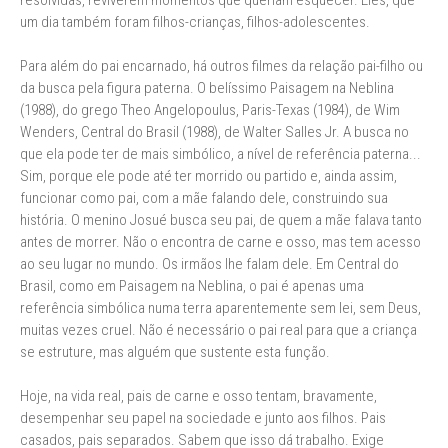
resolvidas, reviverem momentos que queriam esquecer. Eles, que
um dia também foram filhos-crianças, filhos-adolescentes.
Para além do pai encarnado, há outros filmes da relação pai-filho ou
da busca pela figura paterna. O belíssimo Paisagem na Neblina
(1988), do grego Theo Angelopoulus, Paris-Texas (1984), de Wim
Wenders, Central do Brasil (1988), de Walter Salles Jr. A busca no
que ela pode ter de mais simbólico, a nível de referência paterna...
Sim, porque ele pode até ter morrido ou partido e, ainda assim,
funcionar como pai, com a mãe falando dele, construindo sua
história. O menino Josué busca seu pai, de quem a mãe falava tanto
antes de morrer. Não o encontra de carne e osso, mas tem acesso
ao seu lugar no mundo. Os irmãos lhe falam dele. Em Central do
Brasil, como em Paisagem na Neblina, o pai é apenas uma
referência simbólica numa terra aparentemente sem lei, sem Deus,
muitas vezes cruel. Não é necessário o pai real para que a criança
se estruture, mas alguém que sustente esta função.
Hoje, na vida real, pais de carne e osso tentam, bravamente,
desempenhar seu papel na sociedade e junto aos filhos. Pais
casados, pais separados. Sabem que isso dá trabalho. Exige