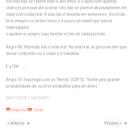
escolas não se repete mais o ano letivo, e o aluno tem quantas
chances precisar até acertar. Isto não se parece absolutamente em
nada com a vida real. A vida não é dividida em semestres. Você não
terá sempre os verões livres e é pouco provável que outros
empregados
o ajudem a cumprir suas tarefas no fim de cada período.
Regra 09: Televisão não é vida real. Na vida real, as pessoas têm que
deixar o barzinho ou o clube e ir trabalhar.
E a TOP........
Regra 10: Seja legal com os "Nerds" (CDF'S). "Existe uma grande
probabilidade de você vir a trabalhar para um deles."
WRITTEN BY ANÔNIMO.
Imprimir
Email
< Anterior
Próximo >