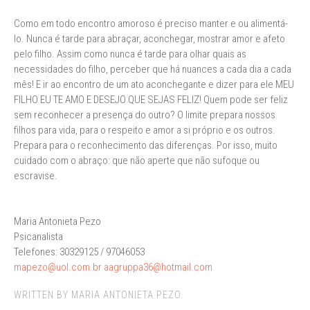
Como em todo encontro amoroso é preciso manter e ou alimentá-
lo. Nunca é tarde para abraçar, aconchegar, mostrar amor e afeto
pelo filho. Assim como nunca é tarde para olhar quais as
necessidades do filho, perceber que há nuances a cada dia a cada
mês! E ir ao encontro de um ato aconchegante e dizer para ele MEU
FILHO EU TE AMO E DESEJO QUE SEJAS FELIZ! Quem pode ser feliz
sem reconhecer a presença do outro? O limite prepara nossos
filhos para vida, para o respeito e amor a si próprio e os outros.
Prepara para o reconhecimento das diferenças. Por isso, muito
cuidado com o abraço: que não aperte que não sufoque ou
escravise.
Maria Antonieta Pezo
Psicanalista
Telefones: 30329125 / 97046053
mapezo@uol.com.br
aagruppa36@hotmail.com
WRITTEN BY MARIA ANTONIETA PEZO.