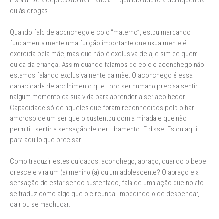
instalar se à depressão na infância. E quando adulto à delinqüência
ou às drogas.
Quando falo de aconchego e colo “materno”, estou marcando
fundamentalmente uma função importante que usualmente é
exercida pela mãe, mas que não é exclusiva dela, e sim de quem
cuida da criança. Assim quando falamos do colo e aconchego não
estamos falando exclusivamente da mãe. O aconchego é essa
capacidade de acolhimento que todo ser humano precisa sentir
nalgum momento da sua vida para aprender a ser acolhedor.
Capacidade só de aqueles que foram reconhecidos pelo olhar
amoroso de um ser que o sustentou com a mirada e que não
permitiu sentir a sensação de derrubamento. E disse: Estou aqui
para aquilo que precisar.
Como traduzir estes cuidados: aconchego, abraço, quando o bebe
cresce e vira um (a) menino (a) ou um adolescente? O abraço e a
sensação de estar sendo sustentado, fala de uma ação que no ato
se traduz como algo que o circunda, impedindo-o de despencar,
cair ou se machucar.