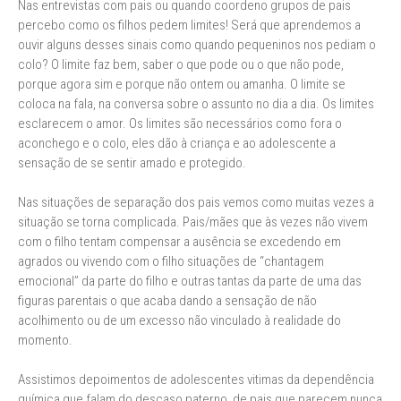
Nas entrevistas com pais ou quando coordeno grupos de pais
percebo como os filhos pedem limites! Será que aprendemos a
ouvir alguns desses sinais como quando pequeninos nos pediam o
colo? O limite faz bem, saber o que pode ou o que não pode,
porque agora sim e porque não ontem ou amanha. O limite se
coloca na fala, na conversa sobre o assunto no dia a dia. Os limites
esclarecem o amor. Os limites são necessários como fora o
aconchego e o colo, eles dão à criança e ao adolescente a
sensação de se sentir amado e protegido.
Nas situações de separação dos pais vemos como muitas vezes a
situação se torna complicada. Pais/mães que às vezes não vivem
com o filho tentam compensar a ausência se excedendo em
agrados ou vivendo com o filho situações de “chantagem
emocional” da parte do filho e outras tantas da parte de uma das
figuras parentais o que acaba dando a sensação de não
acolhimento ou de um excesso não vinculado à realidade do
momento.
Assistimos depoimentos de adolescentes vitimas da dependência
química que falam do descaso paterno, de pais que parecem nunca