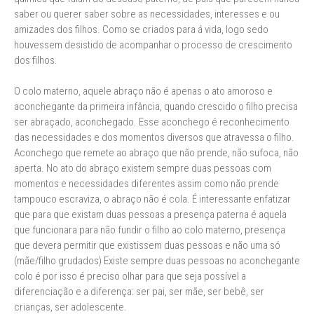
saber ou querer saber sobre as necessidades, interesses e ou
amizades dos filhos. Como se criados para á vida, logo sedo
houvessem desistido de acompanhar o processo de crescimento
dos filhos.
O colo materno, aquele abraço não é apenas o ato amoroso e
aconchegante da primeira infância, quando crescido o filho precisa
ser abraçado, aconchegado. Esse aconchego é reconhecimento
das necessidades e dos momentos diversos que atravessa o filho.
Aconchego que remete ao abraço que não prende, não sufoca, não
aperta. No ato do abraço existem sempre duas pessoas com
momentos e necessidades diferentes assim como não prende
tampouco escraviza, o abraço não é cola. É interessante enfatizar
que para que existam duas pessoas a presença paterna é aquela
que funcionara para não fundir o filho ao colo materno, presença
que devera permitir que existissem duas pessoas e não uma só
(mãe/filho grudados) Existe sempre duas pessoas no aconchegante
colo é por isso é preciso olhar para que seja possível a
diferenciação e a diferença: ser pai, ser mãe, ser bebê, ser
crianças, ser adolescente.