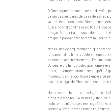
num ciclo de vida constantemente renova
O filme segue apontando nessa direção, po
de um desses bares de beira de estrada, q
valores imbutidos nesse átimo de uma cena:
quase no final do filme (e muito sutil, qu
chegar. A primeira pessoa a descer dele
em que o pareamento homem-mulher se dá 
Nessa linha de argumentação, que tem como
fundamental no filme: aquele em que Dora
se conheciam anteriormente. Em uma dada c
Ou seja, é o olhar do outro que nomeia ess
deles, desempenharam esses papéis. A garç
momento de silêncio, fica-se entre a sur
assume o lugar de filho e simplesmente r
Nesse momento, todas as relações simbólica
diz para o menino: "vai brincar", isto é, 
tanto tempo não tocava em ninguém... As
licença a César e vai ao banheiro, arruma