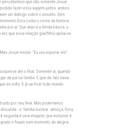
 que percebemos que não somente Josué
podido fazer essa viagem juntos: ambos
haver um diálogo sobre o assunto. Eles
momento Dora conta o cerne da história
a por aí. Que aliás é a ferida básica: o
 vez que essa relação (pai/filho) apóia-se
 Mas Josué insiste: "Eu vou esperar ele".
suspense até o final. Somente aí, quando
ar de pai na família. E que de fato havia
ue eu volto. E aí vai ficar todo mundo
nstruído por seu final. Mas poderíamos
scutida - a ´família nuclear´ almoça, Dora,
 A segunda é uma imagem, que inclusive é
sagrado e fixado num momento de alegria.