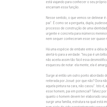
está viajando para conhecer o seu próprio
encarnam essa função.
Nesse sentido, o que vemos se delinear é a
pai". É como se a pergunta, dupla, pudess
processo de construção de uma identidade 
urgente e concreta para inúmeros meninos
nem sequer conheceram esse ser quase met
Há uma espécie de embate entre a idéia de
alertá-lo para a verdade: "teu pai é um bê
não aceita assim tão fácil essa desmistifi
esqueceu de notar: ela mente, ela é amarga,
Surge aí então um outro ponto abordado de
reiterada por Josué: por que não? Dora nã
aquela pintura na cara, não casou". Isto 
esse homem, pai em potencial? Talvez por 
quanto o homem devem ter elaborado seus
surgir uma família, estrutura na qual está i