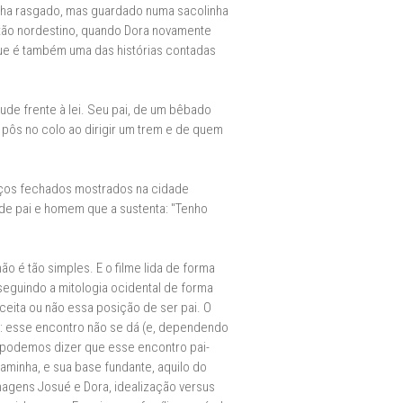
tinha rasgado, mas guardado numa sacolinha
rtão nordestino, quando Dora novamente
que é também uma das histórias contadas
ude frente à lei. Seu pai, de um bêbado
pôs no colo ao dirigir um trem e de quem
spaços fechados mostrados na cidade
a de pai e homem que a sustenta: "Tenho
o é tão simples. E o filme lida de forma
 seguindo a mitologia ocidental de forma
eita ou não essa posição de ser pai. O
a: esse encontro não se dá (e, dependendo
a, podemos dizer que esse encontro pai-
aminha, e sua base fundante, aquilo do
nagens Josué e Dora, idealização versus