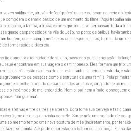
do.
r vezes sutilmente, através de 'epígrafes' que se colocam no meio do text
ue compõem o cenário básico de um momento do filme: "Aqui trabalha minha 
 o trabalho, a família, a troca; valores que inclusive perpassam toda a tr
e passa quase despercebido): na Vila do João, no ponto de ônibus, havia t
 é um homem, que a cumprimenta e os dois seguem juntos, formando um ca
de forma rápida e discreta.
 fio condutor a identidade do sujeito, passando pela elaboração da funçã
 e Josué encontram em sua viagem o caminhoneiro. Eles formam um trio:
ena, os três estão na mesa de um restaurante, na beira da estrada, e são
e agrupamento de pessoas como a estrutura de uma família. Pela primeira v
onete recolhe o pedido de cada um dos adultos e, dirigindo-se ao menino,
presa e o incômodo do mal-entendido. Nem o 'pai' nem a 'mãe' conseguem 
esponde: "um guaraná".
s e afetivas entre os três se alteram. Dora toma sua cerveja e faz o camin
vai se divertir, me deixa aqui sozinha com ele. Surge nela uma vontade de co
sume ao mesmo tempo uma nova postura de mãe (indiretamente, por ter si
r-se, fazer-se bonita. Até pede emprestado o batom de uma moça. É uma das