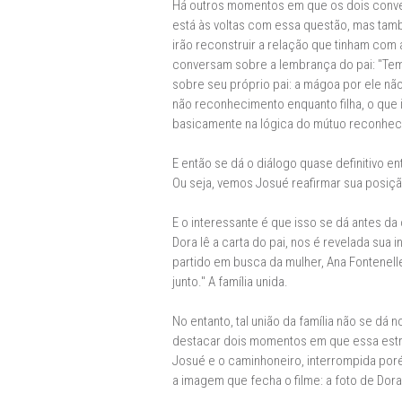
Há outros momentos em que os dois conver
está às voltas com essa questão, mas tam
irão reconstruir a relação que tinham com 
conversam sobre a lembrança do pai: "Tem
sobre seu próprio pai: a mágoa por ele não
não reconhecimento enquanto filha, o que i
basicamente na lógica do mútuo reconhec
E então se dá o diálogo quase definitivo en
Ou seja, vemos Josué reafirmar sua posição 
E o interessante é que isso se dá antes d
Dora lê a carta do pai, nos é revelada sua
partido em busca da mulher, Ana Fontenelle,
junto." A família unida.
No entanto, tal união da família não se dá 
destacar dois momentos em que essa estrutu
Josué e o caminhoneiro, interrompida poré
a imagem que fecha o filme: a foto de Dor