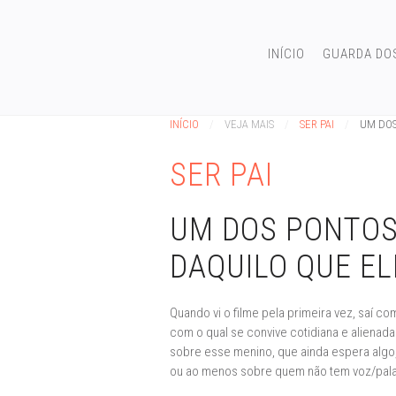
INÍCIO
GUARDA DO
INÍCIO
VEJA MAIS
SER PAI
UM DOS
SER PAI
UM DOS PONTOS 
DAQUILO QUE EL
Quando vi o filme pela primeira vez, saí c
com o qual se convive cotidiana e alienad
sobre esse menino, que ainda espera algo,
ou ao menos sobre quem não tem voz/palavra