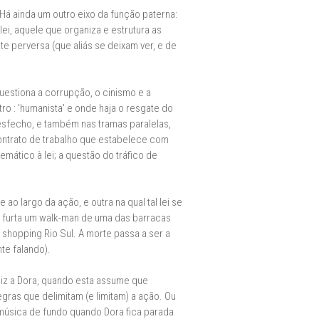
 Há ainda um outro eixo da função paterna:
ei, aquele que organiza e estrutura as
te perversa (que aliás se deixam ver, e de
uestiona a corrupção, o cinismo e a
o : 'humanista' e onde haja o resgate do
desfecho, e também nas tramas paralelas,
contrato de trabalho que estabelece com
emático à lei; a questão do tráfico de
o largo da ação, e outra na qual tal lei se
ue furta um walk-man de uma das barracas
shopping Rio Sul. A morte passa a ser a
te falando).
diz a Dora, quando esta assume que
regras que delimitam (e limitam) a ação. Ou
a música de fundo quando Dora fica parada