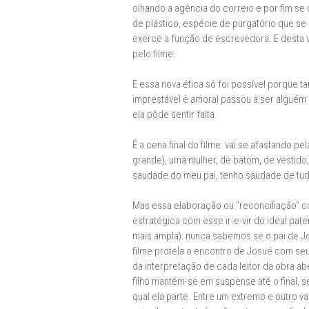
olhando a agência do correio e por fim se
de plástico, espécie de purgatório que s
exerce a função de escrevedora. E desta 
pelo filme.
E essa nova ética só foi possível porque 
imprestável e amoral passou a ser alguém
ela pôde sentir falta.
É a cena final do filme: vai se afastando 
grande), uma mulher, de batom, de vestido,
saudade do meu pai, tenho saudade de tud
Mas essa elaboração ou "reconciliação" co
estratégica com esse ir-e-vir do ideal pat
mais ampla): nunca sabemos se o pai de J
filme protela o encontro de Josué com seu
da interpretação de cada leitor da obra ab
filho mantém-se em suspense até o final, s
qual ela parte. Entre um extremo e outro 