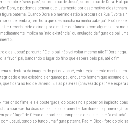
sam sobre "seus pais", sobre o pai de Josué, sobre o pai de Dora. É aí
bém Dora, e podemos pensar que justamente por esse motivo eles tenham 
a figura paterna. Quando Dora e o menino estão à procura da Rua F, volta a 
 hora que lembro, tem hora que desmancha na minha cabeça". E só nesse 
 a ter reconhecido e ainda por cima ter confundido com alguma outra mocinh
mediatamente implica na "não existência" ou anulação da figura de pai, uma
imento.
tre eles. Josué pergunta: "Ele [o pai] não vai voltar mesmo não?" Dora nega.
´a favor´ pai, bancando o lugar do filho que espera pelo pai, até o fim.
a cena redentora da imagem do pai de Josué, estrategicamente mantida em 
 integridade e sua existência enquanto pai, enquanto homem que assume o lug
 que ficara no Rio de Janeiro. Eis as palavras (chaves) do pai: "Me espera q
no interior do filme, ela é postergada, colocada no a posteriori implícito co
ra aparece: há duas cenas mais claramente ´familiares´: a primeira já foi di
m pela "fuga" de César que parte na companhia de sua mulher ´a estrada´.
a com Josué, tendo ao fundo uma figura paterna, Padim Ciço - foto do trio 