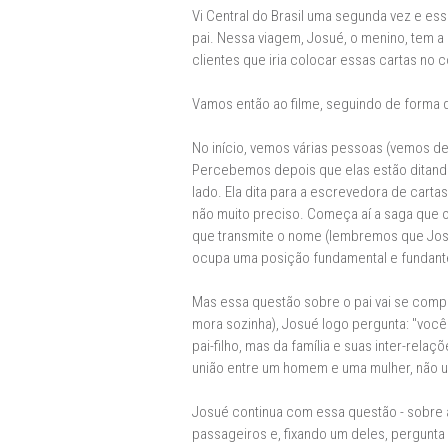
Vi Central do Brasil uma segunda vez e ess
pai. Nessa viagem, Josué, o menino, tem a
clientes que iria colocar essas cartas no c
Vamos então ao filme, seguindo de forma 
No início, vemos várias pessoas (vemos de
Percebemos depois que elas estão ditando
lado. Ela dita para a escrevedora de cartas
não muito preciso. Começa aí a saga que o 
que transmite o nome (lembremos que Josué
ocupa uma posição fundamental e fundante 
Mas essa questão sobre o pai vai se compl
mora sozinha), Josué logo pergunta: "você
pai-filho, mas da família e suas inter-rel
união entre um homem e uma mulher, não um
Josué continua com essa questão - sobre a 
passageiros e, fixando um deles, pergunta 