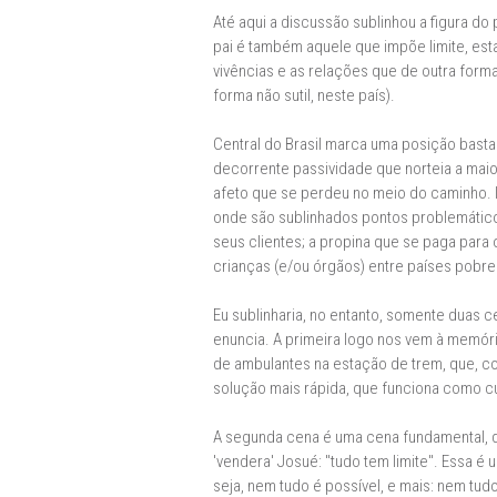
Até aqui a discussão sublinhou a figura do
pai é também aquele que impõe limite, est
vivências e as relações que de outra forma
forma não sutil, neste país).
Central do Brasil marca uma posição basta
decorrente passividade que norteia a maio
afeto que se perdeu no meio do caminho. Is
onde são sublinhados pontos problemáticos
seus clientes; a propina que se paga para o
crianças (e/ou órgãos) entre países pobres
Eu sublinharia, no entanto, somente duas c
enuncia. A primeira logo nos vem à memóri
de ambulantes na estação de trem, que, co
solução mais rápida, que funciona como cur
A segunda cena é uma cena fundamental, qu
'vendera' Josué: "tudo tem limite". Essa é 
seja, nem tudo é possível, e mais: nem tud