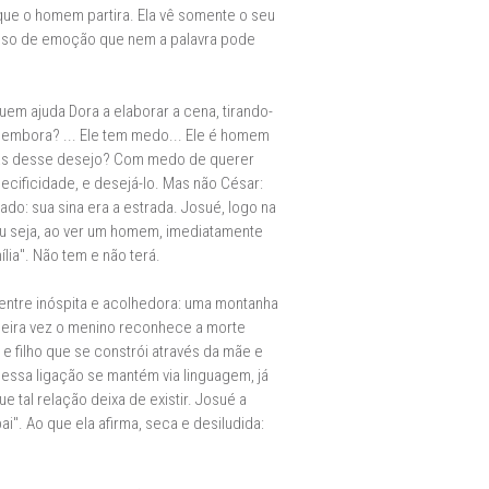
 que o homem partira. Ela vê somente o seu
cesso de emoção que nem a palavra pode
em ajuda Dora a elaborar a cena, tirando-
 embora? ... Ele tem medo... Ele é homem
has desse desejo? Com medo de querer
ecificidade, e desejá-lo. Mas não César:
lado: sua sina era a estrada. Josué, logo na
 Ou seja, ao ver um homem, imediatamente
lia". Não tem e não terá.
entre inóspita e acolhedora: uma montanha
imeira vez o menino reconhece a morte
 filho que se constrói através da mãe e
 essa ligação se mantém via linguagem, já
e tal relação deixa de existir. Josué a
i". Ao que ela afirma, seca e desiludida: