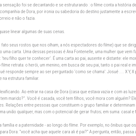
a sensação foi se decantando e se estruturando : o filme conta a história
 companhia de Dora, por ironia ou sabedoria do destino justamente a escr
orreio e não o fazia.
quase linear algumas de suas cenas.
 fato seus rostos que nos olham, a nós espectadores do filme) que se diri
 uma carta. Uma dessas pessoas é Ana Fontenelle, uma mulher que vem fal
: 'teu filho quer te conhecer'. É uma carta ao pai, ausente e distante: ele
filme retrata: o herói, um menino, em busca de seu pai, tanto o pai real e 
 responde sempre ao ser perguntado 'como se chama': Josué .... X Y, X po
na estrutura familiar.
exificando. Ao entrar na casa de Dora (casa que estava vazia e com as lu
 tem marido?". Você é casada, você tem filhos, você mora com alguém? Ele
ações. Relações entre pessoas que constituem o grupo familiar e determinam 
a união qualquer, mas com o potencial de gerar frutos; em suma: casal e f
família e a paternidade - ao longo do filme. Por exemplo, no ônibus que os 
para Dora: "você acha que aquele cara ali é pai?" A pergunta, então, pass