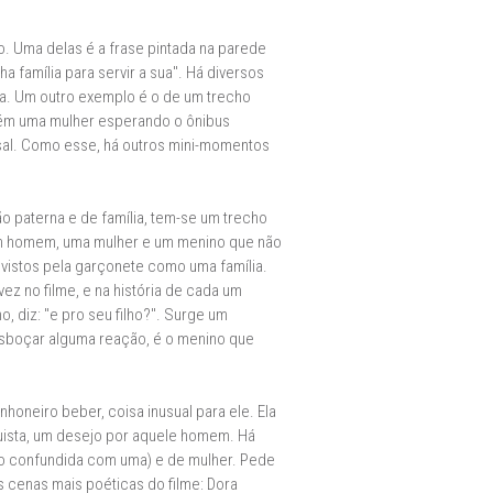
o. Uma delas é a frase pintada na parede
família para servir a sua". Há diversos
ama. Um outro exemplo é o de um trecho
ambém uma mulher esperando o ônibus
sal. Como esse, há outros mini-momentos
o paterna e de família, tem-se um trecho
 um homem, uma mulher e um menino que não
 vistos pela garçonete como uma família.
ez no filme, e na história de cada um
 diz: "e pro seu filho?". Surge um
esboçar alguma reação, é o menino que
honeiro beber, coisa inusual para ele. Ela
nquista, um desejo por aquele homem. Há
do confundida com uma) e de mulher. Pede
 cenas mais poéticas do filme: Dora