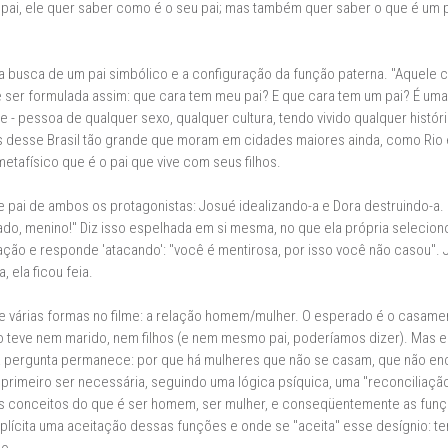
 pai, ele quer saber como é o seu pai; mas também quer saber o que é um p
 busca de um pai simbólico e a configuração da função paterna. "Aquele cara
e ser formulada assim: que cara tem meu pai? E que cara tem um pai? É um
- pessoa de qualquer sexo, qualquer cultura, tendo vivido qualquer históri
 desse Brasil tão grande que moram em cidades maiores ainda, como Rio e
afísico que é o pai que vive com seus filhos.
 pai de ambos os protagonistas: Josué idealizando-a e Dora destruindo-a. 
bado, menino!" Diz isso espelhada em si mesma, no que ela própria selecio
cação e responde 'atacando': "você é mentirosa, por isso você não casou".
 ela ficou feia.
 várias formas no filme: a relação homem/mulher. O esperado é o casament
o teve nem marido, nem filhos (e nem mesmo pai, poderíamos dizer). Mas e
é, a pergunta permanece: por que há mulheres que não se casam, que não 
primeiro ser necessária, seguindo uma lógica psíquica, uma "reconciliação 
 conceitos do que é ser homem, ser mulher, e conseqüentemente as funçõ
mplícita uma aceitação dessas funções e onde se "aceita" esse desígnio: ter s