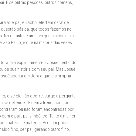
ai. E se outras pessoas, outros homens,
 ali é pai, eu acho, ele 'tem cara' de
a questão básica, que todos fazemos no
a. No entanto, é uma pergunta ainda mais
 São Paulo, e que na maioria das vezes
Dora fala explicitamente a Josué, tentando
nou de sua história com seu pai. Mas Josué
 Josué aponta em Dora o que ela própria
o; e se ele não ocorre, surge a pergunta,
la se defende: "E nem a Irene, com toda
encontraram ou não foram encontradas por
com o pai", pai simbólico. Tanto a mulher
es paterna e materna. Aí enfim pode
ido filho, ser pai, gerando outro filho,