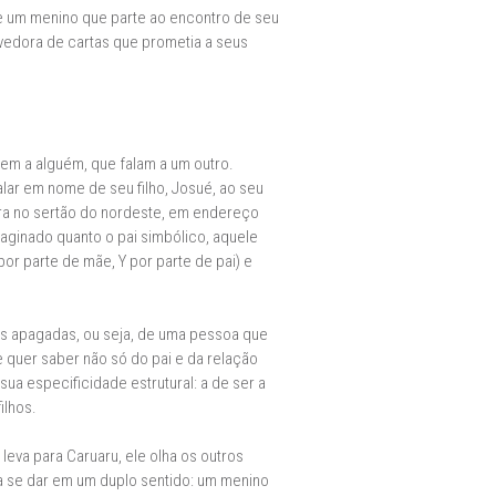
 de um menino que parte ao encontro de seu
evedora de cartas que prometia a seus
gem a alguém, que falam a um outro.
ar em nome de seu filho, Josué, ao seu
 mora no sertão do nordeste, em endereço
imaginado quanto o pai simbólico, aquele
r parte de mãe, Y por parte de pai) e
zes apagadas, ou seja, de uma pessoa que
 quer saber não só do pai e da relação
sua especificidade estrutural: a de ser a
ilhos.
leva para Caruaru, ele olha os outros
a a se dar em um duplo sentido: um menino