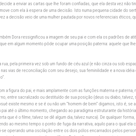
 decide a enviar as cartas que lhe foram confiadas, que ela desta vez não 
e move com ela à espera de uma decisão. Isto numa pequena cidade do se
vez a decisão veio de uma mulher pautada por novos referenciais éticos, 
também Dora ressignificou a imagem de seu pai e com ela os padrões de atit
 que em algum momento pôde ocupar uma posição paterna: aquele que lhe 
pela rua, pela primeira vez sob um fundo de céu azul (e não cinza ou sob e
 nas vias de reconciliação com seu desejo, sua feminilidade e a nova idéi
o".
m a figura do pai, e mais amplamente com as funções materna e paterna, nã
erno, entre sacralizado ou destituído de sua posição (deus ou diabo, talvez,
osué existe mesmo e se é ou não um "homem de bem" digamos, isto é, se ac
 pai até o último momento, chegando ao paradigma estruturante da históri
erta que é o filme, talvez se dê algum dia, talvez nunca). De qualquer form
endo ao mesmo tempo o ponto de fuga da narrativa, aquilo para o qual ela c
vai-se operando uma oscilação entre os dois pólos encarnados pelos perso