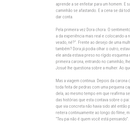
aprende a se enfeitar para um homem. E sai
caminhão se afastando. E a cena se dá tod
dar conta.
Pela primeira vez Dora chora. O sentiment
a da experiência mais real e colocando-a 
veado, né?". Frente ao desejo de uma mu
também? Dora já podia olhar o outro, esta
ele ainda estava preso no rígido esquema no
primeira carona, entrando no caminhão, lh
Josué lhe questiona sobre a mulher. Ao qu
Mas a viagem continua. Depois da carona 
toda feita de pedras com uma pequena cape
dela, ao mesmo tempo em que reafirma seu
das histórias que esta contava sobre o pai
que via concreta não havia sido até então p
reitera continuamente ao longo do filme, me
"Teu pai não é quem você está pensando".