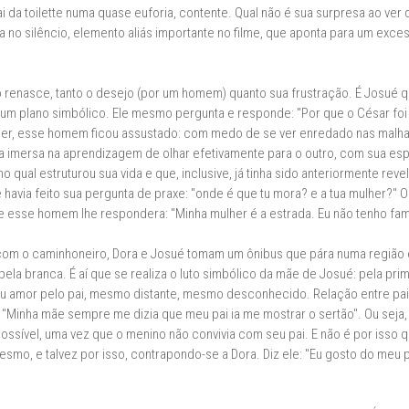
 da toilette numa quase euforia, contente. Qual não é sua surpresa ao ver
a no silêncio, elemento aliás importante no filme, que aponta para um ex
o renasce, tanto o desejo (por um homem) quanto sua frustração. É Josué qu
num plano simbólico. Ele mesmo pergunta e responde: "Por que o César foi
lher, esse homem ficou assustado: com medo de se ver enredado nas mal
va imersa na aprendizagem de olhar efetivamente para o outro, com sua esp
 qual estruturou sua vida e que, inclusive, já tinha sido anteriormente reve
e havia feito sua pergunta de praxe: "onde é que tu mora? e a tua mulher?"
e esse homem lhe respondera: "Minha mulher é a estrada. Eu não tenho famí
com o caminhoneiro, Dora e Josué tomam um ônibus que pára numa região 
la branca. É aí que se realiza o luto simbólico da mãe de Josué: pela pr
 amor pelo pai, mesmo distante, mesmo desconhecido. Relação entre pai e
: "Minha mãe sempre me dizia que meu pai ia me mostrar o sertão". Ou seja,
ossível, uma vez que o menino não convivia com seu pai. E não é por isso qu
smo, e talvez por isso, contrapondo-se a Dora. Diz ele: "Eu gosto do meu pa