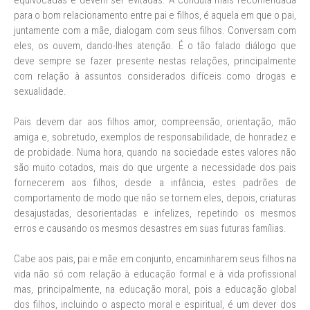
equivocadas e devem ser evitadas. A conduta mais recomendada
para o bom relacionamento entre pai e filhos, é aquela em que o pai,
juntamente com a mãe, dialogam com seus filhos. Conversam com
eles, os ouvem, dando-lhes atenção. É o tão falado diálogo que
deve sempre se fazer presente nestas relações, principalmente
com relação à assuntos considerados difíceis como drogas e
sexualidade.
Pais devem dar aos filhos amor, compreensão, orientação, mão
amiga e, sobretudo, exemplos de responsabilidade, de honradez e
de probidade. Numa hora, quando na sociedade estes valores não
são muito cotados, mais do que urgente a necessidade dos pais
fornecerem aos filhos, desde a infância, estes padrões de
comportamento de modo que não se tornem eles, depois, criaturas
desajustadas, desorientadas e infelizes, repetindo os mesmos
erros e causando os mesmos desastres em suas futuras famílias.
Cabe aos pais, pai e mãe em conjunto, encaminharem seus filhos na
vida não só com relação à educação formal e à vida profissional
mas, principalmente, na educação moral, pois a educação global
dos filhos, incluindo o aspecto moral e espiritual, é um dever dos