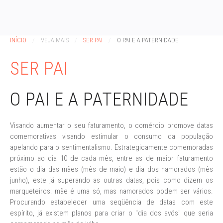
INÍCIO
VEJA MAIS
SER PAI
O PAI E A PATERNIDADE
SER PAI
O PAI E A PATERNIDADE
Visando aumentar o seu faturamento, o comércio promove datas
comemorativas visando estimular o consumo da população
apelando para o sentimentalismo. Estrategicamente comemoradas
próximo ao dia 10 de cada mês, entre as de maior faturamento
estão o dia das mães (mês de maio) e dia dos namorados (mês
junho), este já superando as outras datas, pois como dizem os
marqueteiros: mãe é uma só, mas namorados podem ser vários.
Procurando estabelecer uma seqüência de datas com este
espírito, já existem planos para criar o "dia dos avós" que seria