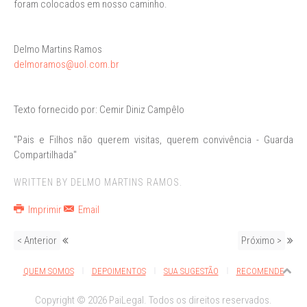
foram colocados em nosso caminho.
Delmo Martins Ramos
delmoramos@uol.com.br
Texto fornecido por: Cemir Diniz Campêlo
"Pais e Filhos não querem visitas, querem convivência - Guarda
Compartilhada"
WRITTEN BY DELMO MARTINS RAMOS.
Imprimir
Email
< Anterior
Próximo >
QUEM SOMOS
DEPOIMENTOS
SUA SUGESTÃO
RECOMENDE
Copyright © 2026 PaiLegal. Todos os direitos reservados.