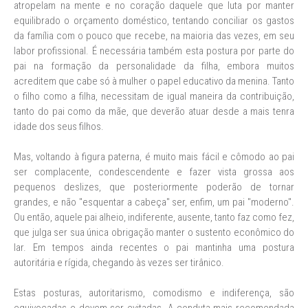
atropelam na mente e no coração daquele que luta por manter
equilibrado o orçamento doméstico, tentando conciliar os gastos
da família com o pouco que recebe, na maioria das vezes, em seu
labor profissional. É necessária também esta postura por parte do
pai na formação da personalidade da filha, embora muitos
acreditem que cabe só à mulher o papel educativo da menina. Tanto
o filho como a filha, necessitam de igual maneira da contribuição,
tanto do pai como da mãe, que deverão atuar desde a mais tenra
idade dos seus filhos.
Mas, voltando à figura paterna, é muito mais fácil e cômodo ao pai
ser complacente, condescendente e fazer vista grossa aos
pequenos deslizes, que posteriormente poderão de tornar
grandes, e não "esquentar a cabeça" ser, enfim, um pai "moderno".
Ou então, aquele pai alheio, indiferente, ausente, tanto faz como fez,
que julga ser sua única obrigação manter o sustento econômico do
lar. Em tempos ainda recentes o pai mantinha uma postura
autoritária e rígida, chegando às vezes ser tirânico.
Estas posturas, autoritarismo, comodismo e indiferença, são