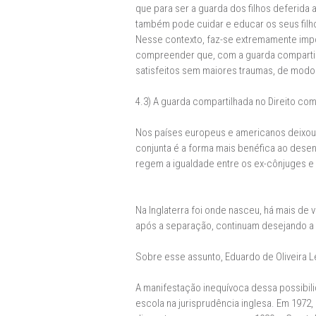
que para ser a guarda dos filhos deferida
também pode cuidar e educar os seus filhos
Nesse contexto, faz-se extremamente impor
compreender que, com a guarda compartilh
satisfeitos sem maiores traumas, de mod
4.3) A guarda compartilhada no Direito c
Nos países europeus e americanos deixou 
conjunta é a forma mais benéfica ao dese
regem a igualdade entre os ex-cônjuges e e
Na Inglaterra foi onde nasceu, há mais de 
após a separação, continuam desejando a 
Sobre esse assunto, Eduardo de Oliveira L
A manifestação inequívoca dessa possibili
escola na jurisprudência inglesa. Em 1972,