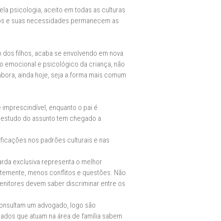
la psicologia, aceito em todas as culturas
lhos e suas necessidades permanecem as
o dos filhos, acaba se envolvendo em nova
to emocional e psicológico da criança, não
embora, ainda hoje, seja a forma mais comum
 imprescindível, enquanto o pai é
no estudo do assunto tem chegado a
ficações nos padrões culturais e nas
arda exclusiva representa o melhor
temente, menos conflitos e questões. Não
enitores devem saber discriminar entre os
consultam um advogado, logo são
gados que atuam na área de família sabem