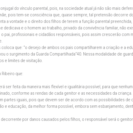
conjugal do vínculo parental, pois, na sociedade atual já não são mais def
mãe, pois tem-se consciência que, quase sempre, tal pretensão decorre do
a a vontade e o direito dos filhos de terem a função parental preenchida, d
 dedicava e o homem ao trabalho, privado da convivência familiar, não exis
 o pai, profissionais e cidadãos responsáveis, pois assim crescerão com ma
e.
nos coloca que: “o desejo de ambos os pais compartilharem a criação e a e
ou o surgimento da Guarda Compartilhada”40. Nessa modalidade de guarda
s e limites de visitação.
 Ribeiro que:
 ser feita da maneira mais flexível e igualitária possível, para que nenhum
inado, conforme as rendas de cada genitor e as necessidades da criança. [
m partes iguais, pois que devem ser de acordo com as possibilidades de c
rução e educação, da melhor forma possível, embora sem esbanjamento, dent
 decorrente por danos causados pelos filhos, o responsável será o genitor