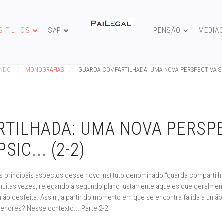
S FILHOS
SAP
PENSÃO
MEDIA
UNDO
MONOGRAFIAS
GUARDA COMPARTILHADA: UMA NOVA PERSPECTIVA SOBR
TILHADA: UMA NOVA PERSPE
IC... (2-2)
s principais aspectos desse novo instituto denominado “guarda compartil
m, muitas vezes, relegando à segundo plano justamente aqueles que geralme
união desfeita. Assim, a partir do momento em que se encontra falida a união 
menores? Nesse contexto... Parte 2-2