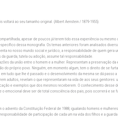
 voltará ao seu tamanho original. (Albert Aenstein / 1879-1955).
ompartilhada, apesar de poucos já terem tido essa experiência ou mesmo
 específico dessa monografia. Os temas anteriores foram analisados diver
nta no nosso mundo social e jurídico, a responsabilidade de quem gera 
 da guarda, tutela ou adoção, assume tal responsabilidade.
 razões da união entre o homem e a mulher. Representam a preservação da
ação do próprio povo. Ninguém, em momento algum, tem o direito de se furta
ta em tudo que lhe é passado e o desenvolvimento da mesma se dá passo 
arem adultos, revelam o que representaram na vida de aos seus genitores
ucação e exemplos que dos mesmos receberem. O conhecimento desse dese
tual e o emocional deve ser de total consciência dos pais, pois ocorrerá e 
 o advento da Constituição Federal de 1988, igualando homens e mulheres 
responsabilidade de participação de cada um na vida dos filhos e a guard