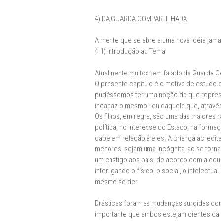
4) DA GUARDA COMPARTILHADA
A mente que se abre a uma nova idéia jamais
4.1) Introdução ao Tema
Atualmente muitos tem falado da Guarda C
O presente capítulo é o motivo de estudo
pudéssemos ter uma noção do que represe
incapaz o mesmo - ou daquele que, através
Os filhos, em regra, são uma das maiores
política, no interesse do Estado, na form
cabe em relação a eles. A criança acredi
menores, sejam uma incógnita, ao se torn
um castigo aos pais, de acordo com a ed
interligando o físico, o social, o intelec
mesmo se der.
Drásticas foram as mudanças surgidas com
importante que ambos estejam cientes da 