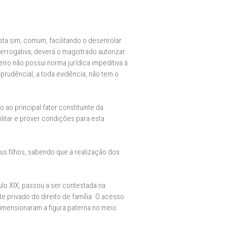
ta sim, comum, facilitando o desenrolar
prerrogativa, deverá o magistrado autorizar
iro não possui norma jurídica impeditiva à
prudêncial, a toda evidência, não tem o
ao principal fator constituinte da
litar e prover condições para esta
s filhos, sabendo que a realização dos
lo XIX, passou a ser contestada na
 privado do direito de família. O acesso
dimensionaram a figura paterna no meio