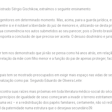
gistrado Sérgio Gischikow, extraímos o seguinte ensinamento:
genitores em determinado momento. Mas, acima, paira a guarda jurídica, es
 entre si e é notável a liberdade do juiz de menores e, utilizando-se desta 
 conveniência nos autos submetidos ao seu parecer, pois o Direito brasile
sponta a conclusão de que precisa ser aceita. O desuso doutrinário e juris
 tem nos demonstrado que já não se pensa como há anos atrás, em relação 
 relação da mãe com filho menor e a função do pai de apenas proteger, faci
pais tem se mostrado preocupados em exigir mais espaço nas vidas de seu
lização como pai. Segundo Eduardo de Oliveira Leite:
contra suas raízes mais próximas em toda literatura médico-social do sécu
incípios de igualdade de sexo começaram a invadir o terreno estritamente
uma vez – e a redistribuição dos papéis familiares, certamente, não só re
l da paternidade numa estrutura que o desejava secundário39.