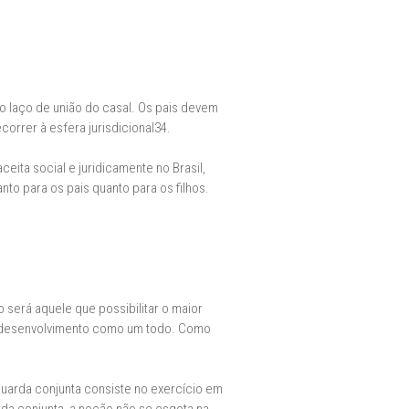
o laço de união do casal. Os pais devem
orrer à esfera jurisdicional34.
ta social e juridicamente no Brasil,
to para os pais quanto para os filhos.
o será aquele que possibilitar o maior
eu desenvolvimento como um todo. Como
guarda conjunta consiste no exercício em