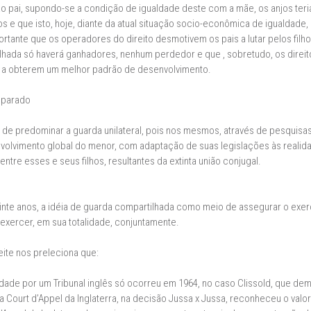
 ao pai, supondo-se a condição de igualdade deste com a mãe, os anjos ter
 e que isto, hoje, diante da atual situação socio-econômica de igualdade, 
tante que os operadores do direito desmotivem os pais a lutar pelos filho
ada só haverá ganhadores, nenhum perdedor e que , sobretudo, os direit
o a obterem um melhor padrão de desenvolvimento.
omparado
de predominar a guarda unilateral, pois nos mesmos, através de pesquisas
nvolvimento global do menor, com adaptação de suas legislações às reali
ntre esses e seus filhos, resultantes da extinta união conjugal.
vinte anos, a idéia de guarda compartilhada como meio de assegurar o exerc
exercer, em sua totalidade, conjuntamente.
eite nos preleciona que:
dade por um Tribunal inglês só ocorreu em 1964, no caso Clissold, que dem
 a Court d’Appel da Inglaterra, na decisão Jussa x Jussa, reconheceu o val