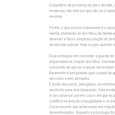
O equilíbrio da presença do pai e da mãe,
modernas, não tem por que não sê-lo tamb
mesmas.
Porém, o que ocorre comumente é o oposto.
família, afastando-se dos filhos da famíl
devendo a fácil e simplista solução do dir
de decisão judicial. Hoje os pais querem vi
Essa inclinação em conceder a guarda de f
dispensável na criação dos filhos. Entret
conclusão de que as crianças necessitam 
Raramente é perguntado qual o papel da ap
decisões a eles atrelados.
É ilusão dos juízes, advogados, assistent
desfecho para uma separação. Esta modali
é raro observar, porém, casos em que as 
conflitos na área da conjugalidade e os ex
O preconceito que ainda existe em relaçã
desestimulados. Enquanto a psicologia diz