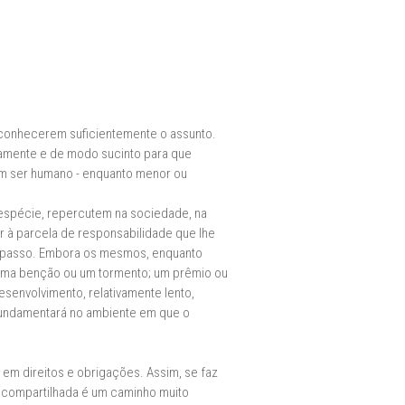
 conhecerem suficientemente o assunto.
samente e de modo sucinto para que
um ser humano - enquanto menor ou
 espécie, repercutem na sociedade, na
r à parcela de responsabilidade que lhe
a passo. Embora os mesmos, enquanto
: uma benção ou um tormento; um prêmio ou
nvolvimento, relativamente lento,
se fundamentará no ambiente em que o
em direitos e obrigações. Assim, se faz
a compartilhada é um caminho muito