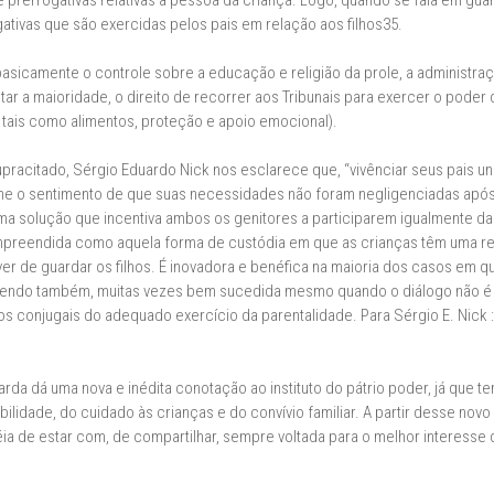
prerrogativas relativas a pessoa da criança. Logo, quando se fala em gua
tivas que são exercidas pelos pais em relação aos filhos35.
basicamente o controle sobre a educação e religião da prole, a administra
tar a maioridade, o direito de recorrer aos Tribunais para exercer o poder
ais como alimentos, proteção e apoio emocional).
acitado, Sérgio Eduardo Nick nos esclarece que, “vivênciar seus pais un
lhe o sentimento de que suas necessidades não foram negligenciadas após 
 solução que incentiva ambos os genitores a participarem igualmente da
mpreendida como aquela forma de custódia em que as crianças têm uma res
 de guardar os filhos. É inovadora e benéfica na maioria dos casos em qu
sendo também, muitas vezes bem sucedida mesmo quando o diálogo não é 
os conjugais do adequado exercício da parentalidade. Para Sérgio E. Nick :
rda dá uma nova e inédita conotação ao instituto do pátrio poder, já que t
ilidade, do cuidado às crianças e do convívio familiar. A partir desse novo
éia de estar com, de compartilhar, sempre voltada para o melhor interes