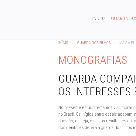
INÍCIO
GUARDA DO
INÍCIO
GUARDA DOS FILHOS
MAIS A F
MONOGRAFIAS
GUARDA COMPAR
OS INTERESSES PS
No presente estudo tentamos vislumbrar o
no Brasil. Os litígios entre casais acaba
questão, ou seja, os filhos resultantes da 
dos genitores deterá a guarda dos filhos 