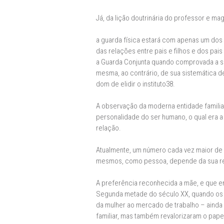
Já, da lição doutrinária do professor e ma
a guarda física estará com apenas um dos 
das relações entre pais e filhos e dos pais
a Guarda Conjunta quando comprovada a sua
mesma, ao contrário, de sua sistemática de
dom de elidir o instituto38.
A observação da moderna entidade familiar
personalidade do ser humano, o qual era a
relação.
Atualmente, um número cada vez maior de 
mesmos, como pessoa, depende da sua rea
A preferência reconhecida a mãe, e que en
Segunda metade do século XX, quando os pr
da mulher ao mercado de trabalho – ainda 
familiar, mas também revalorizaram o pape