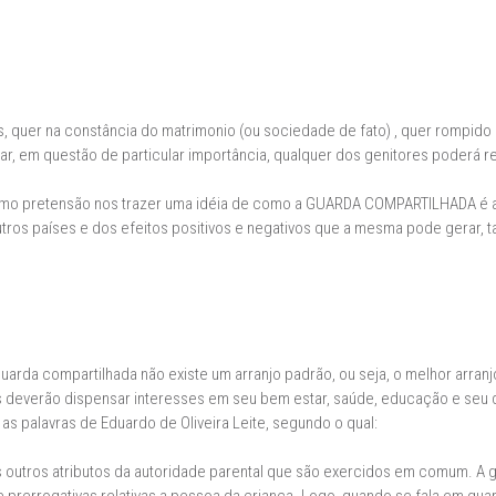
, quer na constância do matrimonio (ou sociedade de fato) , quer rompido 
r, em questão de particular importância, qualquer dos genitores poderá rec
omo pretensão nos trazer uma idéia de como a GUARDA COMPARTILHADA é acei
os países e dos efeitos positivos e negativos que a mesma pode gerar, tan
guarda compartilhada não existe um arranjo padrão, ou seja, o melhor arranj
ais deverão dispensar interesses em seu bem estar, saúde, educação e s
as palavras de Eduardo de Oliveira Leite, segundo o qual:
s outros atributos da autoridade parental que são exercidos em comum. A 