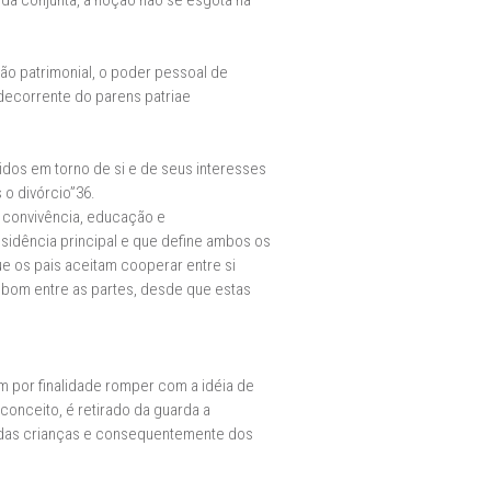
rda conjunta, a noção não se esgota na
ção patrimonial, o poder pessoal de
 decorrente do parens patriae
idos em torno de si e de seus interesses
o divórcio”36.
 convivência, educação e
idência principal e que define ambos os
e os pais aceitam cooperar entre si
bom entre as partes, desde que estas
em por finalidade romper com a idéia de
 conceito, é retirado da guarda a
se das crianças e consequentemente dos