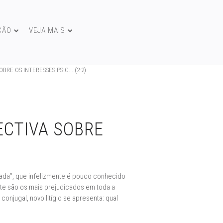
ÇÃO
VEJA MAIS
E OS INTERESSES PSIC... (2-2)
CTIVA SOBRE
hada”, que infelizmente é pouco conhecido
nte são os mais prejudicados em toda a
conjugal, novo litígio se apresenta: qual