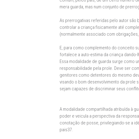
comum, pelos pais, de um certo número de 
mera guarda, mas num conjunto de prerroga
As prerrogativas referidas pelo autor são 
controlar a criança fisicamente até comple
(normalmente associado com obrigações, t
E, para como complemento do conceito supr
fortalece a auto-estima da criança dando-
Essa modalidade de guarda surge como uma
responsabilidade pela prole. Deve ser co
genitores como detentores do mesmo dever
visando o bom desenvolvimento da prole 
sejam capazes de discriminar seus conflit
A modalidade compartilhada atribuída à gua
poder e veicula a perspectiva da responsab
conotação de posse, privilegiando-se a id
pais37.