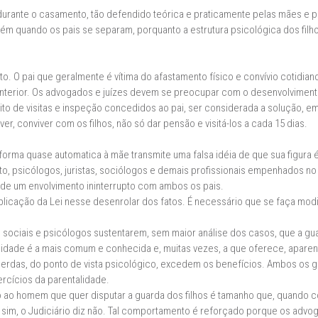
 durante o casamento, tão defendido teórica e praticamente pelas mães e pe
ém quando os pais se separam, porquanto a estrutura psicológica dos fi
 O pai que geralmente é vítima do afastamento físico e convívio cotidian
ia anterior. Os advogados e juízes devem se preocupar com o desenvolvimen
eito de visitas e inspeção concedidos ao pai, ser considerada a solução, 
ver, conviver com os filhos, não só dar pensão e visitá-los a cada 15 dias.
orma quase automatica à mãe transmite uma falsa idéia de que sua figura é
anto, psicólogos, juristas, sociólogos e demais profissionais empenhados 
de um envolvimento ininterrupto com ambos os pais.
licação da Lei nesse desenrolar dos fatos. É necessário que se faça modi
es sociais e psicólogos sustentarem, sem maior análise dos casos, que a gu
dade é a mais comum e conhecida e, muitas vezes, a que oferece, aparen
perdas, do ponto de vista psicológico, excedem os benefícios. Ambos os g
ercícios da parentalidade.
o ao homem que quer disputar a guarda dos filhos é tamanho que, quando 
 sim, o Judiciário diz não. Tal comportamento é reforçado porque os advo