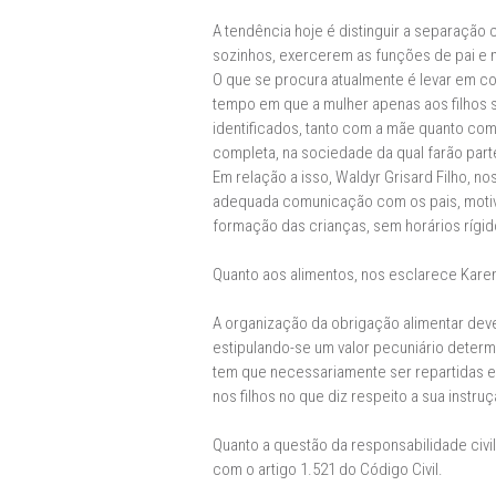
A tendência hoje é distinguir a separação 
sozinhos, exercerem as funções de pai e 
O que se procura atualmente é levar em cont
tempo em que a mulher apenas aos filhos se
identificados, tanto com a mãe quanto com
completa, na sociedade da qual farão part
Em relação a isso, Waldyr Grisard Filho, 
adequada comunicação com os pais, motiv
formação das crianças, sem horários rígido
Quanto aos alimentos, nos esclarece Karen
A organização da obrigação alimentar deverá
estipulando-se um valor pecuniário determ
tem que necessariamente ser repartidas e
nos filhos no que diz respeito a sua inst
Quanto a questão da responsabilidade civil
com o artigo 1.521 do Código Civil.