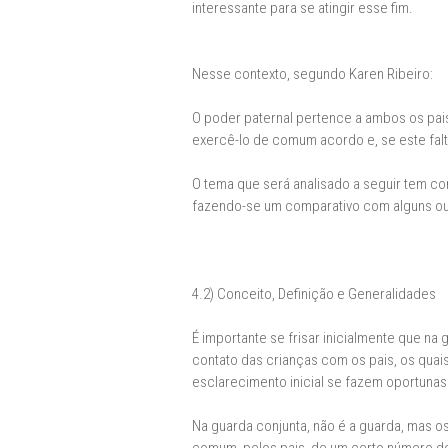
interessante para se atingir esse fim.
Nesse contexto, segundo Karen Ribeiro:
O poder paternal pertence a ambos os pais
exercê-lo de comum acordo e, se este falta
O tema que será analisado a seguir tem c
fazendo-se um comparativo com alguns outr
4.2) Conceito, Definição e Generalidades
É importante se frisar inicialmente que na 
contato das crianças com os pais, os qu
esclarecimento inicial se fazem oportunas 
Na guarda conjunta, não é a guarda, mas o