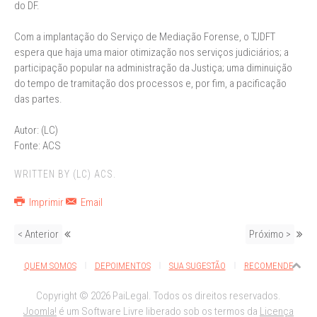
do DF.
Com a implantação do Serviço de Mediação Forense, o TJDFT
espera que haja uma maior otimização nos serviços judiciários; a
participação popular na administração da Justiça; uma diminuição
do tempo de tramitação dos processos e, por fim, a pacificação
das partes.
Autor: (LC)
Fonte: ACS
WRITTEN BY (LC) ACS.
Imprimir
Email
< Anterior
Próximo >
QUEM SOMOS
DEPOIMENTOS
SUA SUGESTÃO
RECOMENDE
Copyright © 2026 PaiLegal. Todos os direitos reservados.
Joomla!
é um Software Livre liberado sob os termos da
Licença