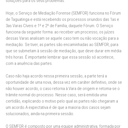
soluções para os seus problemas.
Hoje, o Serviço de Mediação Forense (SEMFOR) funciona no Fórum
de Taguatinga e está recebendo os processos oriundos das 1as e
3as Varas Cíveis e 1ª e 2ª de Família, daquele Fórum. O Serviço
funciona da seguinte forma: ao receber um processo, os juízes
dessas Varas analisam se aquele caso tem ou não vocação para a
mediação. Se tiver, as partes são encaminhadas ao SEMFOR, para
que se submetam à sessão de mediação, que deve durar em média
três horas. É importante lembrar que essa sessão só acontece,
com a anuência das partes.
Caso não haja acordo nessa primeira sessão, a parte terá a
oportunidade de uma nova, dessa vez em caráter definitivo, onde se
não houver acordo, o caso retorna à Vara de origem e retoma-se o
trâmite normal do processo. Nesse caso, será emitida uma
certidão, explicando o motivo pelo qual as partes não chegaram a
um acordo.A expectativa é de que a maioria dos casos sejam
solucionados, ainda na primeira sessão.
O SEMFOR é composto por uma equipe administrativa, formada por