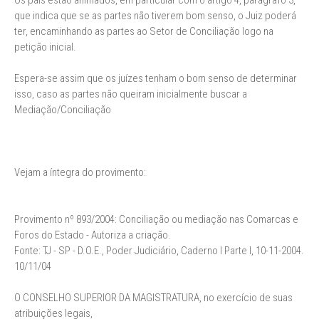
Os pais estão animados, em particular com o artigo 4, parágrafo 3,
que indica que se as partes não tiverem bom senso, o Juiz poderá
ter, encaminhando as partes ao Setor de Conciliação logo na
petição inicial.
Espera-se assim que os juízes tenham o bom senso de determinar
isso, caso as partes não queiram inicialmente buscar a
Mediação/Conciliação
Vejam a íntegra do provimento:
Provimento nº 893/2004: Conciliação ou mediação nas Comarcas e
Foros do Estado - Autoriza a criação.
Fonte: TJ - SP - D.O.E., Poder Judiciário, Caderno I Parte I, 10-11-2004.
10/11/04
O CONSELHO SUPERIOR DA MAGISTRATURA, no exercício de suas
atribuições legais,