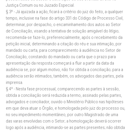
Justiça Comum ou no Juizado Especial.
§ 3º - Já ajuizada a ação, ficará a critério do juiz do feito, a qualquer
tempo, inclusive na fase do artigo 331 do Código de Processo Civil,
determinar, por despacho, o encaminhamento dos autos ao Setor
de Conciliação, visando a tentativa de solução amigável do litígio;
recomenda-se faze-lo, preferencialmente, após o recebimento da
petição inicial, determinando a citação do réu e sua intimação, por
mandado ou carta, para comparecimento à audiência no Setor de
Conciliação, constando do mandado ou carta que o prazo para
apresentação da resposta começará a fluir a partir da data da
audiência se, por algum motivo, não for obtida a conciliação; para a
audiência serão intimados, também, os advogados das partes, pela
imprensa.
§ 4º - Nesta fase processual, comparecendo as partes à sessão,
obtida a conciliação será reduzida a termo, assinado pelas partes,
advogados e conciliador, ouvido o Ministério Público nas hipóteses
em que deva atuar o Órgão, e homologada pelo juiz do processo ou,
no seu impedimento momentâneo, por outro Magistrado de uma
das varas envolvidas com o Setor; a homologação deverá ocorrer
logo após a audiência, intimando-se as partes presentes; não obtida