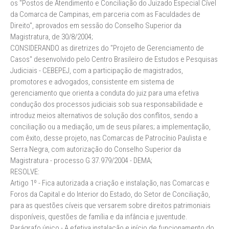
os "Postos de Atendimento e Conciliação do Juizado Especial Cível
da Comarca de Campinas, em parceria com as Faculdades de
Direito", aprovados em sessão do Conselho Superior da
Magistratura, de 30/8/2004;
CONSIDERANDO as diretrizes do "Projeto de Gerenciamento de
Casos" desenvolvido pelo Centro Brasileiro de Estudos e Pesquisas
Judiciais - CEBEPEJ, com a participação de magistrados,
promotores e advogados, consistente em sistema de
gerenciamento que orienta a conduta do juiz para uma efetiva
condução dos processos judiciais sob sua responsabilidade e
introduz meios alternativos de solução dos conflitos, sendo a
conciliação ou a mediação, um de seus pilares; a implementação,
com êxito, desse projeto, nas Comarcas de Patrocínio Paulista e
Serra Negra, com autorização do Conselho Superior da
Magistratura - processo G 37.979/2004 - DEMA;
RESOLVE:
Artigo 1º - Fica autorizada a criação e instalação, nas Comarcas e
Foros da Capital e do Interior do Estado, do Setor de Conciliação,
para as questões cíveis que versarem sobre direitos patrimoniais
disponíveis, questões de família e da infância e juventude.
Parágrafo único - A efetiva instalação e início de funcionamento do