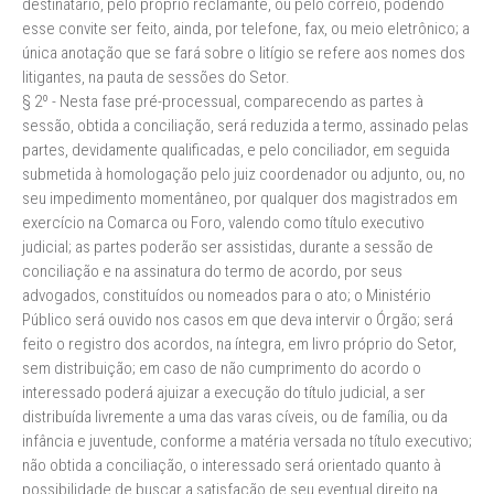
destinatário, pelo próprio reclamante, ou pelo correio, podendo
esse convite ser feito, ainda, por telefone, fax, ou meio eletrônico; a
única anotação que se fará sobre o litígio se refere aos nomes dos
litigantes, na pauta de sessões do Setor.
§ 2º - Nesta fase pré-processual, comparecendo as partes à
sessão, obtida a conciliação, será reduzida a termo, assinado pelas
partes, devidamente qualificadas, e pelo conciliador, em seguida
submetida à homologação pelo juiz coordenador ou adjunto, ou, no
seu impedimento momentâneo, por qualquer dos magistrados em
exercício na Comarca ou Foro, valendo como título executivo
judicial; as partes poderão ser assistidas, durante a sessão de
conciliação e na assinatura do termo de acordo, por seus
advogados, constituídos ou nomeados para o ato; o Ministério
Público será ouvido nos casos em que deva intervir o Órgão; será
feito o registro dos acordos, na íntegra, em livro próprio do Setor,
sem distribuição; em caso de não cumprimento do acordo o
interessado poderá ajuizar a execução do título judicial, a ser
distribuída livremente a uma das varas cíveis, ou de família, ou da
infância e juventude, conforme a matéria versada no título executivo;
não obtida a conciliação, o interessado será orientado quanto à
possibilidade de buscar a satisfação de seu eventual direito na