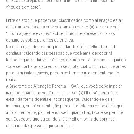
que cause prejuízo ao estabelecimento ou à manutenção de
vínculos com este”.
Entre os atos que podem ser classificados como alienação está :
dificultar o contato da criança com o(a) genitor(a), omitir dele(a)
“informações relevantes” sobre o menor e apresentar falsas
denúncias sobre parentes da criança.
No entanto, ao descobrir que cuidar de si é a melhor forma de
continuar cuidando das pessoas que você ama, descobrirá
também, que se dar valor é antes de tudo dar valor a vida. E quando
você se conhece e acredita no seu potencial, os sonhos que antes
pareciam inalcançáveis, podem se tornar surpreendentemente
reais.
A Síndrome de Alienação Parental – SAP., que você deixa instalar
na(s) pessoa(s) que você mais ama “ seu(s) filho(s)”, deixará de
existir da forma doentia e inconseqüente. Cuidando-se de si
mesma(o), criará sustentação para os problemas emocionais que
afloram em você, percebendo-se o quanto frágil você se permite
ser. Descobre que cuidar de si é a melhor forma de continuar
cuidando das pessoas que você ama.