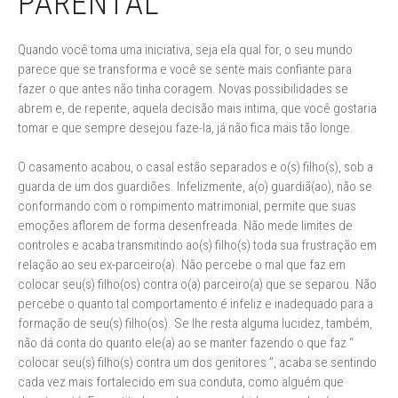
PARENTAL
Quando você toma uma iniciativa, seja ela qual for, o seu mundo
parece que se transforma e você se sente mais confiante para
fazer o que antes não tinha coragem. Novas possibilidades se
abrem e, de repente, aquela decisão mais intima, que você gostaria
tomar e que sempre desejou faze-la, já não fica mais tão longe.
O casamento acabou, o casal estão separados e o(s) filho(s), sob a
guarda de um dos guardiões. Infelizmente, a(o) guardiã(ao), não se
conformando com o rompimento matrimonial, permite que suas
emoções aflorem de forma desenfreada. Não mede limites de
controles e acaba transmitindo ao(s) filho(s) toda sua frustração em
relação ao seu ex-parceiro(a). Não percebe o mal que faz em
colocar seu(s) filho(os) contra o(a) parceiro(a) que se separou. Não
percebe o quanto tal comportamento é infeliz e inadequado para a
formação de seu(s) filho(os). Se lhe resta alguma lucidez, também,
não dá conta do quanto ele(a) ao se manter fazendo o que faz “
colocar seu(s) filho(s) contra um dos genitores ”, acaba se sentindo
cada vez mais fortalecido em sua conduta, como alguém que