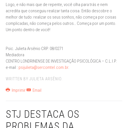
Logo, e não mais que de repente, você olha para trás e nem
acredita que conseguiu realizar tanta coisa. Então descobre o
melhor de tudo: realizar os seus sonhos, não começa por coisas
complicadas, não começa pelos outros… Começa por um ponto.
Um ponto dentro de você!
Psic. Julieta Arsênio CRP. 08/0271
Mediadora
CENTRO LONDRINENSE DE INVESTIGAÇÃO PSICOLÓGICA – C.L.I.P.
e-mail :
psijulieta@sercomtel.com.br
.
WRITTEN BY JULIETA ARSÊNIO.
Imprimir
Email
STJ DESTACA OS
PROBLEMAS DA