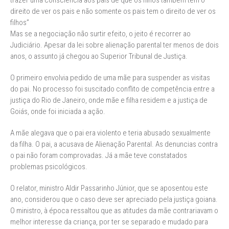
trazer uma consciência aos pais de que os filhos também tem o
direito de ver os pais e não somente os pais tem o direito de ver os
filhos”
Mas se a negociação não surtir efeito, o jeito é recorrer ao
Judiciário. Apesar da lei sobre alienação parental ter menos de dois
anos, o assunto já chegou ao Superior Tribunal de Justiça.
O primeiro envolvia pedido de uma mãe para suspender as visitas
do pai. No processo foi suscitado conflito de competência entre a
justiça do Rio de Janeiro, onde mãe e filha residem e a justiça de
Goiás, onde foi iniciada a ação.
A mãe alegava que o pai era violento e teria abusado sexualmente
da filha. O pai, a acusava de Alienação Parental. As denuncias contra
o pai não foram comprovadas. Já a mãe teve constatados
problemas psicológicos.
O relator, ministro Aldir Passarinho Júnior, que se aposentou este
ano, considerou que o caso deve ser apreciado pela justiça goiana.
O ministro, à época ressaltou que as atitudes da mãe contrariavam o
melhor interesse da criança, por ter se separado e mudado para