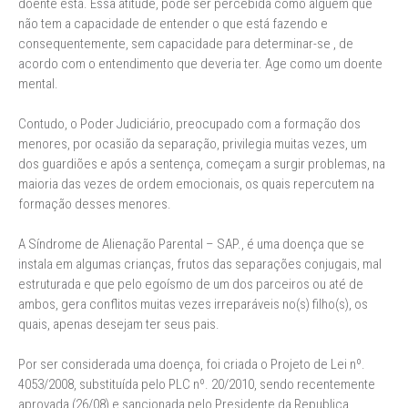
doente está. Essa atitude, pode ser percebida como alguém que
não tem a capacidade de entender o que está fazendo e
consequentemente, sem capacidade para determinar-se , de
acordo com o entendimento que deveria ter. Age como um doente
mental.
Contudo, o Poder Judiciário, preocupado com a formação dos
menores, por ocasião da separação, privilegia muitas vezes, um
dos guardiões e após a sentença, começam a surgir problemas, na
maioria das vezes de ordem emocionais, os quais repercutem na
formação desses menores.
A Síndrome de Alienação Parental – SAP., é uma doença que se
instala em algumas crianças, frutos das separações conjugais, mal
estruturada e que pelo egoísmo de um dos parceiros ou até de
ambos, gera conflitos muitas vezes irreparáveis no(s) filho(s), os
quais, apenas desejam ter seus pais.
Por ser considerada uma doença, foi criada o Projeto de Lei nº.
4053/2008, substituída pelo PLC nº. 20/2010, sendo recentemente
aprovada (26/08) e sancionada pelo Presidente da Republica.