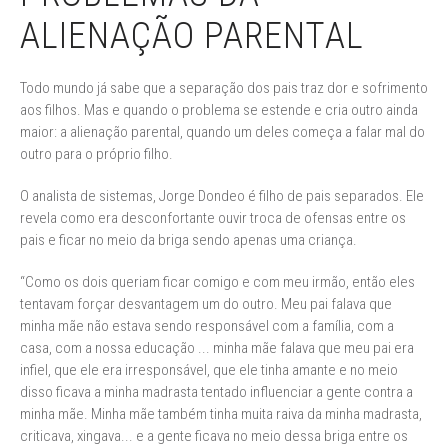
ALIENAÇÃO PARENTAL
Todo mundo já sabe que a separação dos pais traz dor e sofrimento
aos filhos. Mas e quando o problema se estende e cria outro ainda
maior: a alienação parental, quando um deles começa a falar mal do
outro para o próprio filho.
O analista de sistemas, Jorge Dondeo é filho de pais separados. Ele
revela como era desconfortante ouvir troca de ofensas entre os
pais e ficar no meio da briga sendo apenas uma criança.
“Como os dois queriam ficar comigo e com meu irmão, então eles
tentavam forçar desvantagem um do outro. Meu pai falava que
minha mãe não estava sendo responsável com a família, com a
casa, com a nossa educação ... minha mãe falava que meu pai era
infiel, que ele era irresponsável, que ele tinha amante e no meio
disso ficava a minha madrasta tentado influenciar a gente contra a
minha mãe. Minha mãe também tinha muita raiva da minha madrasta,
criticava, xingava... e a gente ficava no meio dessa briga entre os