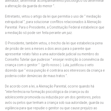
alienador, determinar acompanhamento psicológico ou determinar
a alteração da guarda do menor ”.
Entretanto, vetou o artigo da lei que permitia o uso de “ mediação
extrajudicial ”, para solucionar conflitos relacionados à Alienação
Parental. Para o Presidente, a Constituição Federal estabelece que
a mediação só pode ser feita perante um juiz.
O Presidente, também vetou, o trecho da lei que estabelecia pena
de prisão de seis a meses a dois anos para o parente que
apresentar relato falso a uma autoridade judicial ou membro do
Conselho Tutelar que pudesse “ ensejar restrição à convivência da
criança com o genitor ”. (grifo nosso ). Lula, justificou o veto
dizendo que “ essa punição é contrária aos interesses da criança e
poderia coibir denúncias de maus tratos ”.
De acordo com a lei, a Alienação Parental, ocorre quando há
“interferência na formação psicológica da criança ou do
adolescente promovida ou induzida por um dos genitores, pelos
avós ou pelos que tenham a criança sob sua autoridade, guarda ou
vigilância para que repudie o genitor ou que cause prejuízo ao