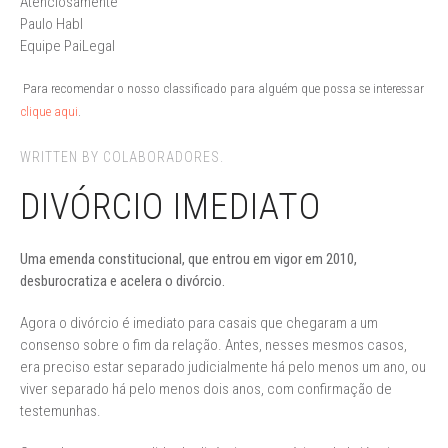
Atenciosamente
Paulo Habl
Equipe PaiLegal
Para recomendar o nosso classificado para alguém que possa se interessar
clique aqui
.
WRITTEN BY COLABORADORES.
DIVÓRCIO IMEDIATO
Uma emenda constitucional, que entrou em vigor em 2010,
desburocratiza e acelera o divórcio.
Agora o divórcio é imediato para casais que chegaram a um
consenso sobre o fim da relação. Antes, nesses mesmos casos,
era preciso estar separado judicialmente há pelo menos um ano, ou
viver separado há pelo menos dois anos, com confirmação de
testemunhas.