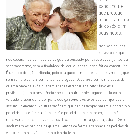
sancionou lei
que protege
relacionamento
dos avós com
seus netos.
Não são poucas
as vezes em que
nos deparamos com pedido de guarda buscado por avós e avôs, juntos ou
separadamente, com a finalidade de regularizar situação fática constituída.
É um tipo de ação delicada, pois o julgador tem que e buscar a verdade, que
nem sempre condiz com o teor do alegado. Depara-se com simulações de
guarda onde os avós buscam apenas estender aos netos favores e
privilégios junto à previdência social ou outra fonte pagadora. Há casos de
verdadeiro abandono por parte dos genitores e os avós são compelidos a
assumir o encargo. Noutras verificam que não desempenharam a contento o
papel de pais e têm que “assumir” o papel de pais dos netos, enfim, são dos
mais variados os motivos que os levam a requerer a guarda judicial. Se se
avolumam os pedidos de guarda, vemos de forma acanhada os pedidos de
visita, tendo os avós no pólo ativo do feito.