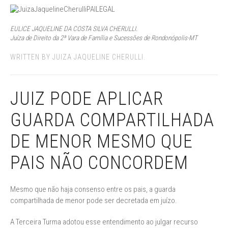
EULICE JAQUELINE DA COSTA SILVA CHERULLI.
Juíza de Direito da 2ª Vara de Família e Sucessões de Rondonópolis-MT
WRITTEN BY JUIZA JAQUELINE CHERULLI.
JUIZ PODE APLICAR
GUARDA COMPARTILHADA
DE MENOR MESMO QUE
PAIS NÃO CONCORDEM
Mesmo que não haja consenso entre os pais, a guarda
compartilhada de menor pode ser decretada em juízo.
A Terceira Turma adotou esse entendimento ao julgar recurso