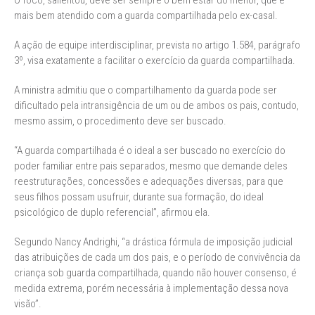
O foco, salientou, deve ser sempre o bem estar do menor, que é
mais bem atendido com a guarda compartilhada pelo ex-casal.
A ação de equipe interdisciplinar, prevista no artigo 1.584, parágrafo
3º, visa exatamente a facilitar o exercício da guarda compartilhada.
A ministra admitiu que o compartilhamento da guarda pode ser
dificultado pela intransigência de um ou de ambos os pais, contudo,
mesmo assim, o procedimento deve ser buscado.
“A guarda compartilhada é o ideal a ser buscado no exercício do
poder familiar entre pais separados, mesmo que demande deles
reestruturações, concessões e adequações diversas, para que
seus filhos possam usufruir, durante sua formação, do ideal
psicológico de duplo referencial”, afirmou ela.
Segundo Nancy Andrighi, “a drástica fórmula de imposição judicial
das atribuições de cada um dos pais, e o período de convivência da
criança sob guarda compartilhada, quando não houver consenso, é
medida extrema, porém necessária à implementação dessa nova
visão”.