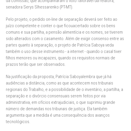
da comissão, que acompanharam o voto favorável da relatora,
senadora Serys Slhessarenko (PT-MT).
Pelo projeto, o pedido on-line de separação deverá ser feito ao
juízo competente e conter o que ficouacertado sobre os bens
comuns e sua partilha, a pensão alimentícia e os nomes, se tiverem
sido alterados com o casamento. Além de exigir consenso entre as
partes quanto à separação, o projeto de Patrícia Saboya veda
também o uso desse instrumento - a internet - quando o casal tiver
filhos menores ou incapazes, quando os requisitos normais de
prazos terão que ser observados.
Na justificação da proposta, Patrícia Saboyalembra que já há
audiências a distância, como as que acontecem nos tribunais
regionais do Trabalho, e a possibilidade de o inventário, a partilha, a
separação e o divórcio consensuais serem feitos por via
administrativa, em ofícios extrajudiciais, o que suprimiu grande
número de demandas nos tribunais de justiça. Ela também
argumenta que a medida é uma consequência dos avanços
tecnológicos.