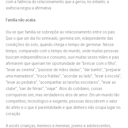
com a falência do relacionamento que a gerou, no entanto, a
vivência negou a afirmativa.
Família não acaba.
Viu-se que família se sobrepõe ao relacionamento entre os pais.
Que o que um dia foi semeado, germina sim, independente das
condições do solo, quando chega o tempo de germinar. Nesse
tempo, comparado com o tempo do mundo, onde muitas pessoas
buscam independência e consumo, ouvi muitas vezes mães e pais
afirmarem que queriam ter oportunidade de “brincar com o filho”,
“levar ao cinema”, “passear de mãos dadas”, “dar banho”, “preparar
uma mamadeira”, “troca fraldas”, “acordar ao lado”, “levar à escola”,
“levar ao pediatra”, “acompanhar as tarefas escolares”, “levar ao
clube”, “sair de férias”, “viajar”. Atos do cotidiano, coisas
corriqueiras sim, mas verdadeiros atos de amor. Em um mundo tão
competitivo, tecnológico e exigente, pessoas descobrem o valor
do afeto e o que é parentalidade e que dinheiro não ocupa lugar no
coração.
A vocês crianças, meninos e meninas, jovens e adolescentes,