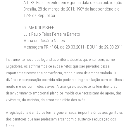
Art. 3º. Esta Lei entra em vigor na data de sua publicação.
Brasília, 28 de março de 2011; 190º da Independência e
123º da República.
DILMA ROUSSEFF
Luiz Paulo Teles Ferreira Barreto
Maria do Rosário Nunes
Mensagem PR nº 84, de 28.03.2011 - DOU 1 de 29.03.2011
Instrumento novo aos legalistas e vitória àqueles que entendem, como
julgadores, os sofrimentos de avós e netos que são privados dessa
importante e necessária convivência, tendo direito de ambos violado. O
divórcio e a separação ocorrida não podem atingir a relação com os filhos e
muito menos com netos e avós. A criança e o adolescente têm direito ao
desenvolvimento emocional pleno de molde que necessitam do apoio, das
vivências, do carinho, do amor e do afeto dos avós.
A legislação, até então de forma generalizada, impunha ônus aos genitores
dos genitores que não pudessem arcar com o sustento e educação dos
filhos.