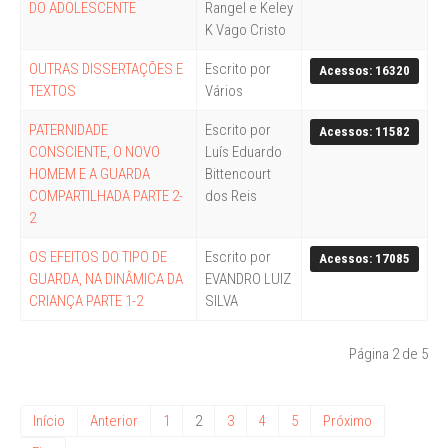
DO ADOLESCENTE
Rangel e Keley
K Vago Cristo
OUTRAS DISSERTAÇÕES E
Escrito por
Acessos: 16320
TEXTOS
Vários
PATERNIDADE
Escrito por
Acessos: 11582
CONSCIENTE, O NOVO
Luís Eduardo
HOMEM E A GUARDA
Bittencourt
COMPARTILHADA PARTE 2-
dos Reis
2
OS EFEITOS DO TIPO DE
Escrito por
Acessos: 17085
GUARDA, NA DINÂMICA DA
EVANDRO LUIZ
CRIANÇA PARTE 1-2
SILVA
Página 2 de 5
Início
Anterior
1
2
3
4
5
Próximo