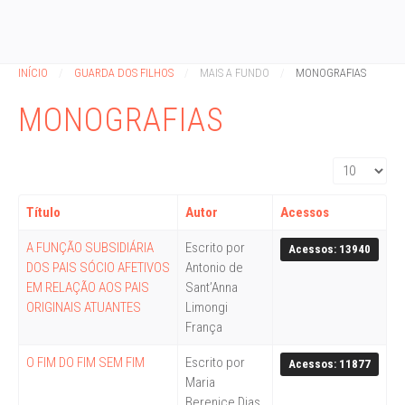
INÍCIO
GUARDA DOS FILHOS
MAIS A FUNDO
MONOGRAFIAS
MONOGRAFIAS
Exibir #
Título
Autor
Acessos
A FUNÇÃO SUBSIDIÁRIA
Escrito por
Acessos: 13940
DOS PAIS SÓCIO AFETIVOS
Antonio de
EM RELAÇÃO AOS PAIS
Sant’Anna
ORIGINAIS ATUANTES
Limongi
França
O FIM DO FIM SEM FIM
Escrito por
Acessos: 11877
Maria
Berenice Dias