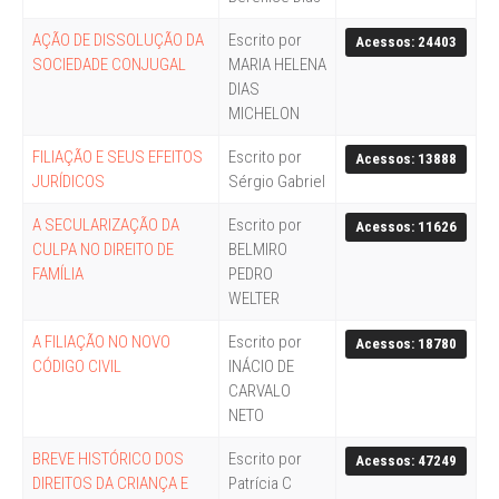
AÇÃO DE DISSOLUÇÃO DA
Escrito por
Acessos: 24403
SOCIEDADE CONJUGAL
MARIA HELENA
DIAS
MICHELON
FILIAÇÃO E SEUS EFEITOS
Escrito por
Acessos: 13888
JURÍDICOS
Sérgio Gabriel
A SECULARIZAÇÃO DA
Escrito por
Acessos: 11626
CULPA NO DIREITO DE
BELMIRO
FAMÍLIA
PEDRO
WELTER
A FILIAÇÃO NO NOVO
Escrito por
Acessos: 18780
CÓDIGO CIVIL
INÁCIO DE
CARVALO
NETO
BREVE HISTÓRICO DOS
Escrito por
Acessos: 47249
DIREITOS DA CRIANÇA E
Patrícia C