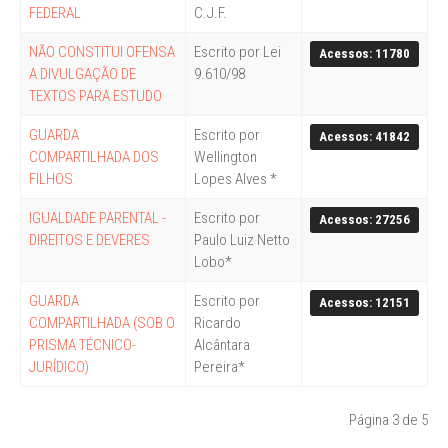
FEDERAL
C.J.F.
NÃO CONSTITUI OFENSA
Escrito por Lei
Acessos: 11780
A DIVULGAÇÃO DE
9.610/98
TEXTOS PARA ESTUDO
GUARDA
Escrito por
Acessos: 41842
COMPARTILHADA DOS
Wellington
FILHOS
Lopes Alves *
IGUALDADE PARENTAL -
Escrito por
Acessos: 27256
DIREITOS E DEVERES
Paulo Luiz Netto
Lobo*
GUARDA
Escrito por
Acessos: 12151
COMPARTILHADA (SOB O
Ricardo
PRISMA TÉCNICO-
Alcântara
JURÍDICO)
Pereira*
Página 3 de 5