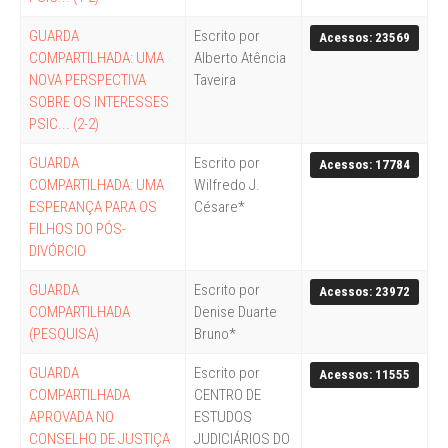
GUARDA
Escrito por
Acessos: 23569
COMPARTILHADA: UMA
Alberto Atência
NOVA PERSPECTIVA
Taveira
SOBRE OS INTERESSES
PSIC... (2-2)
GUARDA
Escrito por
Acessos: 17784
COMPARTILHADA: UMA
Wilfredo J.
ESPERANÇA PARA OS
Césare*
FILHOS DO PÓS-
DIVÓRCIO
GUARDA
Escrito por
Acessos: 23972
COMPARTILHADA
Denise Duarte
(PESQUISA)
Bruno*
GUARDA
Escrito por
Acessos: 11555
COMPARTILHADA
CENTRO DE
APROVADA NO
ESTUDOS
CONSELHO DE JUSTIÇA
JUDICIÁRIOS DO